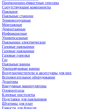
Проекционно-ёмкостные сенсоры
Сопутствующие компоненты
Паяльное
Паяльные станции
Термовоздушные
Монтажные
Демонтажные
Инфракрасные
Универсальные
Паяльники электрические
Газовые паяльники
Газовые паяльники
Газовые горелки
Газ
Паяльные ванны
Ультразвуковые ванны
Воздухоочистители и аксессуары для них
Вспомогательное оборудование
Дозаторы
Вакуумные манипуляторы
Оловоотсосы
Клеевые пистолеты
Подставки для паяльников
Штативы для плат
Емкости для флюсов