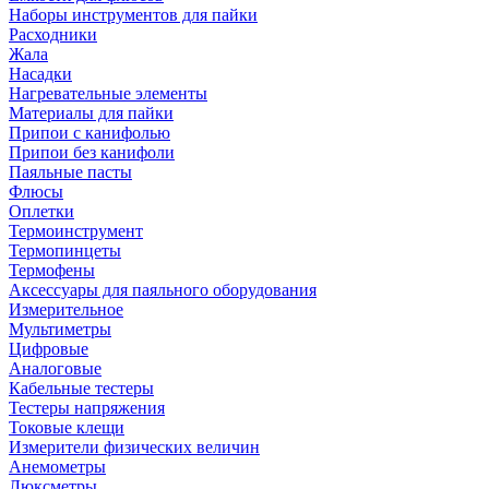
Наборы инструментов для пайки
Расходники
Жала
Насадки
Нагревательные элементы
Материалы для пайки
Припои с канифолью
Припои без канифоли
Паяльные пасты
Флюсы
Оплетки
Термоинструмент
Термопинцеты
Термофены
Аксессуары для паяльного оборудования
Измерительное
Мультиметры
Цифровые
Аналоговые
Кабельные тестеры
Тестеры напряжения
Токовые клещи
Измерители физических величин
Анемометры
Люксметры