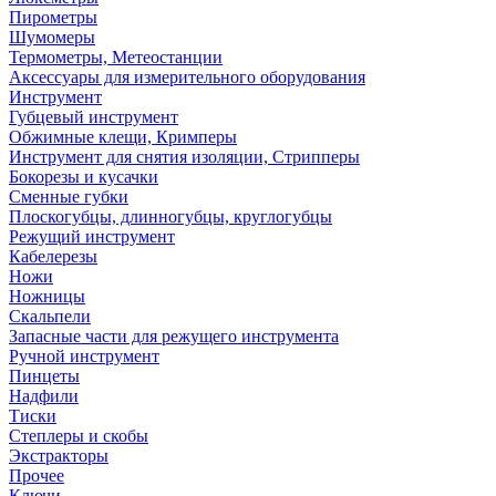
Пирометры
Шумомеры
Термометры, Метеостанции
Аксессуары для измерительного оборудования
Инструмент
Губцевый инструмент
Обжимные клещи, Кримперы
Инструмент для снятия изоляции, Стрипперы
Бокорезы и кусачки
Сменные губки
Плоскогубцы, длинногубцы, круглогубцы
Режущий инструмент
Кабелерезы
Ножи
Ножницы
Скальпели
Запасные части для режущего инструмента
Ручной инструмент
Пинцеты
Надфили
Тиски
Степлеры и скобы
Экстракторы
Прочее
Ключи