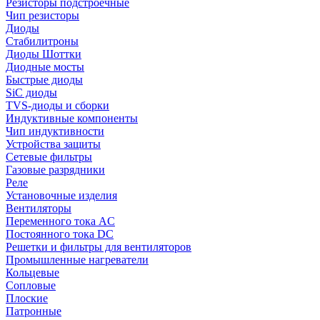
Резисторы подстроечные
Чип резисторы
Диоды
Стабилитроны
Диоды Шоттки
Диодные мосты
Быстрые диоды
SiC диоды
TVS-диоды и сборки
Индуктивные компоненты
Чип индуктивности
Устройства защиты
Сетевые фильтры
Газовые разрядники
Реле
Установочные изделия
Вентиляторы
Переменного тока AC
Постоянного тока DC
Решетки и фильтры для вентиляторов
Промышленные нагреватели
Кольцевые
Сопловые
Плоские
Патронные