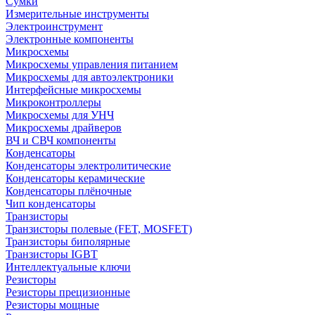
Сумки
Измерительные инструменты
Электроинструмент
Электронные компоненты
Микросхемы
Микросхемы управления питанием
Микросхемы для автоэлектроники
Интерфейсные микросхемы
Микроконтроллеры
Микросхемы для УНЧ
Микросхемы драйверов
ВЧ и СВЧ компоненты
Конденсаторы
Конденсаторы электролитические
Конденсаторы керамические
Конденсаторы плёночные
Чип конденсаторы
Транзисторы
Транзисторы полевые (FET, MOSFET)
Транзисторы биполярные
Транзисторы IGBT
Интеллектуальные ключи
Резисторы
Резисторы прецизионные
Резисторы мощные