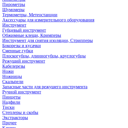
Пирометры
Шумомеры
Термометры, Метеостанции
Аксессуары для измерительного оборудования
Инструмент
Губцевый инструмент
Обжимные клещи, Кримперы
Инструмент для снятия изоляции, Стрипперы
Бокорезы и кусачки
Сменные губки
Плоскогубцы, длинногубцы, круглогубцы
Режущий инструмент
Кабелерезы
Ножи
Ножницы
Скальпели
Запасные части для режущего инструмента
Ручной инструмент
Пинцеты
Надфили
Тиски
Степлеры и скобы
Экстракторы
Прочее
Ключи