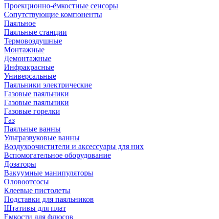
Проекционно-ёмкостные сенсоры
Сопутствующие компоненты
Паяльное
Паяльные станции
Термовоздушные
Монтажные
Демонтажные
Инфракрасные
Универсальные
Паяльники электрические
Газовые паяльники
Газовые паяльники
Газовые горелки
Газ
Паяльные ванны
Ультразвуковые ванны
Воздухоочистители и аксессуары для них
Вспомогательное оборудование
Дозаторы
Вакуумные манипуляторы
Оловоотсосы
Клеевые пистолеты
Подставки для паяльников
Штативы для плат
Емкости для флюсов