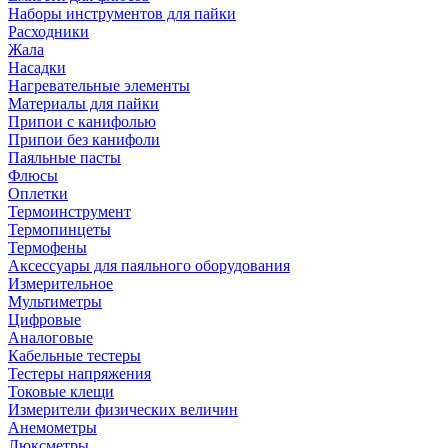
Наборы инструментов для пайки
Расходники
Жала
Насадки
Нагревательные элементы
Материалы для пайки
Припои с канифолью
Припои без канифоли
Паяльные пасты
Флюсы
Оплетки
Термоинструмент
Термопинцеты
Термофены
Аксессуары для паяльного оборудования
Измерительное
Мультиметры
Цифровые
Аналоговые
Кабельные тестеры
Тестеры напряжения
Токовые клещи
Измерители физических величин
Анемометры
Люксметры