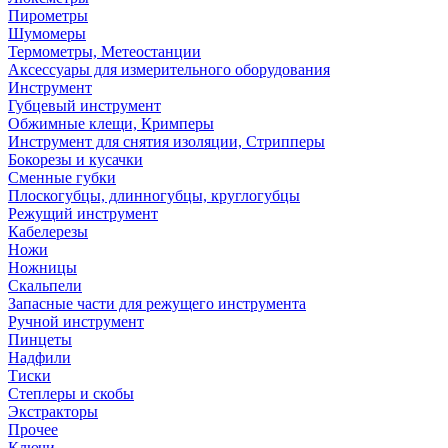
Пирометры
Шумомеры
Термометры, Метеостанции
Аксессуары для измерительного оборудования
Инструмент
Губцевый инструмент
Обжимные клещи, Кримперы
Инструмент для снятия изоляции, Стрипперы
Бокорезы и кусачки
Сменные губки
Плоскогубцы, длинногубцы, круглогубцы
Режущий инструмент
Кабелерезы
Ножи
Ножницы
Скальпели
Запасные части для режущего инструмента
Ручной инструмент
Пинцеты
Надфили
Тиски
Степлеры и скобы
Экстракторы
Прочее
Ключи