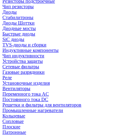
Резисторы подстроечные
Чип резисторы
Диоды
Стабилитроны
Диоды Шоттки
Диодные мосты
Быстрые диоды
SiC диоды
TVS-диоды и сборки
Индуктивные компоненты
Чип индуктивности
Устройства защиты
Сетевые фильтры
Газовые разрядники
Реле
Установочные изделия
Вентиляторы
Переменного тока AC
Постоянного тока DC
Решетки и фильтры для вентиляторов
Промышленные нагреватели
Кольцевые
Сопловые
Плоские
Патронные