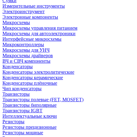
Сумки
Измерительные инструменты
Электроинструмент
Электронные компоненты
Микросхемы
Микросхемы управления питанием
Микросхемы для автоэлектроники
Интерфейсные микросхемы
Микроконтроллеры
Микросхемы для УНЧ
Микросхемы драйверов
ВЧ и СВЧ компоненты
Конденсаторы
Конденсаторы электролитические
Конденсаторы керамические
Конденсаторы плёночные
Чип конденсаторы
Транзисторы
Транзисторы полевые (FET, MOSFET)
Транзисторы биполярные
Транзисторы IGBT
Интеллектуальные ключи
Резисторы
Резисторы прецизионные
Резисторы мощные