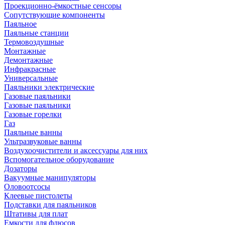
Проекционно-ёмкостные сенсоры
Сопутствующие компоненты
Паяльное
Паяльные станции
Термовоздушные
Монтажные
Демонтажные
Инфракрасные
Универсальные
Паяльники электрические
Газовые паяльники
Газовые паяльники
Газовые горелки
Газ
Паяльные ванны
Ультразвуковые ванны
Воздухоочистители и аксессуары для них
Вспомогательное оборудование
Дозаторы
Вакуумные манипуляторы
Оловоотсосы
Клеевые пистолеты
Подставки для паяльников
Штативы для плат
Емкости для флюсов