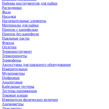
Наборы инструментов для пайки
Расходники
Жала
Насадки
Нагревательные элементы
Материалы для пайки
Припои с канифолью
Припои без канифоли
Паяльные пасты
Флюсы
Оплетки
Термоинструмент
Термопинцеты
Термофены
Аксессуары для паяльного оборудования
Измерительное
Мультиметры
Цифровые
Аналоговые
Кабельные тестеры
Тестеры напряжения
Токовые клещи
Измерители физических величин
Анемометры
Люксметры