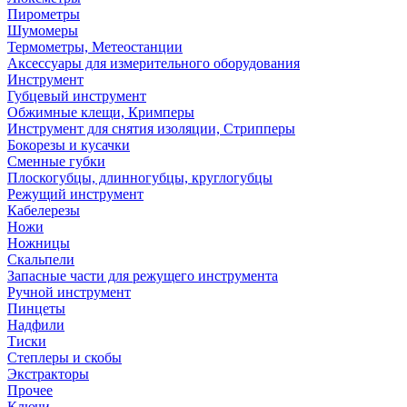
Пирометры
Шумомеры
Термометры, Метеостанции
Аксессуары для измерительного оборудования
Инструмент
Губцевый инструмент
Обжимные клещи, Кримперы
Инструмент для снятия изоляции, Стрипперы
Бокорезы и кусачки
Сменные губки
Плоскогубцы, длинногубцы, круглогубцы
Режущий инструмент
Кабелерезы
Ножи
Ножницы
Скальпели
Запасные части для режущего инструмента
Ручной инструмент
Пинцеты
Надфили
Тиски
Степлеры и скобы
Экстракторы
Прочее
Ключи