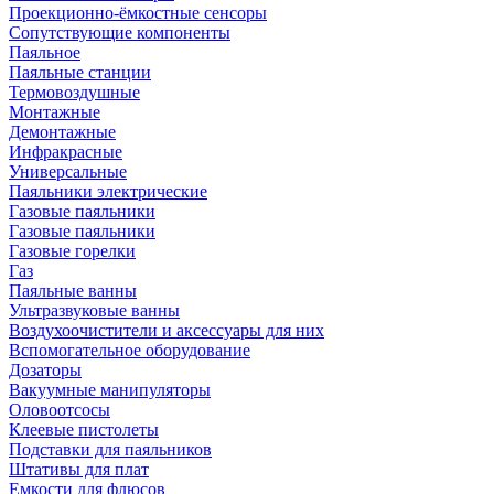
Проекционно-ёмкостные сенсоры
Сопутствующие компоненты
Паяльное
Паяльные станции
Термовоздушные
Монтажные
Демонтажные
Инфракрасные
Универсальные
Паяльники электрические
Газовые паяльники
Газовые паяльники
Газовые горелки
Газ
Паяльные ванны
Ультразвуковые ванны
Воздухоочистители и аксессуары для них
Вспомогательное оборудование
Дозаторы
Вакуумные манипуляторы
Оловоотсосы
Клеевые пистолеты
Подставки для паяльников
Штативы для плат
Емкости для флюсов