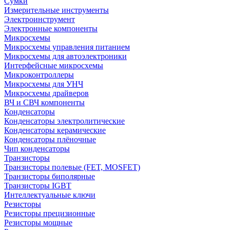
Сумки
Измерительные инструменты
Электроинструмент
Электронные компоненты
Микросхемы
Микросхемы управления питанием
Микросхемы для автоэлектроники
Интерфейсные микросхемы
Микроконтроллеры
Микросхемы для УНЧ
Микросхемы драйверов
ВЧ и СВЧ компоненты
Конденсаторы
Конденсаторы электролитические
Конденсаторы керамические
Конденсаторы плёночные
Чип конденсаторы
Транзисторы
Транзисторы полевые (FET, MOSFET)
Транзисторы биполярные
Транзисторы IGBT
Интеллектуальные ключи
Резисторы
Резисторы прецизионные
Резисторы мощные