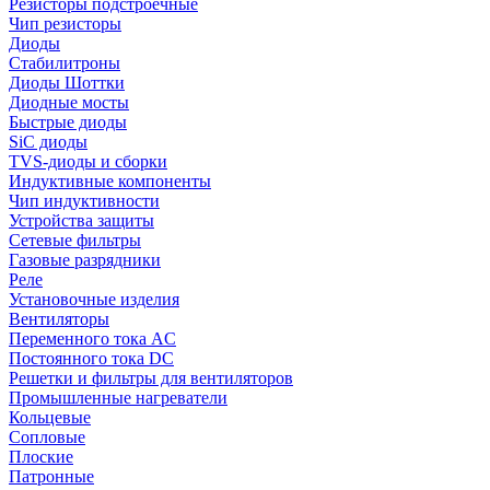
Резисторы подстроечные
Чип резисторы
Диоды
Стабилитроны
Диоды Шоттки
Диодные мосты
Быстрые диоды
SiC диоды
TVS-диоды и сборки
Индуктивные компоненты
Чип индуктивности
Устройства защиты
Сетевые фильтры
Газовые разрядники
Реле
Установочные изделия
Вентиляторы
Переменного тока AC
Постоянного тока DC
Решетки и фильтры для вентиляторов
Промышленные нагреватели
Кольцевые
Сопловые
Плоские
Патронные