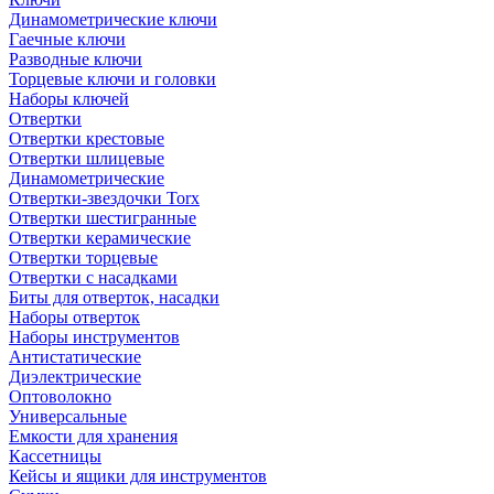
Динамометрические ключи
Гаечные ключи
Разводные ключи
Торцевые ключи и головки
Наборы ключей
Отвертки
Отвертки крестовые
Отвертки шлицевые
Динамометрические
Отвертки-звездочки Torx
Отвертки шестигранные
Отвертки керамические
Отвертки торцевые
Отвертки с насадками
Биты для отверток, насадки
Наборы отверток
Наборы инструментов
Антистатические
Диэлектрические
Оптоволокно
Универсальные
Емкости для хранения
Кассетницы
Кейсы и ящики для инструментов