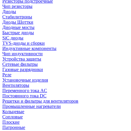
Резисторы подстроечные
Чип резисторы
Диоды
Стабилитроны
Диоды Шоттки
Диодные мосты
Быстрые диоды
SiC диоды
TVS-диоды и сборки
Индуктивные компоненты
Чип индуктивности
Устройства защиты
Сетевые фильтры
Газовые разрядники
Реле
Установочные изделия
Вентиляторы
Переменного тока AC
Постоянного тока DC
Решетки и фильтры для вентиляторов
Промышленные нагреватели
Кольцевые
Сопловые
Плоские
Патронные