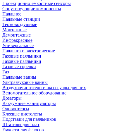
Проекционно-ёмкостные сенсоры
Сопутствующие компоненты
Паяльное
Паяльные станции
Термовоздушные
Монтажные
Демонтажные
Инфракрасные
Универсальные
Паяльники электрические
Газовые паяльники
Газовые паяльники
Газовые горелки
Газ
Паяльные ванны
Ультразвуковые ванны
Воздухоочистители и аксессуары для них
Вспомогательное оборудование
Дозаторы
Вакуумные манипуляторы
Оловоотсосы
Клеевые пистолеты
Подставки для паяльников
Штативы для плат
Емкости для флюсов