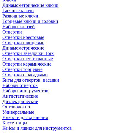
Динамометрические ключи
Гаечные ключи
Разводные ключи
Торцевые ключи и головки
Наборы ключей
Отвертки
Отвертки крестовые
Отвертки шлицевые
Динамометрические
Отвертки-звездочки Torx
Отвертки шестигранные
Отвертки керамические
Отвертки торцевые
Отвертки с насадками
Биты для отверток, насадки
Наборы отверток
Наборы инструментов
Антистатические
Диэлектрические
Оптоволокно
Универсальные
Емкости для хранения
Кассетницы
Кейсы и ящики для инструментов