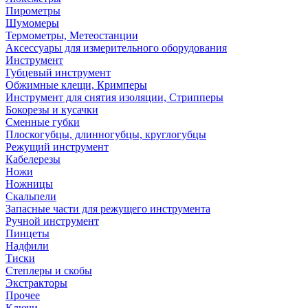
Пирометры
Шумомеры
Термометры, Метеостанции
Аксессуары для измерительного оборудования
Инструмент
Губцевый инструмент
Обжимные клещи, Кримперы
Инструмент для снятия изоляции, Стрипперы
Бокорезы и кусачки
Сменные губки
Плоскогубцы, длинногубцы, круглогубцы
Режущий инструмент
Кабелерезы
Ножи
Ножницы
Скальпели
Запасные части для режущего инструмента
Ручной инструмент
Пинцеты
Надфили
Тиски
Степлеры и скобы
Экстракторы
Прочее
Ключи