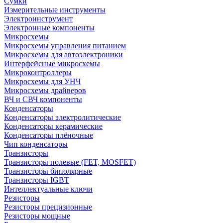
Сумки
Измерительные инструменты
Электроинструмент
Электронные компоненты
Микросхемы
Микросхемы управления питанием
Микросхемы для автоэлектроники
Интерфейсные микросхемы
Микроконтроллеры
Микросхемы для УНЧ
Микросхемы драйверов
ВЧ и СВЧ компоненты
Конденсаторы
Конденсаторы электролитические
Конденсаторы керамические
Конденсаторы плёночные
Чип конденсаторы
Транзисторы
Транзисторы полевые (FET, MOSFET)
Транзисторы биполярные
Транзисторы IGBT
Интеллектуальные ключи
Резисторы
Резисторы прецизионные
Резисторы мощные