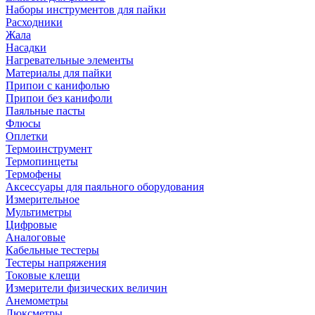
Наборы инструментов для пайки
Расходники
Жала
Насадки
Нагревательные элементы
Материалы для пайки
Припои с канифолью
Припои без канифоли
Паяльные пасты
Флюсы
Оплетки
Термоинструмент
Термопинцеты
Термофены
Аксессуары для паяльного оборудования
Измерительное
Мультиметры
Цифровые
Аналоговые
Кабельные тестеры
Тестеры напряжения
Токовые клещи
Измерители физических величин
Анемометры
Люксметры