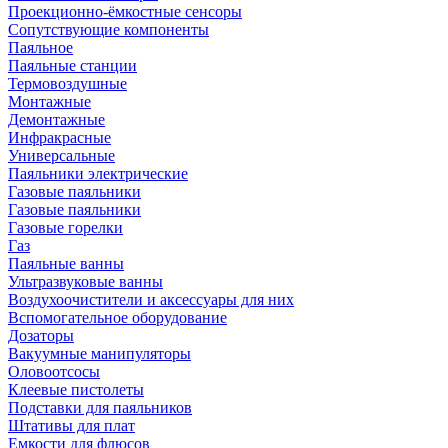
Проекционно-ёмкостные сенсоры
Сопутствующие компоненты
Паяльное
Паяльные станции
Термовоздушные
Монтажные
Демонтажные
Инфракрасные
Универсальные
Паяльники электрические
Газовые паяльники
Газовые паяльники
Газовые горелки
Газ
Паяльные ванны
Ультразвуковые ванны
Воздухоочистители и аксессуары для них
Вспомогательное оборудование
Дозаторы
Вакуумные манипуляторы
Оловоотсосы
Клеевые пистолеты
Подставки для паяльников
Штативы для плат
Емкости для флюсов