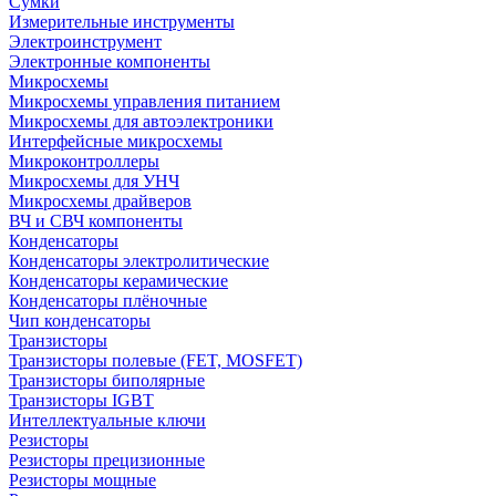
Сумки
Измерительные инструменты
Электроинструмент
Электронные компоненты
Микросхемы
Микросхемы управления питанием
Микросхемы для автоэлектроники
Интерфейсные микросхемы
Микроконтроллеры
Микросхемы для УНЧ
Микросхемы драйверов
ВЧ и СВЧ компоненты
Конденсаторы
Конденсаторы электролитические
Конденсаторы керамические
Конденсаторы плёночные
Чип конденсаторы
Транзисторы
Транзисторы полевые (FET, MOSFET)
Транзисторы биполярные
Транзисторы IGBT
Интеллектуальные ключи
Резисторы
Резисторы прецизионные
Резисторы мощные