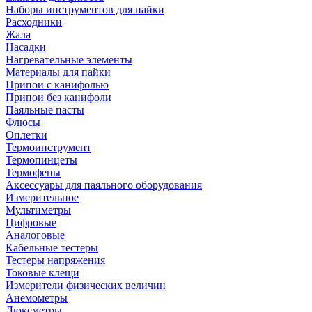
Наборы инструментов для пайки
Расходники
Жала
Насадки
Нагревательные элементы
Материалы для пайки
Припои с канифолью
Припои без канифоли
Паяльные пасты
Флюсы
Оплетки
Термоинструмент
Термопинцеты
Термофены
Аксессуары для паяльного оборудования
Измерительное
Мультиметры
Цифровые
Аналоговые
Кабельные тестеры
Тестеры напряжения
Токовые клещи
Измерители физических величин
Анемометры
Люксметры