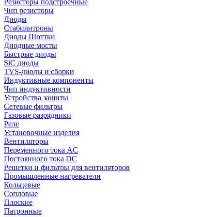
Резисторы подстроечные
Чип резисторы
Диоды
Стабилитроны
Диоды Шоттки
Диодные мосты
Быстрые диоды
SiC диоды
TVS-диоды и сборки
Индуктивные компоненты
Чип индуктивности
Устройства защиты
Сетевые фильтры
Газовые разрядники
Реле
Установочные изделия
Вентиляторы
Переменного тока AC
Постоянного тока DC
Решетки и фильтры для вентиляторов
Промышленные нагреватели
Кольцевые
Сопловые
Плоские
Патронные