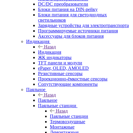
DC/DC преобразователи
Блоки питания на DIN-рейку
Блоки питания для светодиодных
светильников
Зарядные устройства для электротранспорта
Программируемые источники питания
Аксессуары для блоков питания
Индикация
Назад
Индикация
ЖК индикаторы
TFT панели и модули
ePaper, OLED, AMOLED
Резистивные сенсоры
Проекционно-ёмкостные сенсоры
Сопутствующие компоненты
Паяльное
Назад
Паяльное
Паяльные станции
Назад
Паяльные станции
Термовоздушные
Монтажные
Демонтажные