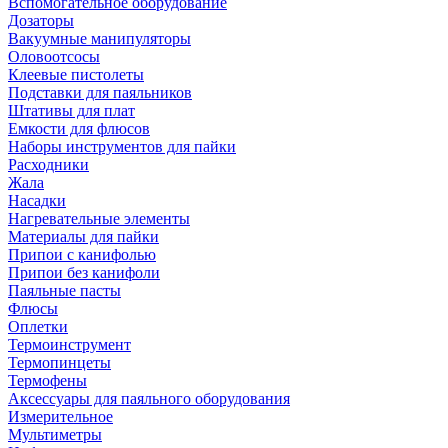
Вспомогательное оборудование
Дозаторы
Вакуумные манипуляторы
Оловоотсосы
Клеевые пистолеты
Подставки для паяльников
Штативы для плат
Емкости для флюсов
Наборы инструментов для пайки
Расходники
Жала
Насадки
Нагревательные элементы
Материалы для пайки
Припои с канифолью
Припои без канифоли
Паяльные пасты
Флюсы
Оплетки
Термоинструмент
Термопинцеты
Термофены
Аксессуары для паяльного оборудования
Измерительное
Мультиметры