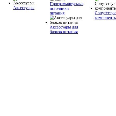
Программируемые
Аксессуары
источники
Сопутству
питания
компонент
Аксессуары для
блоков питания