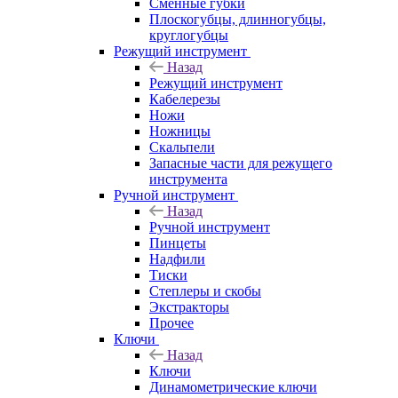
Сменные губки
Плоскогубцы, длинногубцы,
круглогубцы
Режущий инструмент
Назад
Режущий инструмент
Кабелерезы
Ножи
Ножницы
Скальпели
Запасные части для режущего
инструмента
Ручной инструмент
Назад
Ручной инструмент
Пинцеты
Надфили
Тиски
Степлеры и скобы
Экстракторы
Прочее
Ключи
Назад
Ключи
Динамометрические ключи