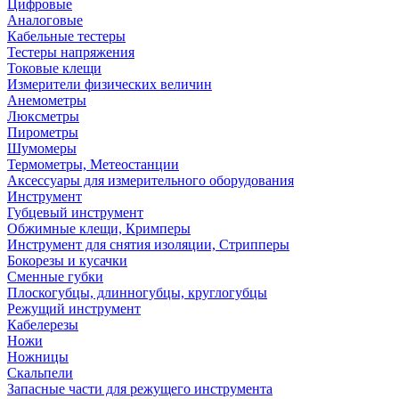
Цифровые
Аналоговые
Кабельные тестеры
Тестеры напряжения
Токовые клещи
Измерители физических величин
Анемометры
Люксметры
Пирометры
Шумомеры
Термометры, Метеостанции
Аксессуары для измерительного оборудования
Инструмент
Губцевый инструмент
Обжимные клещи, Кримперы
Инструмент для снятия изоляции, Стрипперы
Бокорезы и кусачки
Сменные губки
Плоскогубцы, длинногубцы, круглогубцы
Режущий инструмент
Кабелерезы
Ножи
Ножницы
Скальпели
Запасные части для режущего инструмента