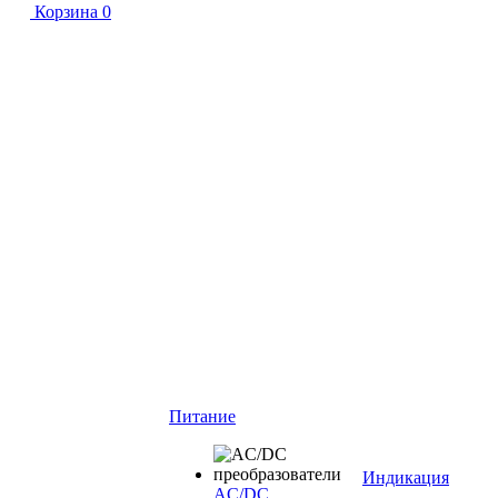
Корзина
0
Питание
Индикация
AC/DC