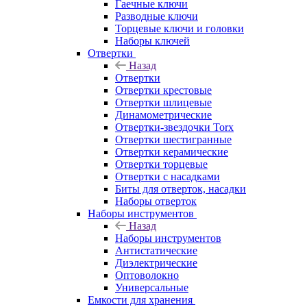
Гаечные ключи
Разводные ключи
Торцевые ключи и головки
Наборы ключей
Отвертки
Назад
Отвертки
Отвертки крестовые
Отвертки шлицевые
Динамометрические
Отвертки-звездочки Torx
Отвертки шестигранные
Отвертки керамические
Отвертки торцевые
Отвертки с насадками
Биты для отверток, насадки
Наборы отверток
Наборы инструментов
Назад
Наборы инструментов
Антистатические
Диэлектрические
Оптоволокно
Универсальные
Емкости для хранения