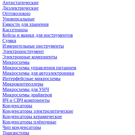
Антистатические
Диэлектрические
Оптоволокно
Универсальные
Емкости для хранения
Кассетницы
Кейсы и ящики для инструментов
Сумки
Измерительные инструменты
Электроинструмент
Электронные компоненты
Микросхемы
Микросхемы управления питанием
Микросхемы для автоэлектроники
Интерфейсные микросхемы
Микроконтроллеры
Микросхемы для УНЧ
Микросхемы драйверов
ВЧ и СВЧ компоненты
Конденсаторы
Конденсаторы электролитические
Конденсаторы керамические
Конденсаторы плёночные
Чип конденсаторы
Транзисторы