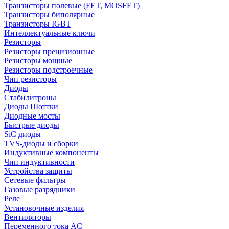
Транзисторы полевые (FET, MOSFET)
Транзисторы биполярные
Транзисторы IGBT
Интеллектуальные ключи
Резисторы
Резисторы прецизионные
Резисторы мощные
Резисторы подстроечные
Чип резисторы
Диоды
Стабилитроны
Диоды Шоттки
Диодные мосты
Быстрые диоды
SiC диоды
TVS-диоды и сборки
Индуктивные компоненты
Чип индуктивности
Устройства защиты
Сетевые фильтры
Газовые разрядники
Реле
Установочные изделия
Вентиляторы
Переменного тока AC