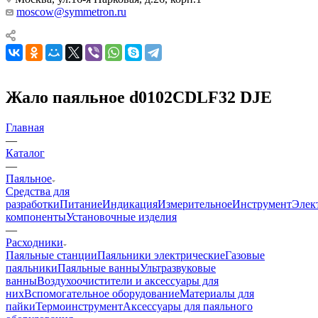
moscow@symmetron.ru
Жало паяльное d0102CDLF32 DJE
Главная
—
Каталог
—
Паяльное
Средства для
разработки
Питание
Индикация
Измерительное
Инструмент
Элек
компоненты
Установочные изделия
—
Расходники
Паяльные станции
Паяльники электрические
Газовые
паяльники
Паяльные ванны
Ультразвуковые
ванны
Воздухоочистители и аксессуары для
них
Вспомогательное оборудование
Материалы для
пайки
Термоинструмент
Аксессуары для паяльного