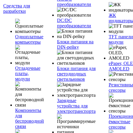
преобразователи
Средства для
разработки
ЖК
DC/DC
индикатор
преобразователи
Одноплатные
TFT панели
Блоки питания на
компьютеры
модули
DIN-рейку
ePaper, OL
Отладочные
Блоки питания для
AMOLED
платы,
светодиодных
модули
светильников
Резистивны
сенсоры
Зарядные
устройства для
Компоненты
электротранспорта
для
Проекцион
беспроводной
ёмкостные
связи
сенсоры