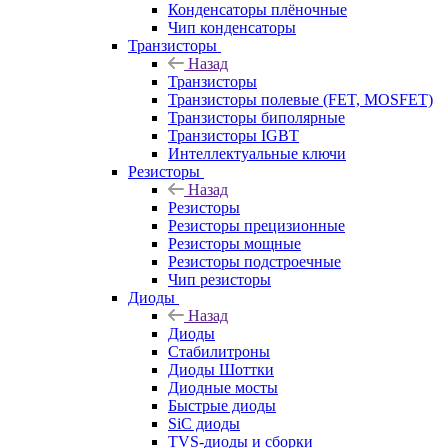
Конденсаторы плёночные
Чип конденсаторы
Транзисторы
Назад
Транзисторы
Транзисторы полевые (FET, MOSFET)
Транзисторы биполярные
Транзисторы IGBT
Интеллектуальные ключи
Резисторы
Назад
Резисторы
Резисторы прецизионные
Резисторы мощные
Резисторы подстроечные
Чип резисторы
Диоды
Назад
Диоды
Стабилитроны
Диоды Шоттки
Диодные мосты
Быстрые диоды
SiC диоды
TVS-диоды и сборки