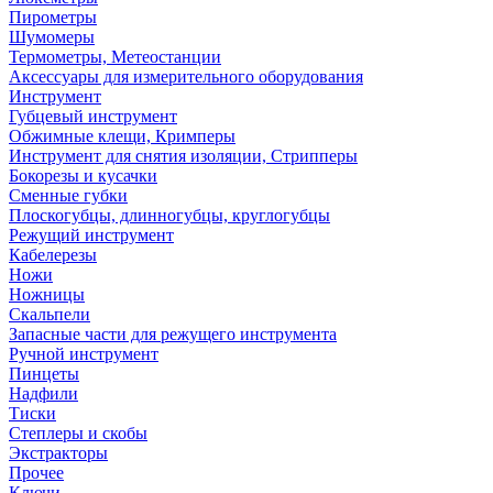
Пирометры
Шумомеры
Термометры, Метеостанции
Аксессуары для измерительного оборудования
Инструмент
Губцевый инструмент
Обжимные клещи, Кримперы
Инструмент для снятия изоляции, Стрипперы
Бокорезы и кусачки
Сменные губки
Плоскогубцы, длинногубцы, круглогубцы
Режущий инструмент
Кабелерезы
Ножи
Ножницы
Скальпели
Запасные части для режущего инструмента
Ручной инструмент
Пинцеты
Надфили
Тиски
Степлеры и скобы
Экстракторы
Прочее
Ключи