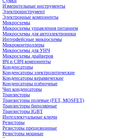
Сумки
Измерительные инструменты
Электроинструмент
Электронные компоненты
Микросхемы
Микросхемы управления питанием
Микросхемы для автоэлектроники
Интерфейсные микросхемы
Микроконтроллеры
Микросхемы для УНЧ
Микросхемы драйверов
ВЧ и СВЧ компоненты
Конденсаторы
Конденсаторы электролитические
Конденсаторы керамические
Конденсаторы плёночные
Чип конденсаторы
Транзисторы
Транзисторы полевые (FET, MOSFET)
Транзисторы биполярные
Транзисторы IGBT
Интеллектуальные ключи
Резисторы
Резисторы прецизионные
Резисторы мощные