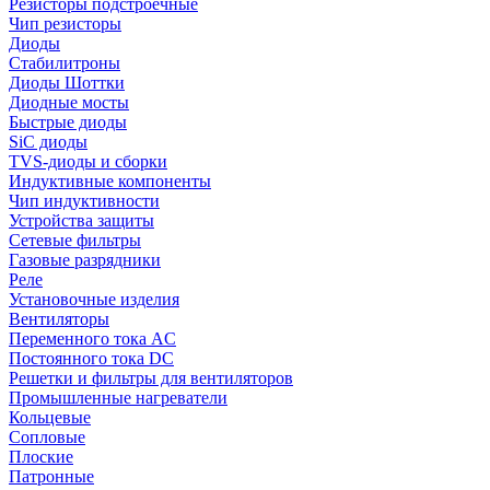
Резисторы подстроечные
Чип резисторы
Диоды
Стабилитроны
Диоды Шоттки
Диодные мосты
Быстрые диоды
SiC диоды
TVS-диоды и сборки
Индуктивные компоненты
Чип индуктивности
Устройства защиты
Сетевые фильтры
Газовые разрядники
Реле
Установочные изделия
Вентиляторы
Переменного тока AC
Постоянного тока DC
Решетки и фильтры для вентиляторов
Промышленные нагреватели
Кольцевые
Сопловые
Плоские
Патронные