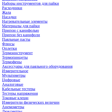
Наборы инструментов для пайки
Расходники
Жала
Насадки
Нагревательные элементы
Материалы для пайки
Припои с канифолью
Припои без канифоли
Паяльные пасты
Флюсы
Оплетки
Термоинструмент
Термопинцеты
Термофены
Аксессуары для паяльного оборудования
Измерительное
Мультиметры
Цифровые
Аналоговые
Кабельные тестеры
Тестеры напряжения
Токовые клещи
Измерители физических величин
Анемометры
Люксметры