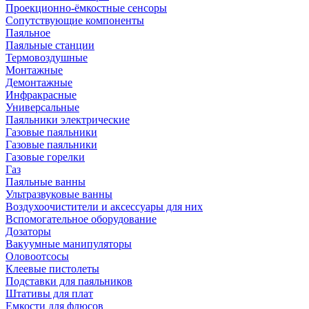
Проекционно-ёмкостные сенсоры
Сопутствующие компоненты
Паяльное
Паяльные станции
Термовоздушные
Монтажные
Демонтажные
Инфракрасные
Универсальные
Паяльники электрические
Газовые паяльники
Газовые паяльники
Газовые горелки
Газ
Паяльные ванны
Ультразвуковые ванны
Воздухоочистители и аксессуары для них
Вспомогательное оборудование
Дозаторы
Вакуумные манипуляторы
Оловоотсосы
Клеевые пистолеты
Подставки для паяльников
Штативы для плат
Емкости для флюсов