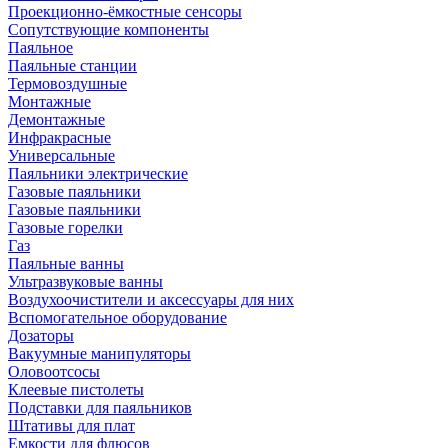
Проекционно-ёмкостные сенсоры
Сопутствующие компоненты
Паяльное
Паяльные станции
Термовоздушные
Монтажные
Демонтажные
Инфракрасные
Универсальные
Паяльники электрические
Газовые паяльники
Газовые паяльники
Газовые горелки
Газ
Паяльные ванны
Ультразвуковые ванны
Воздухоочистители и аксессуары для них
Вспомогательное оборудование
Дозаторы
Вакуумные манипуляторы
Оловоотсосы
Клеевые пистолеты
Подставки для паяльников
Штативы для плат
Емкости для флюсов