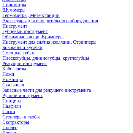
Пирометры
Шумомеры
Термометры, Метеостанции
Аксессуары для измерительного оборудования
Инструмент
Губцевый инструмент
Обжимные клещи, Кримперы
Инструмент для снятия изоляции, Стрипперы
Бокорезы и кусачки
Сменные губки
Плоскогубцы, длинногубцы, круглогубцы
Режущий инструмент
Кабелерезы
Ножи
Ножницы
Скальпели
Запасные части для режущего инструмента
Ручной инструмент
Пинцеты
Надфили
Тиски
Степлеры и скобы
Экстракторы
Прочее
Ключи