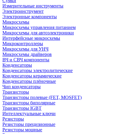
Сумки
Измерительные инструменты
Электроинструмент
Электронные компоненты
Микросхемы
Микросхемы управления питанием
Микросхемы для автоэлектроники
Интерфейсные микросхемы
Микроконтроллеры
Микросхемы для УНЧ
Микросхемы драйверов
ВЧ и СВЧ компоненты
Конденсаторы
Конденсаторы электролитические
Конденсаторы керамические
Конденсаторы плёночные
Чип конденсаторы
Транзисторы
Транзисторы полевые (FET, MOSFET)
Транзисторы биполярные
Транзисторы IGBT
Интеллектуальные ключи
Резисторы
Резисторы прецизионные
Резисторы мощные