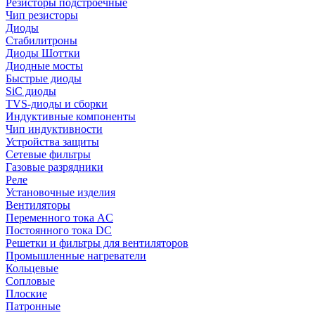
Резисторы подстроечные
Чип резисторы
Диоды
Стабилитроны
Диоды Шоттки
Диодные мосты
Быстрые диоды
SiC диоды
TVS-диоды и сборки
Индуктивные компоненты
Чип индуктивности
Устройства защиты
Сетевые фильтры
Газовые разрядники
Реле
Установочные изделия
Вентиляторы
Переменного тока AC
Постоянного тока DC
Решетки и фильтры для вентиляторов
Промышленные нагреватели
Кольцевые
Сопловые
Плоские
Патронные