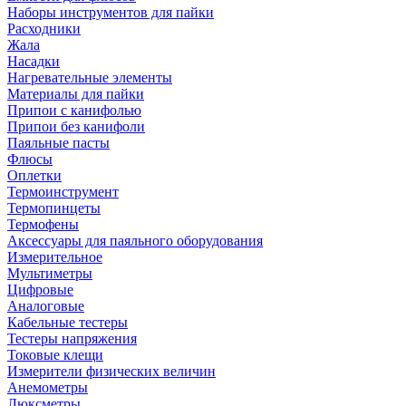
Наборы инструментов для пайки
Расходники
Жала
Насадки
Нагревательные элементы
Материалы для пайки
Припои с канифолью
Припои без канифоли
Паяльные пасты
Флюсы
Оплетки
Термоинструмент
Термопинцеты
Термофены
Аксессуары для паяльного оборудования
Измерительное
Мультиметры
Цифровые
Аналоговые
Кабельные тестеры
Тестеры напряжения
Токовые клещи
Измерители физических величин
Анемометры
Люксметры