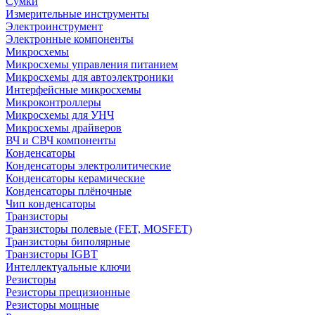
Сумки
Измерительные инструменты
Электроинструмент
Электронные компоненты
Микросхемы
Микросхемы управления питанием
Микросхемы для автоэлектроники
Интерфейсные микросхемы
Микроконтроллеры
Микросхемы для УНЧ
Микросхемы драйверов
ВЧ и СВЧ компоненты
Конденсаторы
Конденсаторы электролитические
Конденсаторы керамические
Конденсаторы плёночные
Чип конденсаторы
Транзисторы
Транзисторы полевые (FET, MOSFET)
Транзисторы биполярные
Транзисторы IGBT
Интеллектуальные ключи
Резисторы
Резисторы прецизионные
Резисторы мощные