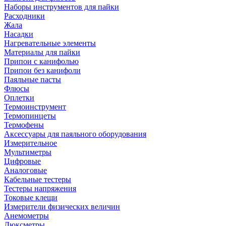
Наборы инструментов для пайки
Расходники
Жала
Насадки
Нагревательные элементы
Материалы для пайки
Припои с канифолью
Припои без канифоли
Паяльные пасты
Флюсы
Оплетки
Термоинструмент
Термопинцеты
Термофены
Аксессуары для паяльного оборудования
Измерительное
Мультиметры
Цифровые
Аналоговые
Кабельные тестеры
Тестеры напряжения
Токовые клещи
Измерители физических величин
Анемометры
Люксметры