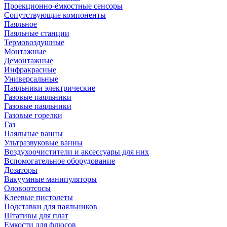
Проекционно-ёмкостные сенсоры
Сопутствующие компоненты
Паяльное
Паяльные станции
Термовоздушные
Монтажные
Демонтажные
Инфракрасные
Универсальные
Паяльники электрические
Газовые паяльники
Газовые паяльники
Газовые горелки
Газ
Паяльные ванны
Ультразвуковые ванны
Воздухоочистители и аксессуары для них
Вспомогательное оборудование
Дозаторы
Вакуумные манипуляторы
Оловоотсосы
Клеевые пистолеты
Подставки для паяльников
Штативы для плат
Емкости для флюсов