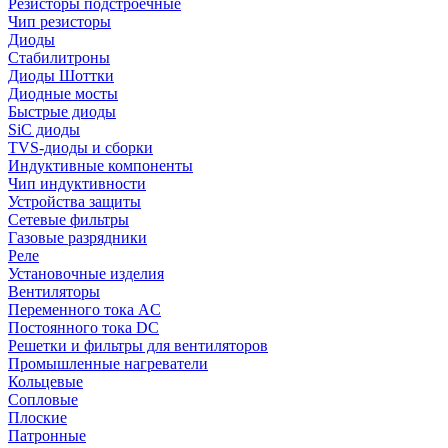
Резисторы подстроечные
Чип резисторы
Диоды
Стабилитроны
Диоды Шоттки
Диодные мосты
Быстрые диоды
SiC диоды
TVS-диоды и сборки
Индуктивные компоненты
Чип индуктивности
Устройства защиты
Сетевые фильтры
Газовые разрядники
Реле
Установочные изделия
Вентиляторы
Переменного тока AC
Постоянного тока DC
Решетки и фильтры для вентиляторов
Промышленные нагреватели
Кольцевые
Сопловые
Плоские
Патронные