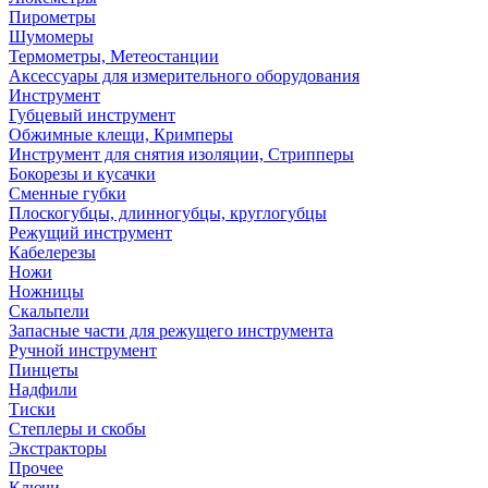
Пирометры
Шумомеры
Термометры, Метеостанции
Аксессуары для измерительного оборудования
Инструмент
Губцевый инструмент
Обжимные клещи, Кримперы
Инструмент для снятия изоляции, Стрипперы
Бокорезы и кусачки
Сменные губки
Плоскогубцы, длинногубцы, круглогубцы
Режущий инструмент
Кабелерезы
Ножи
Ножницы
Скальпели
Запасные части для режущего инструмента
Ручной инструмент
Пинцеты
Надфили
Тиски
Степлеры и скобы
Экстракторы
Прочее
Ключи