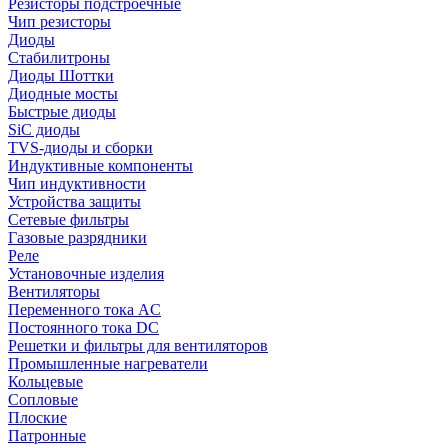
Резисторы подстроечные
Чип резисторы
Диоды
Стабилитроны
Диоды Шоттки
Диодные мосты
Быстрые диоды
SiC диоды
TVS-диоды и сборки
Индуктивные компоненты
Чип индуктивности
Устройства защиты
Сетевые фильтры
Газовые разрядники
Реле
Установочные изделия
Вентиляторы
Переменного тока AC
Постоянного тока DC
Решетки и фильтры для вентиляторов
Промышленные нагреватели
Кольцевые
Сопловые
Плоские
Патронные