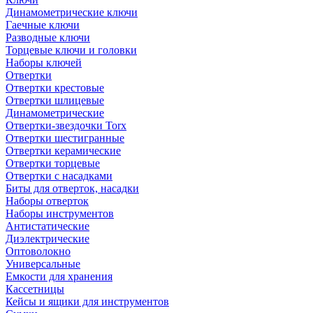
Динамометрические ключи
Гаечные ключи
Разводные ключи
Торцевые ключи и головки
Наборы ключей
Отвертки
Отвертки крестовые
Отвертки шлицевые
Динамометрические
Отвертки-звездочки Torx
Отвертки шестигранные
Отвертки керамические
Отвертки торцевые
Отвертки с насадками
Биты для отверток, насадки
Наборы отверток
Наборы инструментов
Антистатические
Диэлектрические
Оптоволокно
Универсальные
Емкости для хранения
Кассетницы
Кейсы и ящики для инструментов