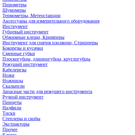
Пирометры
Шумомеры
Термометры, Метеостанции
Аксессуары для измерительного оборудования
Инструмент
Губцевый инструмент
Обжимные клещи, Кримперы
Инструмент для снятия изоляции, Стрипперы
Бокорезы и кусачки
Сменные губки
Плоскогубцы, длинногубцы, круглогубцы
Режущий инструмент
Кабелерезы
Ножи
Ножницы
Скальпели
Запасные части для режущего инструмента
Ручной инструмент
Пинцеты
Надфили
Тиски
Степлеры и скобы
Экстракторы
Прочее
Ключи