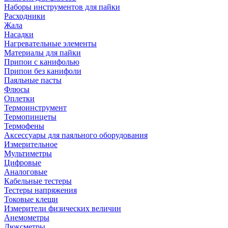
Наборы инструментов для пайки
Расходники
Жала
Насадки
Нагревательные элементы
Материалы для пайки
Припои с канифолью
Припои без канифоли
Паяльные пасты
Флюсы
Оплетки
Термоинструмент
Термопинцеты
Термофены
Аксессуары для паяльного оборудования
Измерительное
Мультиметры
Цифровые
Аналоговые
Кабельные тестеры
Тестеры напряжения
Токовые клещи
Измерители физических величин
Анемометры
Люксметры