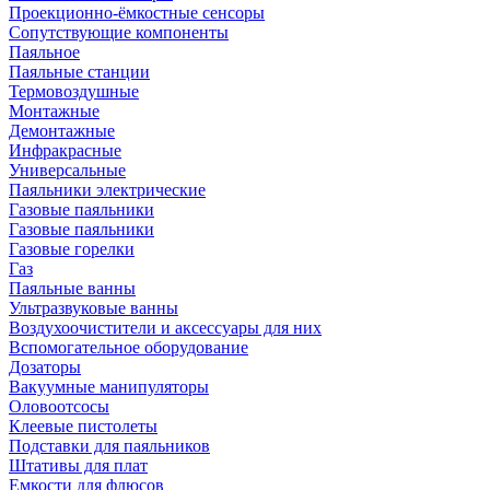
Проекционно-ёмкостные сенсоры
Сопутствующие компоненты
Паяльное
Паяльные станции
Термовоздушные
Монтажные
Демонтажные
Инфракрасные
Универсальные
Паяльники электрические
Газовые паяльники
Газовые паяльники
Газовые горелки
Газ
Паяльные ванны
Ультразвуковые ванны
Воздухоочистители и аксессуары для них
Вспомогательное оборудование
Дозаторы
Вакуумные манипуляторы
Оловоотсосы
Клеевые пистолеты
Подставки для паяльников
Штативы для плат
Емкости для флюсов