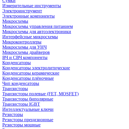
Сумки
Измерительные инструменты
Электроинструмент
Электронные компоненты
Микросхемы
Микросхемы управления питанием
Микросхемы для автоэлектроники
Интерфейсные микросхемы
Микроконтроллеры
Микросхемы для УНЧ
Микросхемы драйверов
ВЧ и СВЧ компоненты
Конденсаторы
Конденсаторы электролитические
Конденсаторы керамические
Конденсаторы плёночные
Чип конденсаторы
Транзисторы
Транзисторы полевые (FET, MOSFET)
Транзисторы биполярные
Транзисторы IGBT
Интеллектуальные ключи
Резисторы
Резисторы прецизионные
Резисторы мощные