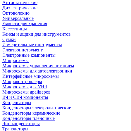
Антистатические
Диэлектрические
Оптоволокно
Универсальные
Емкости для хранения
Кассетницы
Кейсы и ящики для инструментов
Сумки
Измерительные инструменты
Электроинструмент
Электронные компоненты
Микросхемы
Микросхемы управления питанием
Микросхемы для автоэлектроники
Интерфейсные микросхемы
Микроконтроллеры
Микросхемы для УНЧ
Микросхемы драйверов
ВЧ и СВЧ компоненты
Конденсаторы
Конденсаторы электролитические
Конденсаторы керамические
Конденсаторы плёночные
Чип конденсаторы
Транзисторы