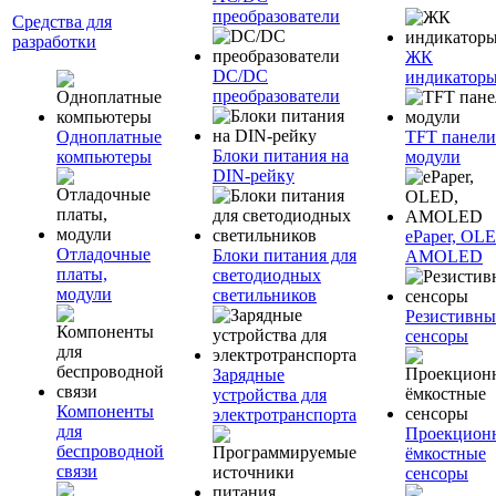
преобразователи
Средства для
разработки
ЖК
DC/DC
индикатор
преобразователи
Одноплатные
TFT панели
Блоки питания на
компьютеры
модули
DIN-рейку
ePaper, OL
Отладочные
Блоки питания для
AMOLED
платы,
светодиодных
модули
светильников
Резистивны
сенсоры
Зарядные
устройства для
Компоненты
электротранспорта
для
Проекцион
беспроводной
ёмкостные
связи
сенсоры