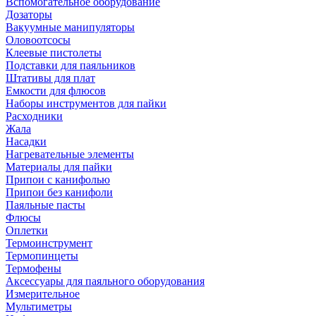
Вспомогательное оборудование
Дозаторы
Вакуумные манипуляторы
Оловоотсосы
Клеевые пистолеты
Подставки для паяльников
Штативы для плат
Емкости для флюсов
Наборы инструментов для пайки
Расходники
Жала
Насадки
Нагревательные элементы
Материалы для пайки
Припои с канифолью
Припои без канифоли
Паяльные пасты
Флюсы
Оплетки
Термоинструмент
Термопинцеты
Термофены
Аксессуары для паяльного оборудования
Измерительное
Мультиметры