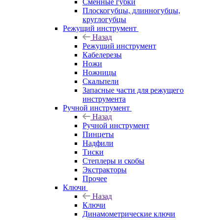
Сменные губки
Плоскогубцы, длинногубцы,
круглогубцы
Режущий инструмент
Назад
Режущий инструмент
Кабелерезы
Ножи
Ножницы
Скальпели
Запасные части для режущего
инструмента
Ручной инструмент
Назад
Ручной инструмент
Пинцеты
Надфили
Тиски
Степлеры и скобы
Экстракторы
Прочее
Ключи
Назад
Ключи
Динамометрические ключи