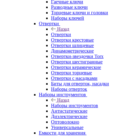
Гаечные ключи
Разводные ключи
Торцевые ключи и головки
Наборы ключей
Отвертки
Назад
Отвертки
Отвертки крестовые
Отвертки шлицевые
Динамометрические
Отвертки-звездочки Torx
Отвертки шестигранные
Отвертки керамические
Отвертки торцевые
Отвертки с насадками
Биты для отверток, насадки
Наборы отверток
Наборы инструментов
Назад
Наборы инструментов
Антистатические
Диэлектрические
Оптоволокно
Универсальные
Емкости для хранения