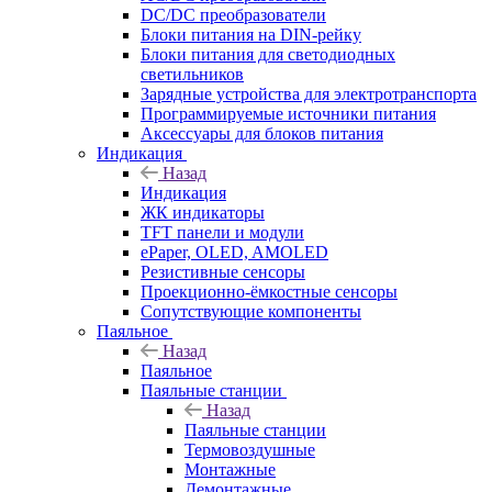
DC/DC преобразователи
Блоки питания на DIN-рейку
Блоки питания для светодиодных
светильников
Зарядные устройства для электротранспорта
Программируемые источники питания
Аксессуары для блоков питания
Индикация
Назад
Индикация
ЖК индикаторы
TFT панели и модули
ePaper, OLED, AMOLED
Резистивные сенсоры
Проекционно-ёмкостные сенсоры
Сопутствующие компоненты
Паяльное
Назад
Паяльное
Паяльные станции
Назад
Паяльные станции
Термовоздушные
Монтажные
Демонтажные