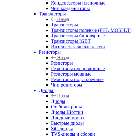
Конденсаторы плёночные
Чип конденсаторы
Транзисторы
Назад
Транзисторы
Транзисторы полевые (FET, MOSFET)
Транзисторы биполярные
Транзисторы IGBT
Интеллектуальные ключи
Резисторы
Назад
Резисторы
Резисторы прецизионные
Резисторы мощные
Резисторы подстроечные
Чип резисторы
Диоды
Назад
Диоды
Стабилитроны
Диоды Шоттки
Диодные мосты
Быстрые диоды
SiC диоды
TVS-диоды и сборки