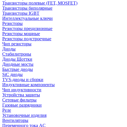
Транзисторы полевые (FET, MOSFET)
Транзисторы биполярные
Транзисторы IGBT
Интеллектуальные ключи
Резисторы
Резисторы прецизионные
Резисторы мощные
Резисторы подстроечные
Чип резисторы
Диоды
Стабилитроны
Диоды Шоттки
Диодные мосты
Быстрые диоды
SiC диоды
TVS-диоды и сборки
Индуктивные компоненты
Чип индуктивности
Устройства защиты
Сетевые фильтры
Газовые разрядники
Реле
Установочные изделия
Вентиляторы
Переменного тока AC