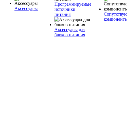
Программируемые
Аксессуары
источники
Сопутству
питания
компонент
Аксессуары для
блоков питания