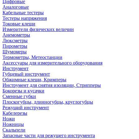
Цифровые
Аналоговые
Кабельные тестеры
Тестеры напряжения
Токовые клещи
Измерители физических величин
Анемометры
Люксметры
Пирометры
Шумомеры
Термометры, Метеостанции
Аксессуары для измерительного оборудования
Инструмент
Губцевый инструмент
Обжимные клещи, Кримперы
Инструмент для снятия изоляции, Стрипперы
Бокорезы и кусачки
Сменные губки
Плоскогубцы, длинногубцы, круглогубцы
Режущий инструмент
Кабелерезы
Ножи
Ножницы
Скальпели
Запасные части для режущего инструмента