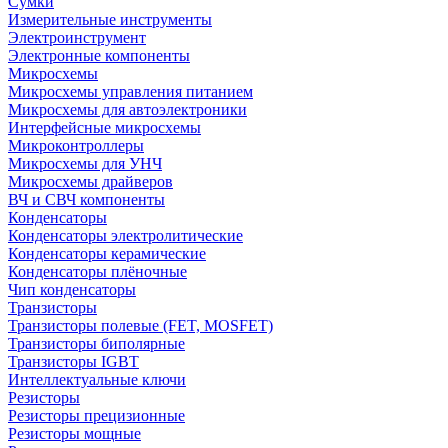
Сумки
Измерительные инструменты
Электроинструмент
Электронные компоненты
Микросхемы
Микросхемы управления питанием
Микросхемы для автоэлектроники
Интерфейсные микросхемы
Микроконтроллеры
Микросхемы для УНЧ
Микросхемы драйверов
ВЧ и СВЧ компоненты
Конденсаторы
Конденсаторы электролитические
Конденсаторы керамические
Конденсаторы плёночные
Чип конденсаторы
Транзисторы
Транзисторы полевые (FET, MOSFET)
Транзисторы биполярные
Транзисторы IGBT
Интеллектуальные ключи
Резисторы
Резисторы прецизионные
Резисторы мощные