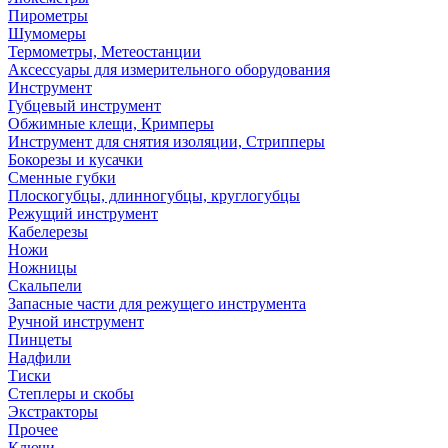
Пирометры
Шумомеры
Термометры, Метеостанции
Аксессуары для измерительного оборудования
Инструмент
Губцевый инструмент
Обжимные клещи, Кримперы
Инструмент для снятия изоляции, Стрипперы
Бокорезы и кусачки
Сменные губки
Плоскогубцы, длинногубцы, круглогубцы
Режущий инструмент
Кабелерезы
Ножи
Ножницы
Скальпели
Запасные части для режущего инструмента
Ручной инструмент
Пинцеты
Надфили
Тиски
Степлеры и скобы
Экстракторы
Прочее
Ключи