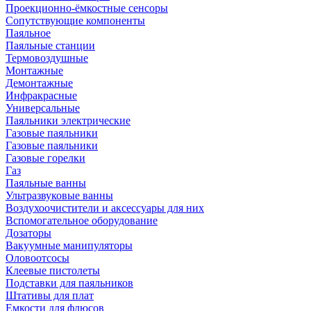
Проекционно-ёмкостные сенсоры
Сопутствующие компоненты
Паяльное
Паяльные станции
Термовоздушные
Монтажные
Демонтажные
Инфракрасные
Универсальные
Паяльники электрические
Газовые паяльники
Газовые паяльники
Газовые горелки
Газ
Паяльные ванны
Ультразвуковые ванны
Воздухоочистители и аксессуары для них
Вспомогательное оборудование
Дозаторы
Вакуумные манипуляторы
Оловоотсосы
Клеевые пистолеты
Подставки для паяльников
Штативы для плат
Емкости для флюсов