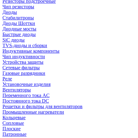
Резисторы подстроечные
Чип резисторы
Диоды
Стабилитроны
Диоды Шоттки
Диодные мосты
Быстрые диоды
SiC диоды
TVS-диоды и сборки
Индуктивные компоненты
Чип индуктивности
Устройства защиты
Сетевые фильтры
Газовые разрядники
Реле
Установочные изделия
Вентиляторы
Переменного тока AC
Постоянного тока DC
Решетки и фильтры для вентиляторов
Промышленные нагреватели
Кольцевые
Сопловые
Плоские
Патронные