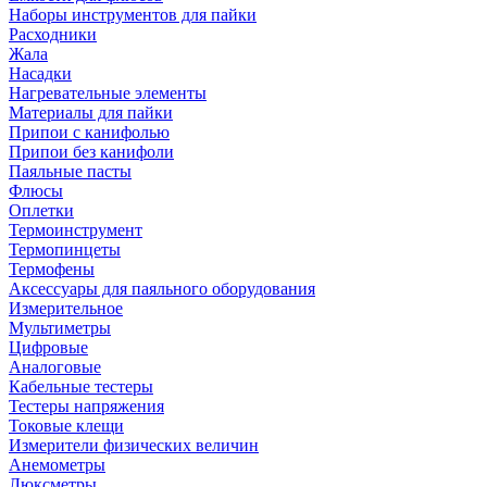
Наборы инструментов для пайки
Расходники
Жала
Насадки
Нагревательные элементы
Материалы для пайки
Припои с канифолью
Припои без канифоли
Паяльные пасты
Флюсы
Оплетки
Термоинструмент
Термопинцеты
Термофены
Аксессуары для паяльного оборудования
Измерительное
Мультиметры
Цифровые
Аналоговые
Кабельные тестеры
Тестеры напряжения
Токовые клещи
Измерители физических величин
Анемометры
Люксметры