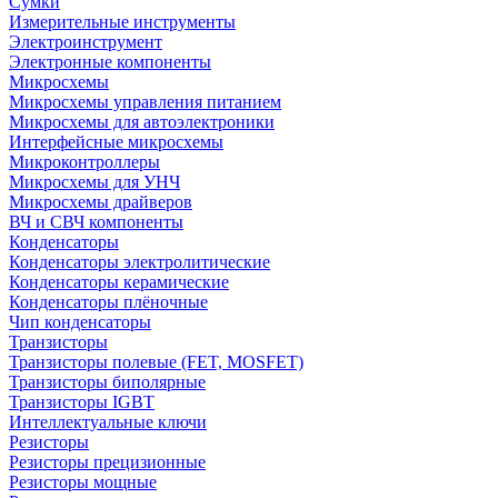
Сумки
Измерительные инструменты
Электроинструмент
Электронные компоненты
Микросхемы
Микросхемы управления питанием
Микросхемы для автоэлектроники
Интерфейсные микросхемы
Микроконтроллеры
Микросхемы для УНЧ
Микросхемы драйверов
ВЧ и СВЧ компоненты
Конденсаторы
Конденсаторы электролитические
Конденсаторы керамические
Конденсаторы плёночные
Чип конденсаторы
Транзисторы
Транзисторы полевые (FET, MOSFET)
Транзисторы биполярные
Транзисторы IGBT
Интеллектуальные ключи
Резисторы
Резисторы прецизионные
Резисторы мощные