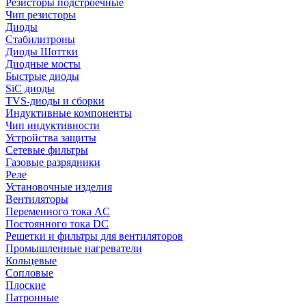
Резисторы подстроечные
Чип резисторы
Диоды
Стабилитроны
Диоды Шоттки
Диодные мосты
Быстрые диоды
SiC диоды
TVS-диоды и сборки
Индуктивные компоненты
Чип индуктивности
Устройства защиты
Сетевые фильтры
Газовые разрядники
Реле
Установочные изделия
Вентиляторы
Переменного тока AC
Постоянного тока DC
Решетки и фильтры для вентиляторов
Промышленные нагреватели
Кольцевые
Сопловые
Плоские
Патронные