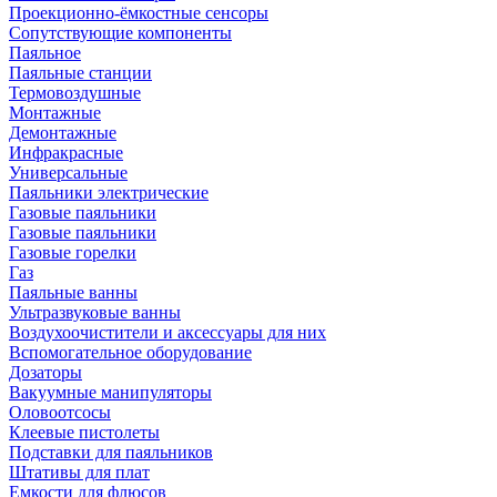
Проекционно-ёмкостные сенсоры
Сопутствующие компоненты
Паяльное
Паяльные станции
Термовоздушные
Монтажные
Демонтажные
Инфракрасные
Универсальные
Паяльники электрические
Газовые паяльники
Газовые паяльники
Газовые горелки
Газ
Паяльные ванны
Ультразвуковые ванны
Воздухоочистители и аксессуары для них
Вспомогательное оборудование
Дозаторы
Вакуумные манипуляторы
Оловоотсосы
Клеевые пистолеты
Подставки для паяльников
Штативы для плат
Емкости для флюсов