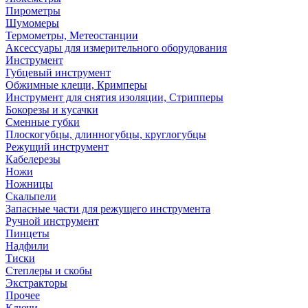
Пирометры
Шумомеры
Термометры, Метеостанции
Аксессуары для измерительного оборудования
Инструмент
Губцевый инструмент
Обжимные клещи, Кримперы
Инструмент для снятия изоляции, Стрипперы
Бокорезы и кусачки
Сменные губки
Плоскогубцы, длинногубцы, круглогубцы
Режущий инструмент
Кабелерезы
Ножи
Ножницы
Скальпели
Запасные части для режущего инструмента
Ручной инструмент
Пинцеты
Надфили
Тиски
Степлеры и скобы
Экстракторы
Прочее
Ключи