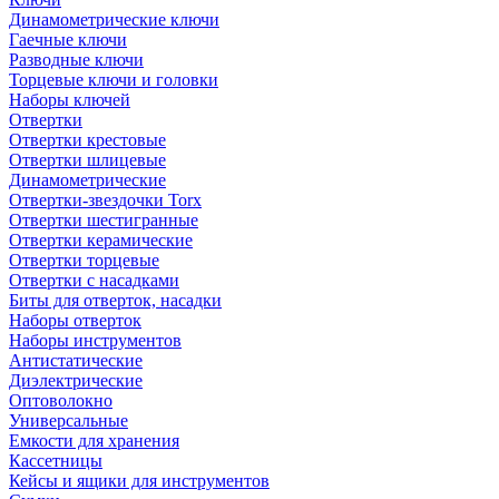
Динамометрические ключи
Гаечные ключи
Разводные ключи
Торцевые ключи и головки
Наборы ключей
Отвертки
Отвертки крестовые
Отвертки шлицевые
Динамометрические
Отвертки-звездочки Torx
Отвертки шестигранные
Отвертки керамические
Отвертки торцевые
Отвертки с насадками
Биты для отверток, насадки
Наборы отверток
Наборы инструментов
Антистатические
Диэлектрические
Оптоволокно
Универсальные
Емкости для хранения
Кассетницы
Кейсы и ящики для инструментов