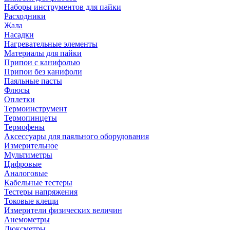
Наборы инструментов для пайки
Расходники
Жала
Насадки
Нагревательные элементы
Материалы для пайки
Припои с канифолью
Припои без канифоли
Паяльные пасты
Флюсы
Оплетки
Термоинструмент
Термопинцеты
Термофены
Аксессуары для паяльного оборудования
Измерительное
Мультиметры
Цифровые
Аналоговые
Кабельные тестеры
Тестеры напряжения
Токовые клещи
Измерители физических величин
Анемометры
Люксметры