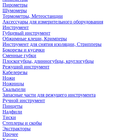
Пирометры
Шумомеры
Термометры, Метеостанции
Аксессуары для измерительного оборудования
Инструмент
Губцевый инструмент
Обжимные клещи, Кримперы
Инструмент для снятия изоляции, Стрипперы
Бокорезы и кусачки
Сменные губки
Плоскогубцы, длинногубцы, круглогубцы
Режущий инструмент
Кабелерезы
Ножи
Ножницы
Скальпели
Запасные части для режущего инструмента
Ручной инструмент
Пинцеты
Надфили
Тиски
Степлеры и скобы
Экстракторы
Прочее
Ключи