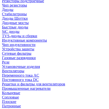
Резисторы подстроечные
Чип резисторы
Диоды
Стабилитроны
Диоды Шоттки
Диодные мосты
Быстрые диоды
SiC диоды
TVS-диоды и сборки
Индуктивные компоненты
Чип индуктивности
Устройства защиты
Сетевые фильтры
Газовые разрядники
Реле
Установочные изделия
Вентиляторы
Переменного тока AC
Постоянного тока DC
Решетки и фильтры для вентиляторов
Промышленные нагреватели
Кольцевые
Сопловые
Плоские
Патронные