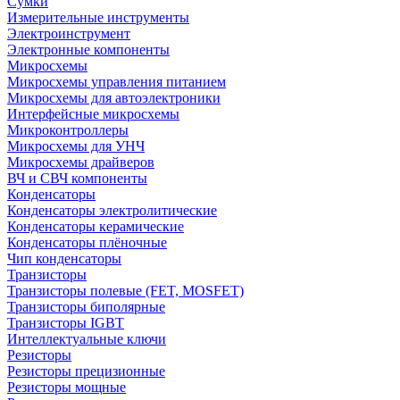
Сумки
Измерительные инструменты
Электроинструмент
Электронные компоненты
Микросхемы
Микросхемы управления питанием
Микросхемы для автоэлектроники
Интерфейсные микросхемы
Микроконтроллеры
Микросхемы для УНЧ
Микросхемы драйверов
ВЧ и СВЧ компоненты
Конденсаторы
Конденсаторы электролитические
Конденсаторы керамические
Конденсаторы плёночные
Чип конденсаторы
Транзисторы
Транзисторы полевые (FET, MOSFET)
Транзисторы биполярные
Транзисторы IGBT
Интеллектуальные ключи
Резисторы
Резисторы прецизионные
Резисторы мощные