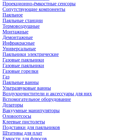
Проекционно-ёмкостные сенсоры
Сопутствующие компоненты
Паяльное
Паяльные станции
Термовоздушные
Монтажные
Демонтажные
Инфракрасные
Универсальные
Паяльники электрические
Газовые паяльники
Газовые паяльники
Газовые горелки
Газ
Паяльные ванны
Ультразвуковые ванны
Воздухоочистители и аксессуары для них
Вспомогательное оборудование
Дозаторы
Вакуумные манипуляторы
Оловоотсосы
Клеевые пистолеты
Подставки для паяльников
Штативы для плат
Емкости для флюсов