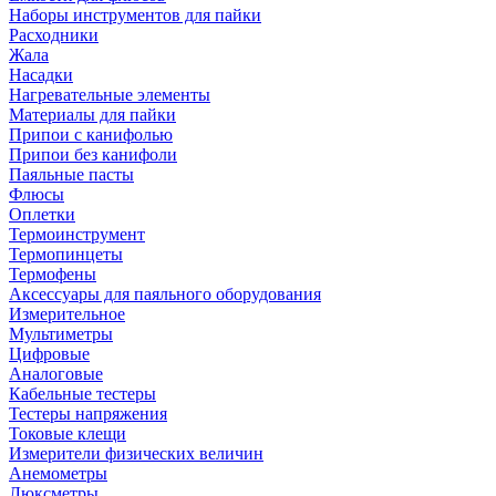
Наборы инструментов для пайки
Расходники
Жала
Насадки
Нагревательные элементы
Материалы для пайки
Припои с канифолью
Припои без канифоли
Паяльные пасты
Флюсы
Оплетки
Термоинструмент
Термопинцеты
Термофены
Аксессуары для паяльного оборудования
Измерительное
Мультиметры
Цифровые
Аналоговые
Кабельные тестеры
Тестеры напряжения
Токовые клещи
Измерители физических величин
Анемометры
Люксметры