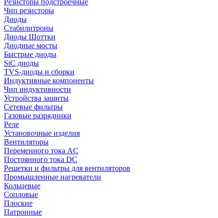
Резисторы подстроечные
Чип резисторы
Диоды
Стабилитроны
Диоды Шоттки
Диодные мосты
Быстрые диоды
SiC диоды
TVS-диоды и сборки
Индуктивные компоненты
Чип индуктивности
Устройства защиты
Сетевые фильтры
Газовые разрядники
Реле
Установочные изделия
Вентиляторы
Переменного тока AC
Постоянного тока DC
Решетки и фильтры для вентиляторов
Промышленные нагреватели
Кольцевые
Сопловые
Плоские
Патронные