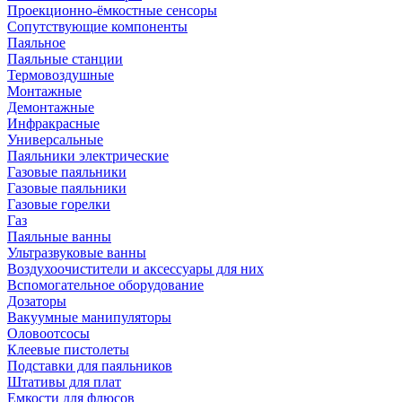
Проекционно-ёмкостные сенсоры
Сопутствующие компоненты
Паяльное
Паяльные станции
Термовоздушные
Монтажные
Демонтажные
Инфракрасные
Универсальные
Паяльники электрические
Газовые паяльники
Газовые паяльники
Газовые горелки
Газ
Паяльные ванны
Ультразвуковые ванны
Воздухоочистители и аксессуары для них
Вспомогательное оборудование
Дозаторы
Вакуумные манипуляторы
Оловоотсосы
Клеевые пистолеты
Подставки для паяльников
Штативы для плат
Емкости для флюсов