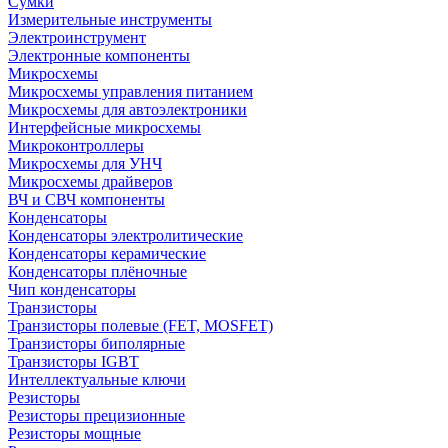
Сумки
Измерительные инструменты
Электроинструмент
Электронные компоненты
Микросхемы
Микросхемы управления питанием
Микросхемы для автоэлектроники
Интерфейсные микросхемы
Микроконтроллеры
Микросхемы для УНЧ
Микросхемы драйверов
ВЧ и СВЧ компоненты
Конденсаторы
Конденсаторы электролитические
Конденсаторы керамические
Конденсаторы плёночные
Чип конденсаторы
Транзисторы
Транзисторы полевые (FET, MOSFET)
Транзисторы биполярные
Транзисторы IGBT
Интеллектуальные ключи
Резисторы
Резисторы прецизионные
Резисторы мощные