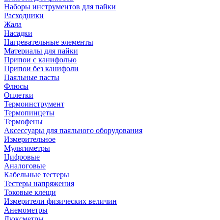
Наборы инструментов для пайки
Расходники
Жала
Насадки
Нагревательные элементы
Материалы для пайки
Припои с канифолью
Припои без канифоли
Паяльные пасты
Флюсы
Оплетки
Термоинструмент
Термопинцеты
Термофены
Аксессуары для паяльного оборудования
Измерительное
Мультиметры
Цифровые
Аналоговые
Кабельные тестеры
Тестеры напряжения
Токовые клещи
Измерители физических величин
Анемометры
Люксметры