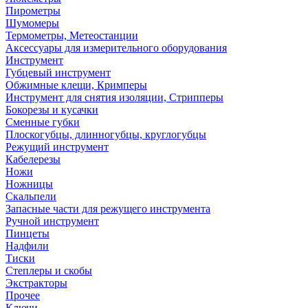
Пирометры
Шумомеры
Термометры, Метеостанции
Аксессуары для измерительного оборудования
Инструмент
Губцевый инструмент
Обжимные клещи, Кримперы
Инструмент для снятия изоляции, Стрипперы
Бокорезы и кусачки
Сменные губки
Плоскогубцы, длинногубцы, круглогубцы
Режущий инструмент
Кабелерезы
Ножи
Ножницы
Скальпели
Запасные части для режущего инструмента
Ручной инструмент
Пинцеты
Надфили
Тиски
Степлеры и скобы
Экстракторы
Прочее
Ключи