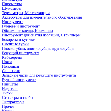
Пирометры
Шумомеры
Термометры, Метеостанции
Аксессуары для измерительного оборудования
Инструмент
Губцевый инструмент
Обжимные клещи, Кримперы
Инструмент для снятия изоляции, Стрипперы
Бокорезы и кусачки
Сменные губки
Плоскогубцы, длинногубцы, круглогубцы
Режущий инструмент
Кабелерезы
Ножи
Ножницы
Скальпели
Запасные части для режущего инструмента
Ручной инструмент
Пинцеты
Надфили
Тиски
Степлеры и скобы
Экстракторы
Прочее
Ключи