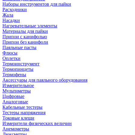
Наборы инструментов для пайки
Расходники
Жала
Насадки
Нагревательные элементы
Материалы для пайки
Припои с канифолью
Припои без канифоли
Паяльные пасты
Флюсы
Оплетки
Термоинструмент
Термопинцеты
Термофены
Аксессуары для паяльного оборудования
Измерительное
Мультиметры
Цифровые
Аналоговые
Кабельные тестеры
Тестеры напряжения
Токовые клещи
Измерители физических величин
Анемометры
Люксметры