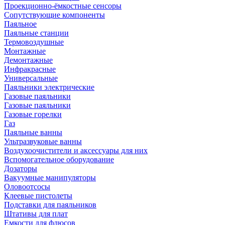
Проекционно-ёмкостные сенсоры
Сопутствующие компоненты
Паяльное
Паяльные станции
Термовоздушные
Монтажные
Демонтажные
Инфракрасные
Универсальные
Паяльники электрические
Газовые паяльники
Газовые паяльники
Газовые горелки
Газ
Паяльные ванны
Ультразвуковые ванны
Воздухоочистители и аксессуары для них
Вспомогательное оборудование
Дозаторы
Вакуумные манипуляторы
Оловоотсосы
Клеевые пистолеты
Подставки для паяльников
Штативы для плат
Емкости для флюсов