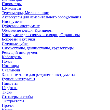
Пирометры
Шумомеры
Термометры, Метеостанции
Аксессуары для измерительного оборудования
Инструмент
Губцевый инструмент
Обжимные клещи, Кримперы
Инструмент для снятия изоляции, Стрипперы
Бокорезы и кусачки
Сменные губки
Плоскогубцы, длинногубцы, круглогубцы
Режущий инструмент
Кабелерезы
Ножи
Ножницы
Скальпели
Запасные части для режущего инструмента
Ручной инструмент
Пинцеты
Надфили
Тиски
Степлеры и скобы
Экстракторы
Прочее
Ключи