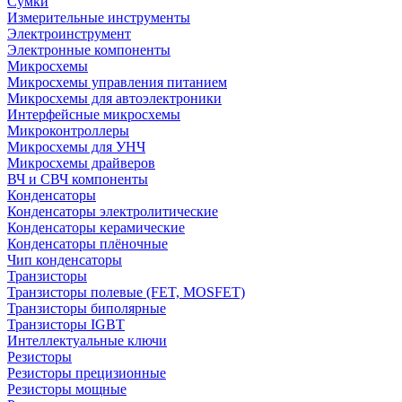
Сумки
Измерительные инструменты
Электроинструмент
Электронные компоненты
Микросхемы
Микросхемы управления питанием
Микросхемы для автоэлектроники
Интерфейсные микросхемы
Микроконтроллеры
Микросхемы для УНЧ
Микросхемы драйверов
ВЧ и СВЧ компоненты
Конденсаторы
Конденсаторы электролитические
Конденсаторы керамические
Конденсаторы плёночные
Чип конденсаторы
Транзисторы
Транзисторы полевые (FET, MOSFET)
Транзисторы биполярные
Транзисторы IGBT
Интеллектуальные ключи
Резисторы
Резисторы прецизионные
Резисторы мощные