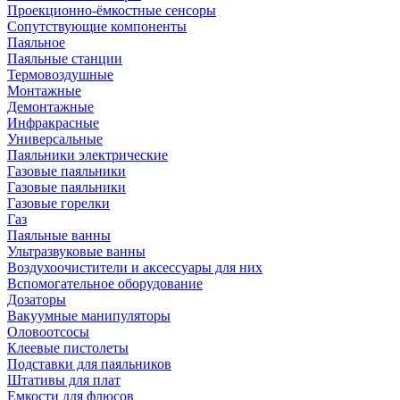
Проекционно-ёмкостные сенсоры
Сопутствующие компоненты
Паяльное
Паяльные станции
Термовоздушные
Монтажные
Демонтажные
Инфракрасные
Универсальные
Паяльники электрические
Газовые паяльники
Газовые паяльники
Газовые горелки
Газ
Паяльные ванны
Ультразвуковые ванны
Воздухоочистители и аксессуары для них
Вспомогательное оборудование
Дозаторы
Вакуумные манипуляторы
Оловоотсосы
Клеевые пистолеты
Подставки для паяльников
Штативы для плат
Емкости для флюсов