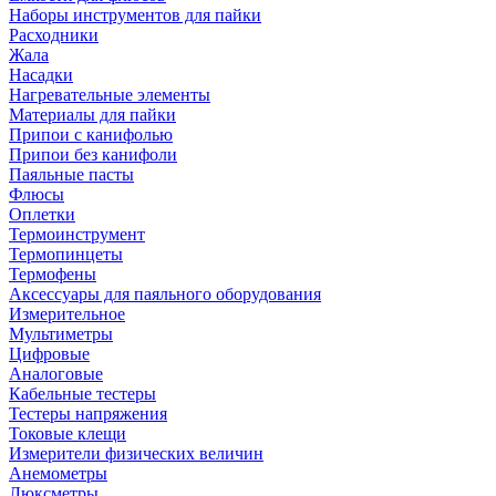
Наборы инструментов для пайки
Расходники
Жала
Насадки
Нагревательные элементы
Материалы для пайки
Припои с канифолью
Припои без канифоли
Паяльные пасты
Флюсы
Оплетки
Термоинструмент
Термопинцеты
Термофены
Аксессуары для паяльного оборудования
Измерительное
Мультиметры
Цифровые
Аналоговые
Кабельные тестеры
Тестеры напряжения
Токовые клещи
Измерители физических величин
Анемометры
Люксметры