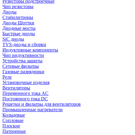
Резисторы подстроечные
Чип резисторы
Диоды
Стабилитроны
Диоды Шоттки
Диодные мосты
Быстрые диоды
SiC диоды
TVS-диоды и сборки
Индуктивные компоненты
Чип индуктивности
Устройства защиты
Сетевые фильтры
Газовые разрядники
Реле
Установочные изделия
Вентиляторы
Переменного тока AC
Постоянного тока DC
Решетки и фильтры для вентиляторов
Промышленные нагреватели
Кольцевые
Сопловые
Плоские
Патронные