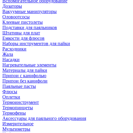
Вспомогательное оборудование
Дозаторы
Вакуумные манипуляторы
Оловоотсосы
Клеевые пистолеты
Подставки для паяльников
Штативы для плат
Емкости для флюсов
Наборы инструментов для пайки
Расходники
Жала
Насадки
Нагревательные элементы
Материалы для пайки
Припои с канифолью
Припои без канифоли
Паяльные пасты
Флюсы
Оплетки
Термоинструмент
Термопинцеты
Термофены
Аксессуары для паяльного оборудования
Измерительное
Мультиметры