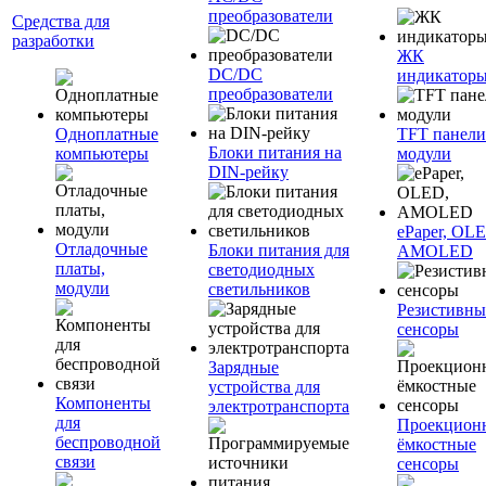
преобразователи
Средства для
разработки
ЖК
DC/DC
индикатор
преобразователи
Одноплатные
TFT панели
Блоки питания на
компьютеры
модули
DIN-рейку
ePaper, OL
Отладочные
Блоки питания для
AMOLED
платы,
светодиодных
модули
светильников
Резистивны
сенсоры
Зарядные
устройства для
Компоненты
электротранспорта
для
Проекцион
беспроводной
ёмкостные
связи
сенсоры