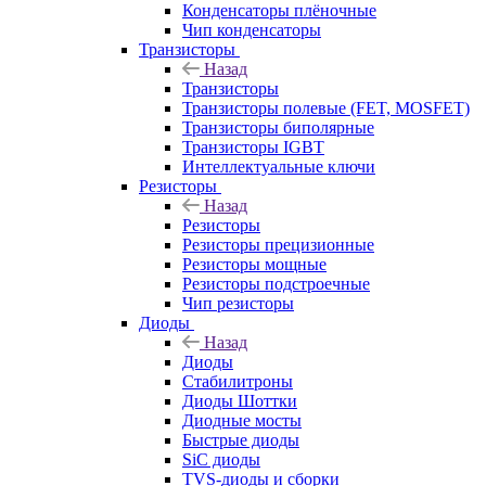
Конденсаторы плёночные
Чип конденсаторы
Транзисторы
Назад
Транзисторы
Транзисторы полевые (FET, MOSFET)
Транзисторы биполярные
Транзисторы IGBT
Интеллектуальные ключи
Резисторы
Назад
Резисторы
Резисторы прецизионные
Резисторы мощные
Резисторы подстроечные
Чип резисторы
Диоды
Назад
Диоды
Стабилитроны
Диоды Шоттки
Диодные мосты
Быстрые диоды
SiC диоды
TVS-диоды и сборки