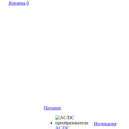
Корзина
0
Питание
Индикация
AC/DC