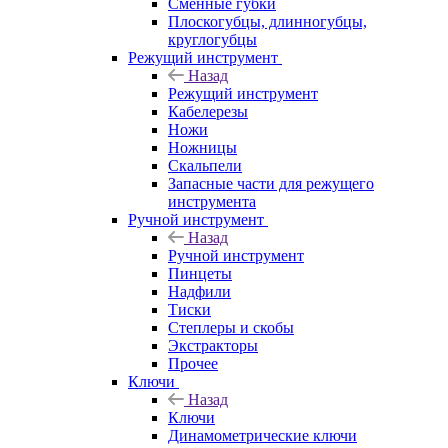
Сменные губки
Плоскогубцы, длинногубцы,
круглогубцы
Режущий инструмент
Назад
Режущий инструмент
Кабелерезы
Ножи
Ножницы
Скальпели
Запасные части для режущего
инструмента
Ручной инструмент
Назад
Ручной инструмент
Пинцеты
Надфили
Тиски
Степлеры и скобы
Экстракторы
Прочее
Ключи
Назад
Ключи
Динамометрические ключи