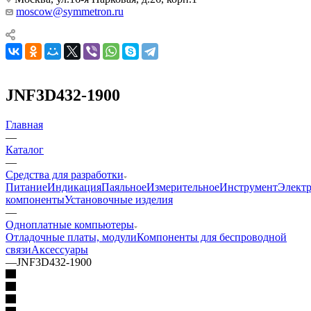
moscow@symmetron.ru
JNF3D432-1900
Главная
—
Каталог
—
Средства для разработки
Питание
Индикация
Паяльное
Измерительное
Инструмент
Элект
компоненты
Установочные изделия
—
Одноплатные компьютеры
Отладочные платы, модули
Компоненты для беспроводной
связи
Аксессуары
—
JNF3D432-1900