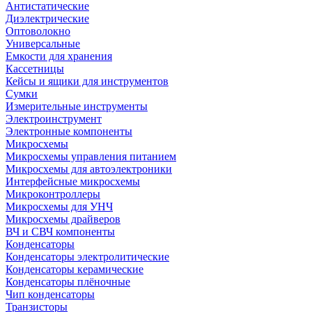
Антистатические
Диэлектрические
Оптоволокно
Универсальные
Емкости для хранения
Кассетницы
Кейсы и ящики для инструментов
Сумки
Измерительные инструменты
Электроинструмент
Электронные компоненты
Микросхемы
Микросхемы управления питанием
Микросхемы для автоэлектроники
Интерфейсные микросхемы
Микроконтроллеры
Микросхемы для УНЧ
Микросхемы драйверов
ВЧ и СВЧ компоненты
Конденсаторы
Конденсаторы электролитические
Конденсаторы керамические
Конденсаторы плёночные
Чип конденсаторы
Транзисторы