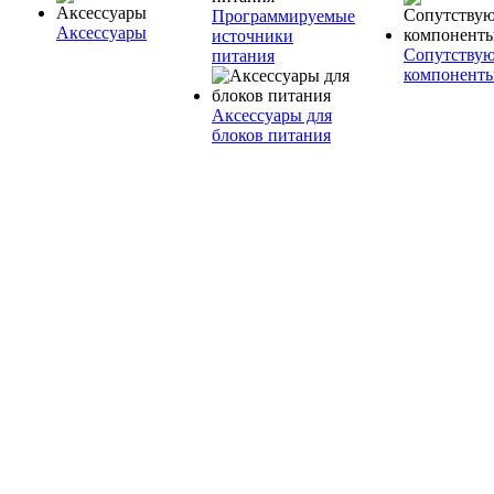
Программируемые
Аксессуары
источники
Сопутству
питания
компонент
Аксессуары для
блоков питания