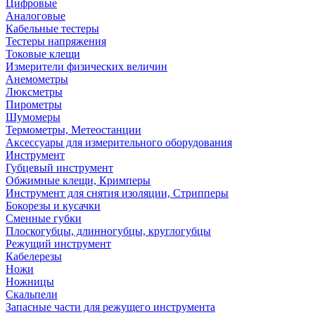
Цифровые
Аналоговые
Кабельные тестеры
Тестеры напряжения
Токовые клещи
Измерители физических величин
Анемометры
Люксметры
Пирометры
Шумомеры
Термометры, Метеостанции
Аксессуары для измерительного оборудования
Инструмент
Губцевый инструмент
Обжимные клещи, Кримперы
Инструмент для снятия изоляции, Стрипперы
Бокорезы и кусачки
Сменные губки
Плоскогубцы, длинногубцы, круглогубцы
Режущий инструмент
Кабелерезы
Ножи
Ножницы
Скальпели
Запасные части для режущего инструмента