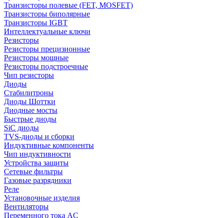
Транзисторы полевые (FET, MOSFET)
Транзисторы биполярные
Транзисторы IGBT
Интеллектуальные ключи
Резисторы
Резисторы прецизионные
Резисторы мощные
Резисторы подстроечные
Чип резисторы
Диоды
Стабилитроны
Диоды Шоттки
Диодные мосты
Быстрые диоды
SiC диоды
TVS-диоды и сборки
Индуктивные компоненты
Чип индуктивности
Устройства защиты
Сетевые фильтры
Газовые разрядники
Реле
Установочные изделия
Вентиляторы
Переменного тока AC