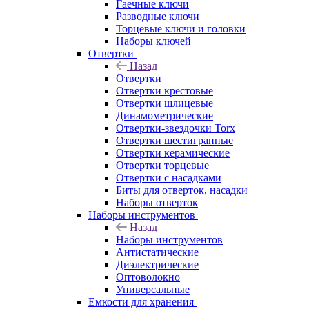
Гаечные ключи
Разводные ключи
Торцевые ключи и головки
Наборы ключей
Отвертки
Назад
Отвертки
Отвертки крестовые
Отвертки шлицевые
Динамометрические
Отвертки-звездочки Torx
Отвертки шестигранные
Отвертки керамические
Отвертки торцевые
Отвертки с насадками
Биты для отверток, насадки
Наборы отверток
Наборы инструментов
Назад
Наборы инструментов
Антистатические
Диэлектрические
Оптоволокно
Универсальные
Емкости для хранения