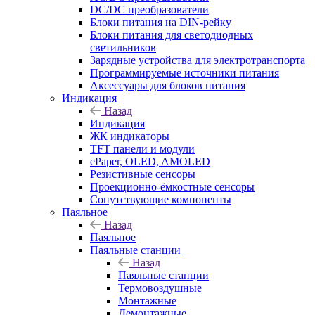
DC/DC преобразователи
Блоки питания на DIN-рейку
Блоки питания для светодиодных
светильников
Зарядные устройства для электротранспорта
Программируемые источники питания
Аксессуары для блоков питания
Индикация
Назад
Индикация
ЖК индикаторы
TFT панели и модули
ePaper, OLED, AMOLED
Резистивные сенсоры
Проекционно-ёмкостные сенсоры
Сопутствующие компоненты
Паяльное
Назад
Паяльное
Паяльные станции
Назад
Паяльные станции
Термовоздушные
Монтажные
Демонтажные