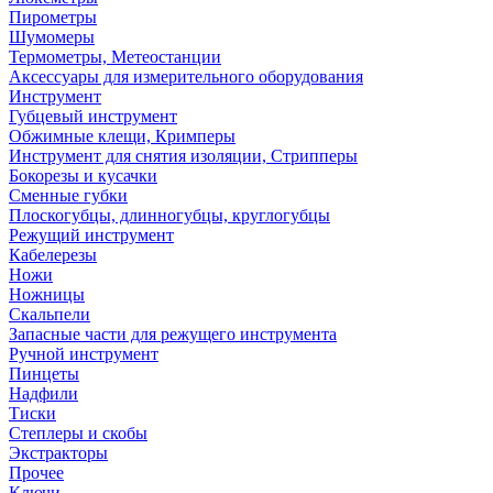
Пирометры
Шумомеры
Термометры, Метеостанции
Аксессуары для измерительного оборудования
Инструмент
Губцевый инструмент
Обжимные клещи, Кримперы
Инструмент для снятия изоляции, Стрипперы
Бокорезы и кусачки
Сменные губки
Плоскогубцы, длинногубцы, круглогубцы
Режущий инструмент
Кабелерезы
Ножи
Ножницы
Скальпели
Запасные части для режущего инструмента
Ручной инструмент
Пинцеты
Надфили
Тиски
Степлеры и скобы
Экстракторы
Прочее
Ключи