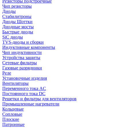
Резисторы подстроечные
Чип резисторы
Диоды
Стабилитроны
Диоды Шоттки
Диодные мосты
Быстрые диоды
SiC диоды
TVS-диоды и сборки
Индуктивные компоненты
Чип индуктивности
Устройства защиты
Сетевые фильтры
Газовые разрядники
Реле
Установочные изделия
Вентиляторы
Переменного тока AC
Постоянного тока DC
Решетки и фильтры для вентиляторов
Промышленные нагреватели
Кольцевые
Сопловые
Плоские
Патронные