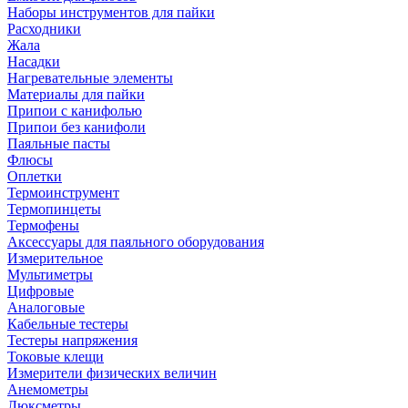
Наборы инструментов для пайки
Расходники
Жала
Насадки
Нагревательные элементы
Материалы для пайки
Припои с канифолью
Припои без канифоли
Паяльные пасты
Флюсы
Оплетки
Термоинструмент
Термопинцеты
Термофены
Аксессуары для паяльного оборудования
Измерительное
Мультиметры
Цифровые
Аналоговые
Кабельные тестеры
Тестеры напряжения
Токовые клещи
Измерители физических величин
Анемометры
Люксметры