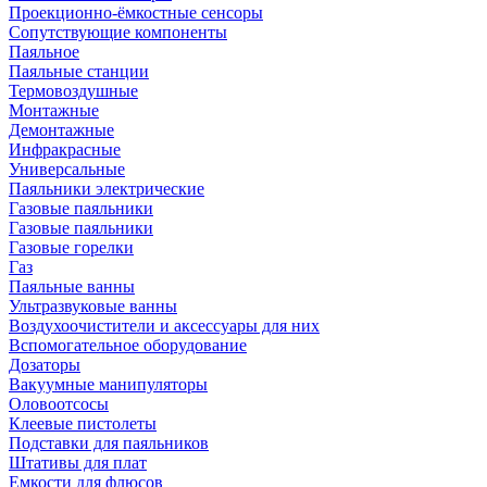
Проекционно-ёмкостные сенсоры
Сопутствующие компоненты
Паяльное
Паяльные станции
Термовоздушные
Монтажные
Демонтажные
Инфракрасные
Универсальные
Паяльники электрические
Газовые паяльники
Газовые паяльники
Газовые горелки
Газ
Паяльные ванны
Ультразвуковые ванны
Воздухоочистители и аксессуары для них
Вспомогательное оборудование
Дозаторы
Вакуумные манипуляторы
Оловоотсосы
Клеевые пистолеты
Подставки для паяльников
Штативы для плат
Емкости для флюсов