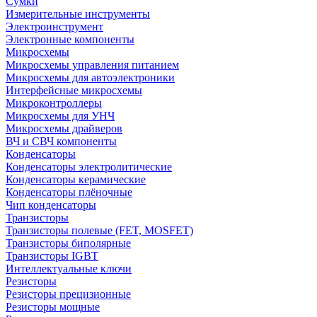
Сумки
Измерительные инструменты
Электроинструмент
Электронные компоненты
Микросхемы
Микросхемы управления питанием
Микросхемы для автоэлектроники
Интерфейсные микросхемы
Микроконтроллеры
Микросхемы для УНЧ
Микросхемы драйверов
ВЧ и СВЧ компоненты
Конденсаторы
Конденсаторы электролитические
Конденсаторы керамические
Конденсаторы плёночные
Чип конденсаторы
Транзисторы
Транзисторы полевые (FET, MOSFET)
Транзисторы биполярные
Транзисторы IGBT
Интеллектуальные ключи
Резисторы
Резисторы прецизионные
Резисторы мощные