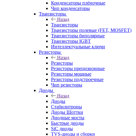
Конденсаторы плёночные
Чип конденсаторы
Транзисторы
Назад
Транзисторы
Транзисторы полевые (FET, MOSFET)
Транзисторы биполярные
Транзисторы IGBT
Интеллектуальные ключи
Резисторы
Назад
Резисторы
Резисторы прецизионные
Резисторы мощные
Резисторы подстроечные
Чип резисторы
Диоды
Назад
Диоды
Стабилитроны
Диоды Шоттки
Диодные мосты
Быстрые диоды
SiC диоды
TVS-диоды и сборки