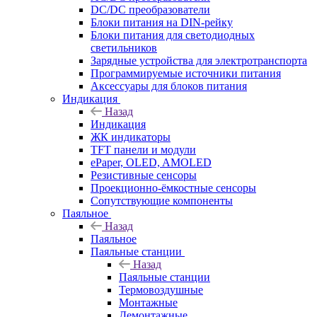
DC/DC преобразователи
Блоки питания на DIN-рейку
Блоки питания для светодиодных
светильников
Зарядные устройства для электротранспорта
Программируемые источники питания
Аксессуары для блоков питания
Индикация
Назад
Индикация
ЖК индикаторы
TFT панели и модули
ePaper, OLED, AMOLED
Резистивные сенсоры
Проекционно-ёмкостные сенсоры
Сопутствующие компоненты
Паяльное
Назад
Паяльное
Паяльные станции
Назад
Паяльные станции
Термовоздушные
Монтажные
Демонтажные