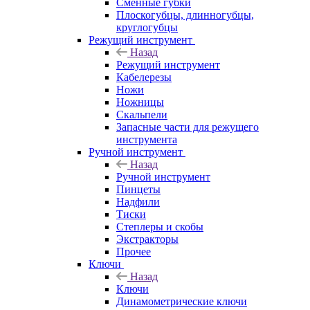
Сменные губки
Плоскогубцы, длинногубцы,
круглогубцы
Режущий инструмент
Назад
Режущий инструмент
Кабелерезы
Ножи
Ножницы
Скальпели
Запасные части для режущего
инструмента
Ручной инструмент
Назад
Ручной инструмент
Пинцеты
Надфили
Тиски
Степлеры и скобы
Экстракторы
Прочее
Ключи
Назад
Ключи
Динамометрические ключи