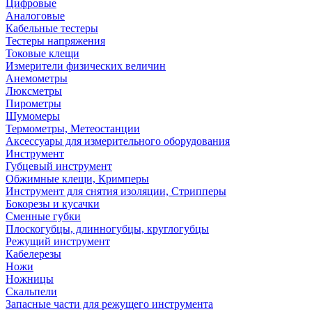
Цифровые
Аналоговые
Кабельные тестеры
Тестеры напряжения
Токовые клещи
Измерители физических величин
Анемометры
Люксметры
Пирометры
Шумомеры
Термометры, Метеостанции
Аксессуары для измерительного оборудования
Инструмент
Губцевый инструмент
Обжимные клещи, Кримперы
Инструмент для снятия изоляции, Стрипперы
Бокорезы и кусачки
Сменные губки
Плоскогубцы, длинногубцы, круглогубцы
Режущий инструмент
Кабелерезы
Ножи
Ножницы
Скальпели
Запасные части для режущего инструмента