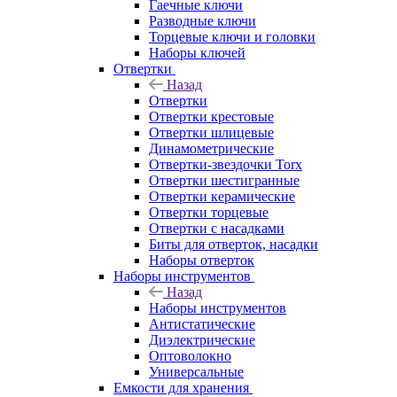
Гаечные ключи
Разводные ключи
Торцевые ключи и головки
Наборы ключей
Отвертки
Назад
Отвертки
Отвертки крестовые
Отвертки шлицевые
Динамометрические
Отвертки-звездочки Torx
Отвертки шестигранные
Отвертки керамические
Отвертки торцевые
Отвертки с насадками
Биты для отверток, насадки
Наборы отверток
Наборы инструментов
Назад
Наборы инструментов
Антистатические
Диэлектрические
Оптоволокно
Универсальные
Емкости для хранения