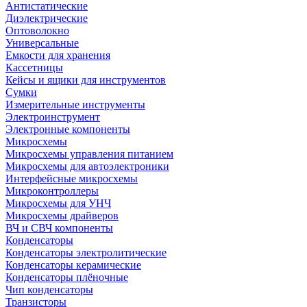
Антистатические
Диэлектрические
Оптоволокно
Универсальные
Емкости для хранения
Кассетницы
Кейсы и ящики для инструментов
Сумки
Измерительные инструменты
Электроинструмент
Электронные компоненты
Микросхемы
Микросхемы управления питанием
Микросхемы для автоэлектроники
Интерфейсные микросхемы
Микроконтроллеры
Микросхемы для УНЧ
Микросхемы драйверов
ВЧ и СВЧ компоненты
Конденсаторы
Конденсаторы электролитические
Конденсаторы керамические
Конденсаторы плёночные
Чип конденсаторы
Транзисторы