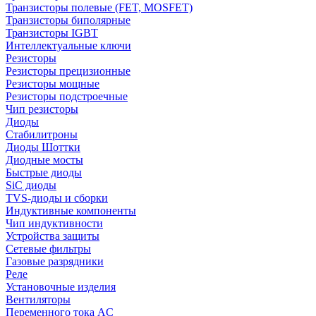
Транзисторы полевые (FET, MOSFET)
Транзисторы биполярные
Транзисторы IGBT
Интеллектуальные ключи
Резисторы
Резисторы прецизионные
Резисторы мощные
Резисторы подстроечные
Чип резисторы
Диоды
Стабилитроны
Диоды Шоттки
Диодные мосты
Быстрые диоды
SiC диоды
TVS-диоды и сборки
Индуктивные компоненты
Чип индуктивности
Устройства защиты
Сетевые фильтры
Газовые разрядники
Реле
Установочные изделия
Вентиляторы
Переменного тока AC