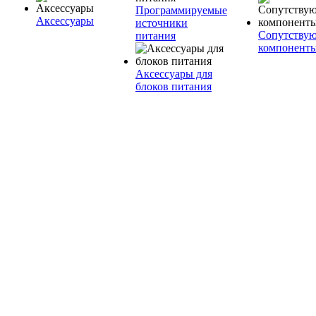
Программируемые
Аксессуары
источники
Сопутству
питания
компонент
Аксессуары для
блоков питания