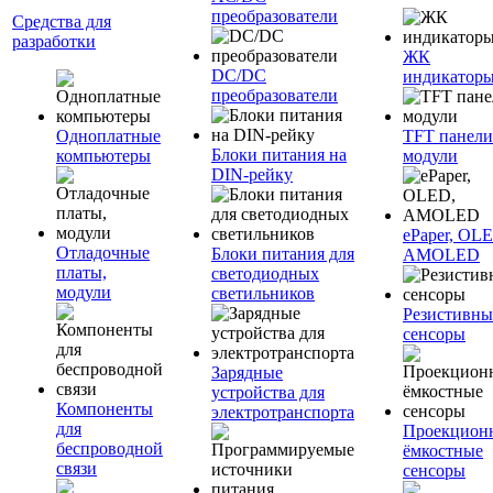
преобразователи
Средства для
разработки
ЖК
DC/DC
индикатор
преобразователи
Одноплатные
TFT панели
Блоки питания на
компьютеры
модули
DIN-рейку
ePaper, OL
Отладочные
Блоки питания для
AMOLED
платы,
светодиодных
модули
светильников
Резистивны
сенсоры
Зарядные
устройства для
Компоненты
электротранспорта
для
Проекцион
беспроводной
ёмкостные
связи
сенсоры