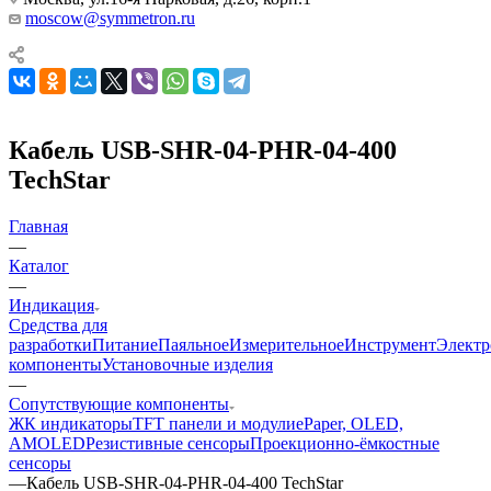
moscow@symmetron.ru
Кабель USB-SHR-04-PHR-04-400
TechStar
Главная
—
Каталог
—
Индикация
Средства для
разработки
Питание
Паяльное
Измерительное
Инструмент
Элект
компоненты
Установочные изделия
—
Сопутствующие компоненты
ЖК индикаторы
TFT панели и модули
ePaper, OLED,
AMOLED
Резистивные сенсоры
Проекционно-ёмкостные
сенсоры
—
Кабель USB-SHR-04-PHR-04-400 TechStar