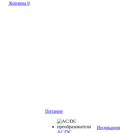
Корзина
0
Питание
Индикация
AC/DC