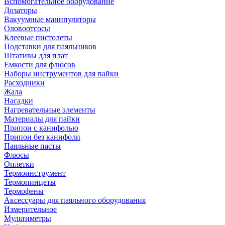
Вспомогательное оборудование
Дозаторы
Вакуумные манипуляторы
Оловоотсосы
Клеевые пистолеты
Подставки для паяльников
Штативы для плат
Емкости для флюсов
Наборы инструментов для пайки
Расходники
Жала
Насадки
Нагревательные элементы
Материалы для пайки
Припои с канифолью
Припои без канифоли
Паяльные пасты
Флюсы
Оплетки
Термоинструмент
Термопинцеты
Термофены
Аксессуары для паяльного оборудования
Измерительное
Мультиметры