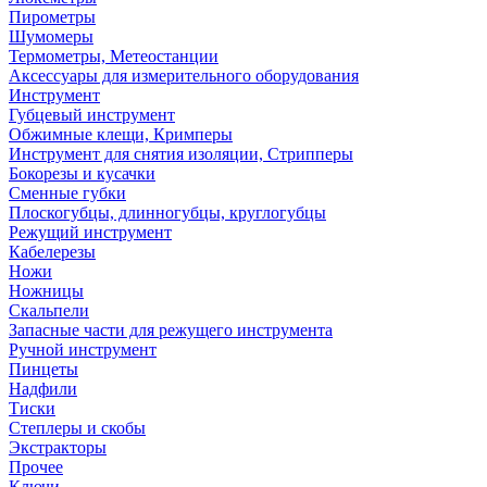
Пирометры
Шумомеры
Термометры, Метеостанции
Аксессуары для измерительного оборудования
Инструмент
Губцевый инструмент
Обжимные клещи, Кримперы
Инструмент для снятия изоляции, Стрипперы
Бокорезы и кусачки
Сменные губки
Плоскогубцы, длинногубцы, круглогубцы
Режущий инструмент
Кабелерезы
Ножи
Ножницы
Скальпели
Запасные части для режущего инструмента
Ручной инструмент
Пинцеты
Надфили
Тиски
Степлеры и скобы
Экстракторы
Прочее
Ключи