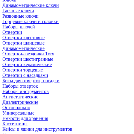
Динамометрические ключи
Гаечные ключи
Разводные ключи
Торцевые ключи и головки
Наборы ключей
Отвертки
Отвертки крестовые
Отвертки шлицевые
Динамометрические
Отвертки-звездочки Torx
Отвертки шестигранные
Отвертки керамические
Отвертки торцевые
Отвертки с насадками
Биты для отверток, насадки
Наборы отверток
Наборы инструментов
Антистатические
Диэлектрические
Оптоволокно
Универсальные
Емкости для хранения
Кассетницы
Кейсы и ящики для инструментов