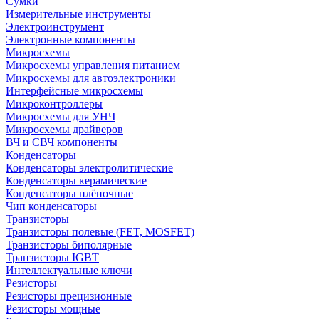
Сумки
Измерительные инструменты
Электроинструмент
Электронные компоненты
Микросхемы
Микросхемы управления питанием
Микросхемы для автоэлектроники
Интерфейсные микросхемы
Микроконтроллеры
Микросхемы для УНЧ
Микросхемы драйверов
ВЧ и СВЧ компоненты
Конденсаторы
Конденсаторы электролитические
Конденсаторы керамические
Конденсаторы плёночные
Чип конденсаторы
Транзисторы
Транзисторы полевые (FET, MOSFET)
Транзисторы биполярные
Транзисторы IGBT
Интеллектуальные ключи
Резисторы
Резисторы прецизионные
Резисторы мощные