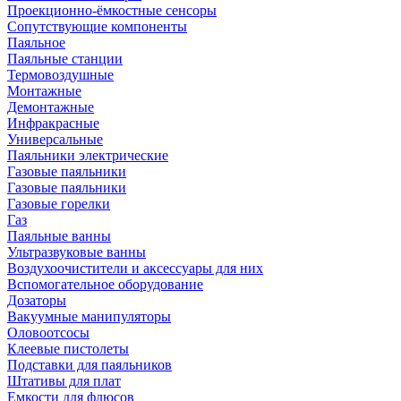
Проекционно-ёмкостные сенсоры
Сопутствующие компоненты
Паяльное
Паяльные станции
Термовоздушные
Монтажные
Демонтажные
Инфракрасные
Универсальные
Паяльники электрические
Газовые паяльники
Газовые паяльники
Газовые горелки
Газ
Паяльные ванны
Ультразвуковые ванны
Воздухоочистители и аксессуары для них
Вспомогательное оборудование
Дозаторы
Вакуумные манипуляторы
Оловоотсосы
Клеевые пистолеты
Подставки для паяльников
Штативы для плат
Емкости для флюсов