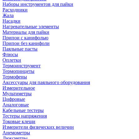
Наборы инструментов для пайки
Расходники
Жала
Насадки
Нагревательные элементы
Материалы для пайки
Припои с канифолью
Припои без канифоли
Паяльные пасты
Флюсы
Оплетки
Термоинструмент
Термопинцеты
Термофены
Аксессуары для паяльного оборудования
Измерительное
Мультиметры
Цифровые
Аналоговые
Кабельные тестеры
Тестеры напряжения
Токовые клещи
Измерители физических величин
Анемометры
Люксметры