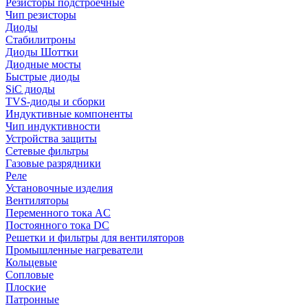
Резисторы подстроечные
Чип резисторы
Диоды
Стабилитроны
Диоды Шоттки
Диодные мосты
Быстрые диоды
SiC диоды
TVS-диоды и сборки
Индуктивные компоненты
Чип индуктивности
Устройства защиты
Сетевые фильтры
Газовые разрядники
Реле
Установочные изделия
Вентиляторы
Переменного тока AC
Постоянного тока DC
Решетки и фильтры для вентиляторов
Промышленные нагреватели
Кольцевые
Сопловые
Плоские
Патронные