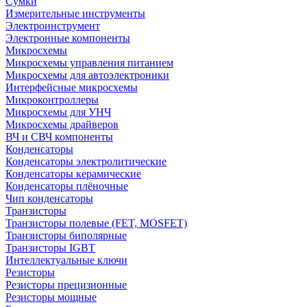
Сумки
Измерительные инструменты
Электроинструмент
Электронные компоненты
Микросхемы
Микросхемы управления питанием
Микросхемы для автоэлектроники
Интерфейсные микросхемы
Микроконтроллеры
Микросхемы для УНЧ
Микросхемы драйверов
ВЧ и СВЧ компоненты
Конденсаторы
Конденсаторы электролитические
Конденсаторы керамические
Конденсаторы плёночные
Чип конденсаторы
Транзисторы
Транзисторы полевые (FET, MOSFET)
Транзисторы биполярные
Транзисторы IGBT
Интеллектуальные ключи
Резисторы
Резисторы прецизионные
Резисторы мощные