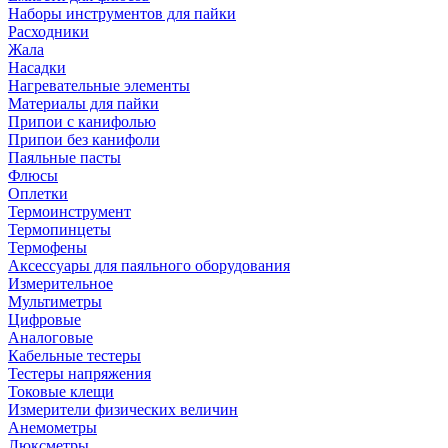
Наборы инструментов для пайки
Расходники
Жала
Насадки
Нагревательные элементы
Материалы для пайки
Припои с канифолью
Припои без канифоли
Паяльные пасты
Флюсы
Оплетки
Термоинструмент
Термопинцеты
Термофены
Аксессуары для паяльного оборудования
Измерительное
Мультиметры
Цифровые
Аналоговые
Кабельные тестеры
Тестеры напряжения
Токовые клещи
Измерители физических величин
Анемометры
Люксметры