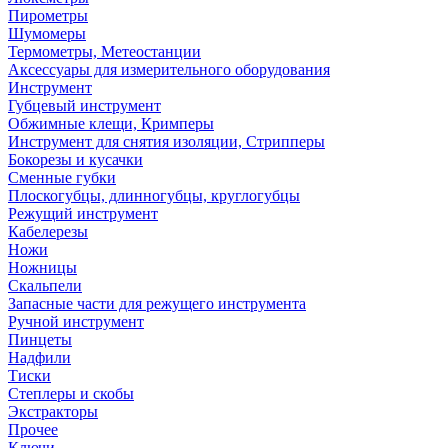
Пирометры
Шумомеры
Термометры, Метеостанции
Аксессуары для измерительного оборудования
Инструмент
Губцевый инструмент
Обжимные клещи, Кримперы
Инструмент для снятия изоляции, Стрипперы
Бокорезы и кусачки
Сменные губки
Плоскогубцы, длинногубцы, круглогубцы
Режущий инструмент
Кабелерезы
Ножи
Ножницы
Скальпели
Запасные части для режущего инструмента
Ручной инструмент
Пинцеты
Надфили
Тиски
Степлеры и скобы
Экстракторы
Прочее
Ключи