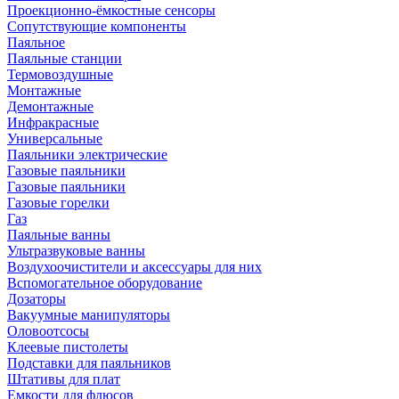
Проекционно-ёмкостные сенсоры
Сопутствующие компоненты
Паяльное
Паяльные станции
Термовоздушные
Монтажные
Демонтажные
Инфракрасные
Универсальные
Паяльники электрические
Газовые паяльники
Газовые паяльники
Газовые горелки
Газ
Паяльные ванны
Ультразвуковые ванны
Воздухоочистители и аксессуары для них
Вспомогательное оборудование
Дозаторы
Вакуумные манипуляторы
Оловоотсосы
Клеевые пистолеты
Подставки для паяльников
Штативы для плат
Емкости для флюсов