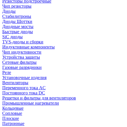
Резисторы подстроечные
Чип резисторы
Диоды
Стабилитроны
Диоды Шоттки
Диодные мосты
Быстрые диоды
SiC диоды
TVS-диоды и сборки
Индуктивные компоненты
Чип индуктивности
Устройства защиты
Сетевые фильтры
Газовые разрядники
Реле
Установочные изделия
Вентиляторы
Переменного тока AC
Постоянного тока DC
Решетки и фильтры для вентиляторов
Промышленные нагреватели
Кольцевые
Сопловые
Плоские
Патронные