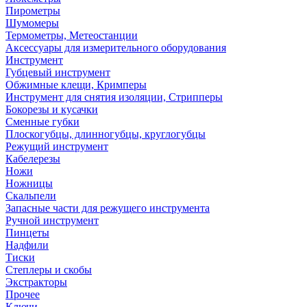
Пирометры
Шумомеры
Термометры, Метеостанции
Аксессуары для измерительного оборудования
Инструмент
Губцевый инструмент
Обжимные клещи, Кримперы
Инструмент для снятия изоляции, Стрипперы
Бокорезы и кусачки
Сменные губки
Плоскогубцы, длинногубцы, круглогубцы
Режущий инструмент
Кабелерезы
Ножи
Ножницы
Скальпели
Запасные части для режущего инструмента
Ручной инструмент
Пинцеты
Надфили
Тиски
Степлеры и скобы
Экстракторы
Прочее
Ключи