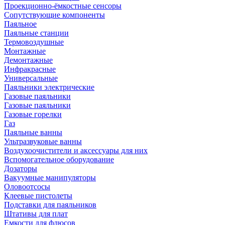
Проекционно-ёмкостные сенсоры
Сопутствующие компоненты
Паяльное
Паяльные станции
Термовоздушные
Монтажные
Демонтажные
Инфракрасные
Универсальные
Паяльники электрические
Газовые паяльники
Газовые паяльники
Газовые горелки
Газ
Паяльные ванны
Ультразвуковые ванны
Воздухоочистители и аксессуары для них
Вспомогательное оборудование
Дозаторы
Вакуумные манипуляторы
Оловоотсосы
Клеевые пистолеты
Подставки для паяльников
Штативы для плат
Емкости для флюсов