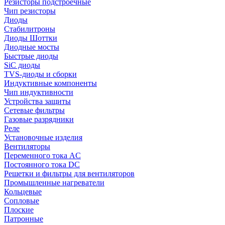
Резисторы подстроечные
Чип резисторы
Диоды
Стабилитроны
Диоды Шоттки
Диодные мосты
Быстрые диоды
SiC диоды
TVS-диоды и сборки
Индуктивные компоненты
Чип индуктивности
Устройства защиты
Сетевые фильтры
Газовые разрядники
Реле
Установочные изделия
Вентиляторы
Переменного тока AC
Постоянного тока DC
Решетки и фильтры для вентиляторов
Промышленные нагреватели
Кольцевые
Сопловые
Плоские
Патронные