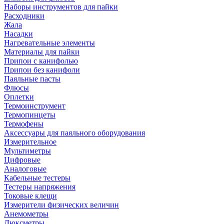
Наборы инструментов для пайки
Расходники
Жала
Насадки
Нагревательные элементы
Материалы для пайки
Припои с канифолью
Припои без канифоли
Паяльные пасты
Флюсы
Оплетки
Термоинструмент
Термопинцеты
Термофены
Аксессуары для паяльного оборудования
Измерительное
Мультиметры
Цифровые
Аналоговые
Кабельные тестеры
Тестеры напряжения
Токовые клещи
Измерители физических величин
Анемометры
Люксметры