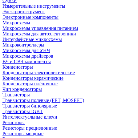
Сумки
Измерительные инструменты
Электроинструмент
Электронные компоненты
Микросхемы
Микросхемы управления питанием
Микросхемы для автоэлектроники
Интерфейсные микросхемы
Микроконтроллеры
Микросхемы для УНЧ
Микросхемы драйверов
ВЧ и СВЧ компоненты
Конденсаторы
Конденсаторы электролитические
Конденсаторы керамические
Конденсаторы плёночные
Чип конденсаторы
Транзисторы
Транзисторы полевые (FET, MOSFET)
Транзисторы биполярные
Транзисторы IGBT
Интеллектуальные ключи
Резисторы
Резисторы прецизионные
Резисторы мощные