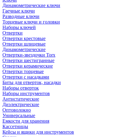
Динамометрические ключи
Гаечные ключи
Разводные ключи
Торцевые ключи и головки
Наборы ключей
Отвертки
Отвертки крестовые
Отвертки шлицевые
Динамометрические
Отвертки-звездочки Torx
Отвертки шестигранные
Отвертки керамические
Отвертки торцевые
Отвертки с насадками
Биты для отверток, насадки
Наборы отверток
Наборы инструментов
Антистатические
Диэлектрические
Оптоволокно
Универсальные
Емкости для хранения
Кассетницы
Кейсы и ящики для инструментов