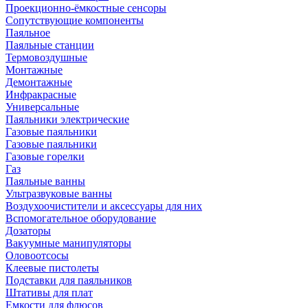
Проекционно-ёмкостные сенсоры
Сопутствующие компоненты
Паяльное
Паяльные станции
Термовоздушные
Монтажные
Демонтажные
Инфракрасные
Универсальные
Паяльники электрические
Газовые паяльники
Газовые паяльники
Газовые горелки
Газ
Паяльные ванны
Ультразвуковые ванны
Воздухоочистители и аксессуары для них
Вспомогательное оборудование
Дозаторы
Вакуумные манипуляторы
Оловоотсосы
Клеевые пистолеты
Подставки для паяльников
Штативы для плат
Емкости для флюсов