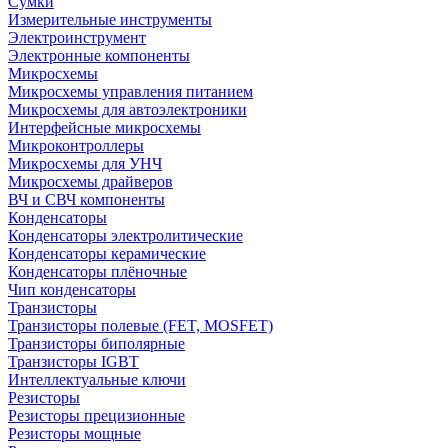
Сумки
Измерительные инструменты
Электроинструмент
Электронные компоненты
Микросхемы
Микросхемы управления питанием
Микросхемы для автоэлектроники
Интерфейсные микросхемы
Микроконтроллеры
Микросхемы для УНЧ
Микросхемы драйверов
ВЧ и СВЧ компоненты
Конденсаторы
Конденсаторы электролитические
Конденсаторы керамические
Конденсаторы плёночные
Чип конденсаторы
Транзисторы
Транзисторы полевые (FET, MOSFET)
Транзисторы биполярные
Транзисторы IGBT
Интеллектуальные ключи
Резисторы
Резисторы прецизионные
Резисторы мощные