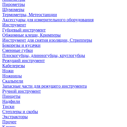
Пирометры
Шумомеры
Термометры, Метеостанции
Аксессуары для измерительного оборудования
Инструмент
Губцевый инструмент
Обжимные клещи, Кримперы
Инструмент для снятия изоляции, Стрипперы
Бокорезы и кусачки
Сменные губки
Плоскогубцы, длинногубцы, круглогубцы
Режущий инструмент
Кабелерезы
Ножи
Ножницы
Скальпели
Запасные части для режущего инструмента
Ручной инструмент
Пинцеты
Надфили
Тиски
Степлеры и скобы
Экстракторы
Прочее
Ключи