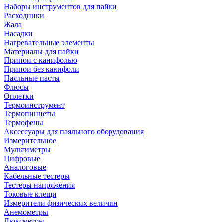
Наборы инструментов для пайки
Расходники
Жала
Насадки
Нагревательные элементы
Материалы для пайки
Припои с канифолью
Припои без канифоли
Паяльные пасты
Флюсы
Оплетки
Термоинструмент
Термопинцеты
Термофены
Аксессуары для паяльного оборудования
Измерительное
Мультиметры
Цифровые
Аналоговые
Кабельные тестеры
Тестеры напряжения
Токовые клещи
Измерители физических величин
Анемометры
Люксметры