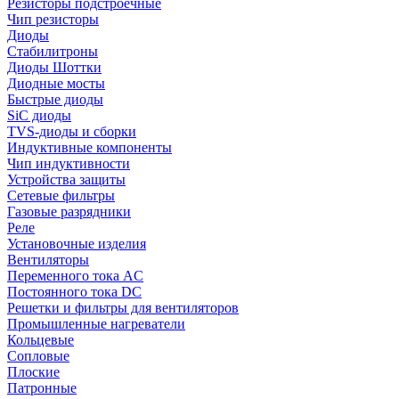
Резисторы подстроечные
Чип резисторы
Диоды
Стабилитроны
Диоды Шоттки
Диодные мосты
Быстрые диоды
SiC диоды
TVS-диоды и сборки
Индуктивные компоненты
Чип индуктивности
Устройства защиты
Сетевые фильтры
Газовые разрядники
Реле
Установочные изделия
Вентиляторы
Переменного тока AC
Постоянного тока DC
Решетки и фильтры для вентиляторов
Промышленные нагреватели
Кольцевые
Сопловые
Плоские
Патронные