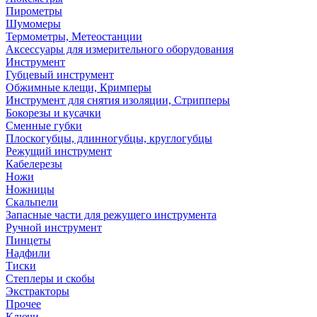
Пирометры
Шумомеры
Термометры, Метеостанции
Аксессуары для измерительного оборудования
Инструмент
Губцевый инструмент
Обжимные клещи, Кримперы
Инструмент для снятия изоляции, Стрипперы
Бокорезы и кусачки
Сменные губки
Плоскогубцы, длинногубцы, круглогубцы
Режущий инструмент
Кабелерезы
Ножи
Ножницы
Скальпели
Запасные части для режущего инструмента
Ручной инструмент
Пинцеты
Надфили
Тиски
Степлеры и скобы
Экстракторы
Прочее
Ключи