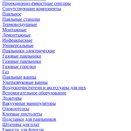
Проекционно-ёмкостные сенсоры
Сопутствующие компоненты
Паяльное
Паяльные станции
Термовоздушные
Монтажные
Демонтажные
Инфракрасные
Универсальные
Паяльники электрические
Газовые паяльники
Газовые паяльники
Газовые горелки
Газ
Паяльные ванны
Ультразвуковые ванны
Воздухоочистители и аксессуары для них
Вспомогательное оборудование
Дозаторы
Вакуумные манипуляторы
Оловоотсосы
Клеевые пистолеты
Подставки для паяльников
Штативы для плат
Емкости для флюсов