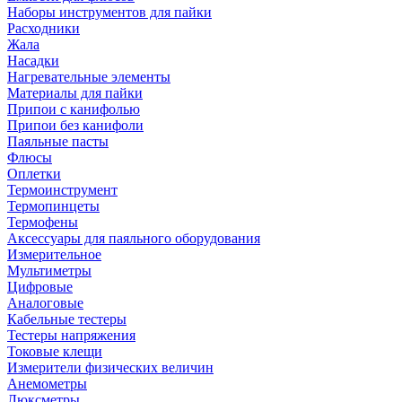
Наборы инструментов для пайки
Расходники
Жала
Насадки
Нагревательные элементы
Материалы для пайки
Припои с канифолью
Припои без канифоли
Паяльные пасты
Флюсы
Оплетки
Термоинструмент
Термопинцеты
Термофены
Аксессуары для паяльного оборудования
Измерительное
Мультиметры
Цифровые
Аналоговые
Кабельные тестеры
Тестеры напряжения
Токовые клещи
Измерители физических величин
Анемометры
Люксметры