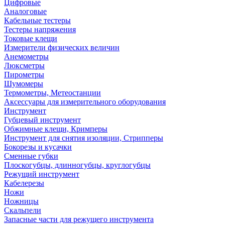
Цифровые
Аналоговые
Кабельные тестеры
Тестеры напряжения
Токовые клещи
Измерители физических величин
Анемометры
Люксметры
Пирометры
Шумомеры
Термометры, Метеостанции
Аксессуары для измерительного оборудования
Инструмент
Губцевый инструмент
Обжимные клещи, Кримперы
Инструмент для снятия изоляции, Стрипперы
Бокорезы и кусачки
Сменные губки
Плоскогубцы, длинногубцы, круглогубцы
Режущий инструмент
Кабелерезы
Ножи
Ножницы
Скальпели
Запасные части для режущего инструмента