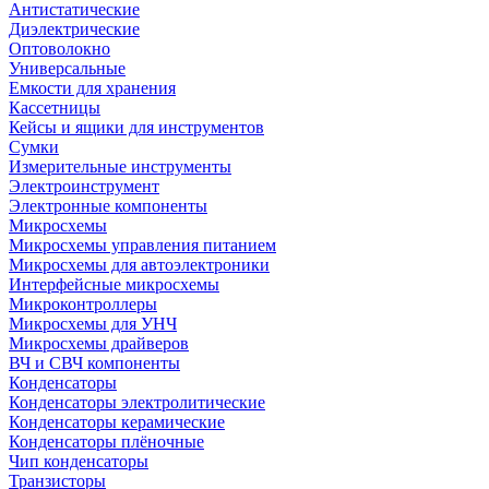
Антистатические
Диэлектрические
Оптоволокно
Универсальные
Емкости для хранения
Кассетницы
Кейсы и ящики для инструментов
Сумки
Измерительные инструменты
Электроинструмент
Электронные компоненты
Микросхемы
Микросхемы управления питанием
Микросхемы для автоэлектроники
Интерфейсные микросхемы
Микроконтроллеры
Микросхемы для УНЧ
Микросхемы драйверов
ВЧ и СВЧ компоненты
Конденсаторы
Конденсаторы электролитические
Конденсаторы керамические
Конденсаторы плёночные
Чип конденсаторы
Транзисторы