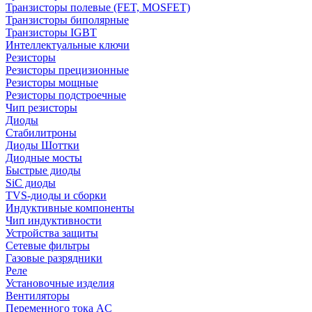
Транзисторы полевые (FET, MOSFET)
Транзисторы биполярные
Транзисторы IGBT
Интеллектуальные ключи
Резисторы
Резисторы прецизионные
Резисторы мощные
Резисторы подстроечные
Чип резисторы
Диоды
Стабилитроны
Диоды Шоттки
Диодные мосты
Быстрые диоды
SiC диоды
TVS-диоды и сборки
Индуктивные компоненты
Чип индуктивности
Устройства защиты
Сетевые фильтры
Газовые разрядники
Реле
Установочные изделия
Вентиляторы
Переменного тока AC