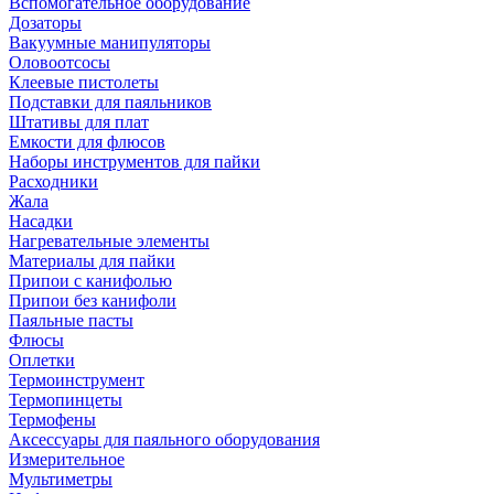
Вспомогательное оборудование
Дозаторы
Вакуумные манипуляторы
Оловоотсосы
Клеевые пистолеты
Подставки для паяльников
Штативы для плат
Емкости для флюсов
Наборы инструментов для пайки
Расходники
Жала
Насадки
Нагревательные элементы
Материалы для пайки
Припои с канифолью
Припои без канифоли
Паяльные пасты
Флюсы
Оплетки
Термоинструмент
Термопинцеты
Термофены
Аксессуары для паяльного оборудования
Измерительное
Мультиметры