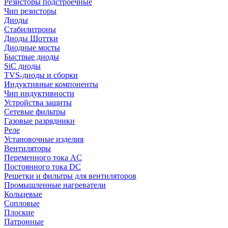
Резисторы подстроечные
Чип резисторы
Диоды
Стабилитроны
Диоды Шоттки
Диодные мосты
Быстрые диоды
SiC диоды
TVS-диоды и сборки
Индуктивные компоненты
Чип индуктивности
Устройства защиты
Сетевые фильтры
Газовые разрядники
Реле
Установочные изделия
Вентиляторы
Переменного тока AC
Постоянного тока DC
Решетки и фильтры для вентиляторов
Промышленные нагреватели
Кольцевые
Сопловые
Плоские
Патронные