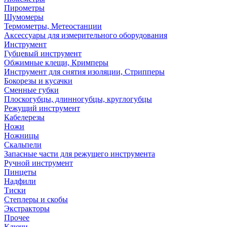
Пирометры
Шумомеры
Термометры, Метеостанции
Аксессуары для измерительного оборудования
Инструмент
Губцевый инструмент
Обжимные клещи, Кримперы
Инструмент для снятия изоляции, Стрипперы
Бокорезы и кусачки
Сменные губки
Плоскогубцы, длинногубцы, круглогубцы
Режущий инструмент
Кабелерезы
Ножи
Ножницы
Скальпели
Запасные части для режущего инструмента
Ручной инструмент
Пинцеты
Надфили
Тиски
Степлеры и скобы
Экстракторы
Прочее
Ключи