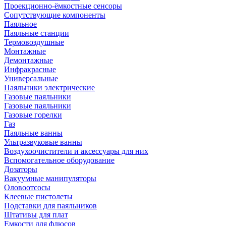
Проекционно-ёмкостные сенсоры
Сопутствующие компоненты
Паяльное
Паяльные станции
Термовоздушные
Монтажные
Демонтажные
Инфракрасные
Универсальные
Паяльники электрические
Газовые паяльники
Газовые паяльники
Газовые горелки
Газ
Паяльные ванны
Ультразвуковые ванны
Воздухоочистители и аксессуары для них
Вспомогательное оборудование
Дозаторы
Вакуумные манипуляторы
Оловоотсосы
Клеевые пистолеты
Подставки для паяльников
Штативы для плат
Емкости для флюсов