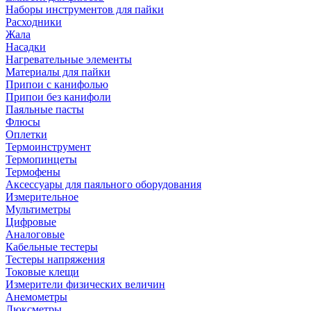
Наборы инструментов для пайки
Расходники
Жала
Насадки
Нагревательные элементы
Материалы для пайки
Припои с канифолью
Припои без канифоли
Паяльные пасты
Флюсы
Оплетки
Термоинструмент
Термопинцеты
Термофены
Аксессуары для паяльного оборудования
Измерительное
Мультиметры
Цифровые
Аналоговые
Кабельные тестеры
Тестеры напряжения
Токовые клещи
Измерители физических величин
Анемометры
Люксметры