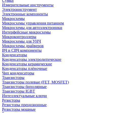
Сумки
Измерительные инструменты
Электроинструмент
Электронные компоненты
Микросхемы
Микросхемы управления питанием
Микросхемы для автоэлектроники
Интерфейсные микросхемы
Микроконтроллеры
Микросхемы для УНЧ
Микросхемы драйверов
ВЧ и СВЧ компоненты
Конденсаторы
Конденсаторы электролитические
Конденсаторы керамические
Конденсаторы плёночные
Чип конденсаторы
Транзисторы
Транзисторы полевые (FET, MOSFET)
Транзисторы биполярные
Транзисторы IGBT
Интеллектуальные ключи
Резисторы
Резисторы прецизионные
Резисторы мощные