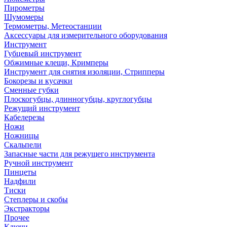
Пирометры
Шумомеры
Термометры, Метеостанции
Аксессуары для измерительного оборудования
Инструмент
Губцевый инструмент
Обжимные клещи, Кримперы
Инструмент для снятия изоляции, Стрипперы
Бокорезы и кусачки
Сменные губки
Плоскогубцы, длинногубцы, круглогубцы
Режущий инструмент
Кабелерезы
Ножи
Ножницы
Скальпели
Запасные части для режущего инструмента
Ручной инструмент
Пинцеты
Надфили
Тиски
Степлеры и скобы
Экстракторы
Прочее
Ключи