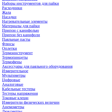
Наборы инструментов для пайки
Расходники
Жала
Насадки
Нагревательные элементы
Материалы для пайки
Припои с канифолью
Припои без канифоли
Паяльные пасты
Флюсы
Оплетки
Термоинструмент
Термопинцеты
Термофены
Аксессуары для паяльного оборудования
Измерительное
Мультиметры
Цифровые
Аналоговые
Кабельные тестеры
Тестеры напряжения
Токовые клещи
Измерители физических величин
Анемометры
Люксметры