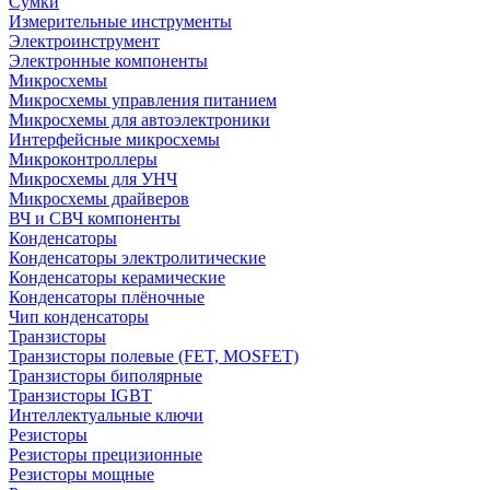
Сумки
Измерительные инструменты
Электроинструмент
Электронные компоненты
Микросхемы
Микросхемы управления питанием
Микросхемы для автоэлектроники
Интерфейсные микросхемы
Микроконтроллеры
Микросхемы для УНЧ
Микросхемы драйверов
ВЧ и СВЧ компоненты
Конденсаторы
Конденсаторы электролитические
Конденсаторы керамические
Конденсаторы плёночные
Чип конденсаторы
Транзисторы
Транзисторы полевые (FET, MOSFET)
Транзисторы биполярные
Транзисторы IGBT
Интеллектуальные ключи
Резисторы
Резисторы прецизионные
Резисторы мощные