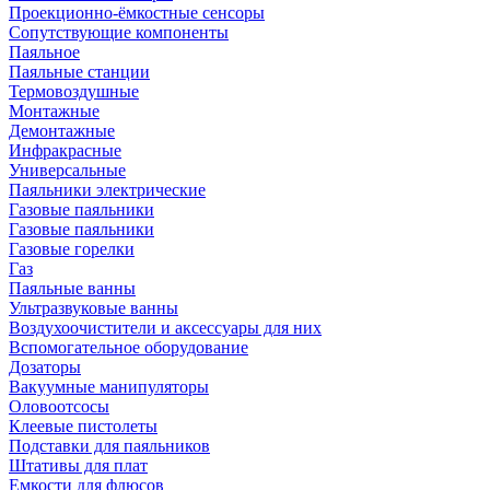
Проекционно-ёмкостные сенсоры
Сопутствующие компоненты
Паяльное
Паяльные станции
Термовоздушные
Монтажные
Демонтажные
Инфракрасные
Универсальные
Паяльники электрические
Газовые паяльники
Газовые паяльники
Газовые горелки
Газ
Паяльные ванны
Ультразвуковые ванны
Воздухоочистители и аксессуары для них
Вспомогательное оборудование
Дозаторы
Вакуумные манипуляторы
Оловоотсосы
Клеевые пистолеты
Подставки для паяльников
Штативы для плат
Емкости для флюсов