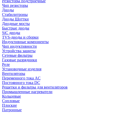
Резисторы подстроечные
Чип резисторы
Диоды
Стабилитроны
Диоды Шоттки
Диодные мосты
Быстрые диоды
SiC диоды
TVS-диоды и сборки
Индуктивные компоненты
Чип индуктивности
Устройства защиты
Сетевые фильтры
Газовые разрядники
Реле
Установочные изделия
Вентиляторы
Переменного тока AC
Постоянного тока DC
Решетки и фильтры для вентиляторов
Промышленные нагреватели
Кольцевые
Сопловые
Плоские
Патронные