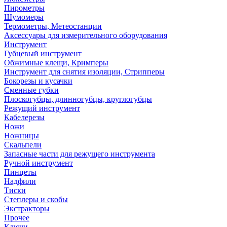
Пирометры
Шумомеры
Термометры, Метеостанции
Аксессуары для измерительного оборудования
Инструмент
Губцевый инструмент
Обжимные клещи, Кримперы
Инструмент для снятия изоляции, Стрипперы
Бокорезы и кусачки
Сменные губки
Плоскогубцы, длинногубцы, круглогубцы
Режущий инструмент
Кабелерезы
Ножи
Ножницы
Скальпели
Запасные части для режущего инструмента
Ручной инструмент
Пинцеты
Надфили
Тиски
Степлеры и скобы
Экстракторы
Прочее
Ключи