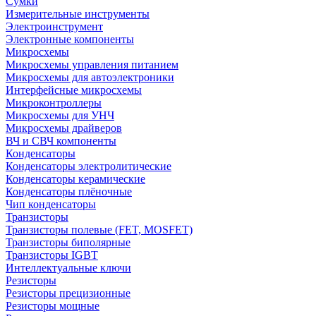
Сумки
Измерительные инструменты
Электроинструмент
Электронные компоненты
Микросхемы
Микросхемы управления питанием
Микросхемы для автоэлектроники
Интерфейсные микросхемы
Микроконтроллеры
Микросхемы для УНЧ
Микросхемы драйверов
ВЧ и СВЧ компоненты
Конденсаторы
Конденсаторы электролитические
Конденсаторы керамические
Конденсаторы плёночные
Чип конденсаторы
Транзисторы
Транзисторы полевые (FET, MOSFET)
Транзисторы биполярные
Транзисторы IGBT
Интеллектуальные ключи
Резисторы
Резисторы прецизионные
Резисторы мощные