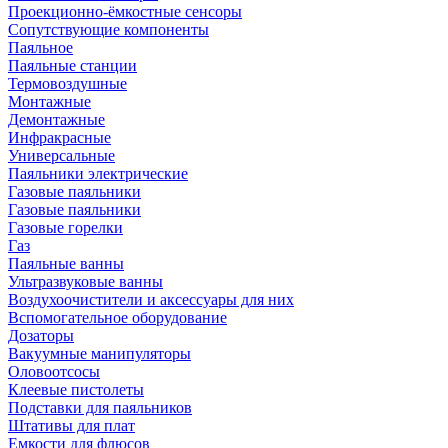
Проекционно-ёмкостные сенсоры
Сопутствующие компоненты
Паяльное
Паяльные станции
Термовоздушные
Монтажные
Демонтажные
Инфракрасные
Универсальные
Паяльники электрические
Газовые паяльники
Газовые паяльники
Газовые горелки
Газ
Паяльные ванны
Ультразвуковые ванны
Воздухоочистители и аксессуары для них
Вспомогательное оборудование
Дозаторы
Вакуумные манипуляторы
Оловоотсосы
Клеевые пистолеты
Подставки для паяльников
Штативы для плат
Емкости для флюсов