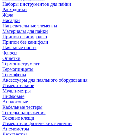
Наборы инструментов для пайки
Расходники
Жала
Насадки
Нагревательные элементы
Материалы для пайки
Припои с канифолью
Припои без канифоли
Паяльные пасты
Флюсы
Оплетки
Термоинструмент
Термопинцеты
Термофены
Аксессуары для паяльного оборудования
Измерительное
Мультиметры
Цифровые
Аналоговые
Кабельные тестеры
Тестеры напряжения
Токовые клещи
Измерители физических величин
Анемометры
Люксметры