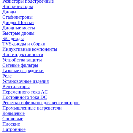
Резисторы подстроечные
Чип резисторы
Диоды
Стабилитроны
Диоды Шоттки
Диодные мосты
Быстрые диоды
SiC диоды
TVS-диоды и сборки
Индуктивные компоненты
Чип индуктивности
Устройства защиты
Сетевые фильтры
Газовые разрядники
Реле
Установочные изделия
Вентиляторы
Переменного тока AC
Постоянного тока DC
Решетки и фильтры для вентиляторов
Промышленные нагреватели
Кольцевые
Сопловые
Плоские
Патронные