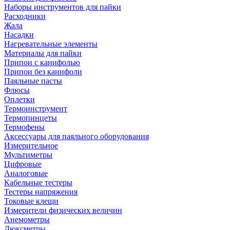
Наборы инструментов для пайки
Расходники
Жала
Насадки
Нагревательные элементы
Материалы для пайки
Припои с канифолью
Припои без канифоли
Паяльные пасты
Флюсы
Оплетки
Термоинструмент
Термопинцеты
Термофены
Аксессуары для паяльного оборудования
Измерительное
Мультиметры
Цифровые
Аналоговые
Кабельные тестеры
Тестеры напряжения
Токовые клещи
Измерители физических величин
Анемометры
Люксметры