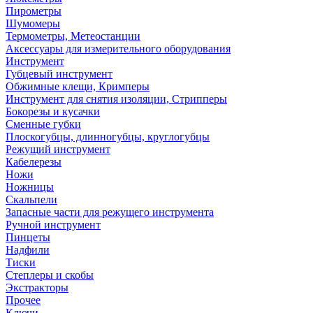
Пирометры
Шумомеры
Термометры, Метеостанции
Аксессуары для измерительного оборудования
Инструмент
Губцевый инструмент
Обжимные клещи, Кримперы
Инструмент для снятия изоляции, Стрипперы
Бокорезы и кусачки
Сменные губки
Плоскогубцы, длинногубцы, круглогубцы
Режущий инструмент
Кабелерезы
Ножи
Ножницы
Скальпели
Запасные части для режущего инструмента
Ручной инструмент
Пинцеты
Надфили
Тиски
Степлеры и скобы
Экстракторы
Прочее
Ключи