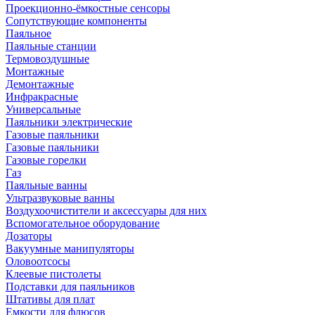
Проекционно-ёмкостные сенсоры
Сопутствующие компоненты
Паяльное
Паяльные станции
Термовоздушные
Монтажные
Демонтажные
Инфракрасные
Универсальные
Паяльники электрические
Газовые паяльники
Газовые паяльники
Газовые горелки
Газ
Паяльные ванны
Ультразвуковые ванны
Воздухоочистители и аксессуары для них
Вспомогательное оборудование
Дозаторы
Вакуумные манипуляторы
Оловоотсосы
Клеевые пистолеты
Подставки для паяльников
Штативы для плат
Емкости для флюсов