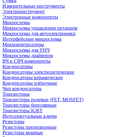
Сумки
Измерительные инструменты
Электроинструмент
Электронные компоненты
Микросхемы
Микросхемы управления питанием
Микросхемы для автоэлектроники
Интерфейсные микросхемы
Микроконтроллеры
Микросхемы для УНЧ
Микросхемы драйверов
ВЧ и СВЧ компоненты
Конденсаторы
Конденсаторы электролитические
Конденсаторы керамические
Конденсаторы плёночные
Чип конденсаторы
Транзисторы
Транзисторы полевые (FET, MOSFET)
Транзисторы биполярные
Транзисторы IGBT
Интеллектуальные ключи
Резисторы
Резисторы прецизионные
Резисторы мощные