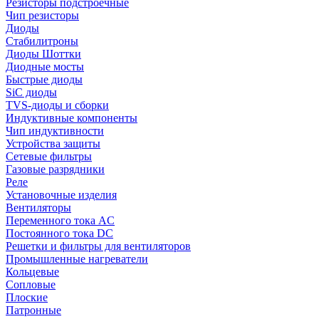
Резисторы подстроечные
Чип резисторы
Диоды
Стабилитроны
Диоды Шоттки
Диодные мосты
Быстрые диоды
SiC диоды
TVS-диоды и сборки
Индуктивные компоненты
Чип индуктивности
Устройства защиты
Сетевые фильтры
Газовые разрядники
Реле
Установочные изделия
Вентиляторы
Переменного тока AC
Постоянного тока DC
Решетки и фильтры для вентиляторов
Промышленные нагреватели
Кольцевые
Сопловые
Плоские
Патронные