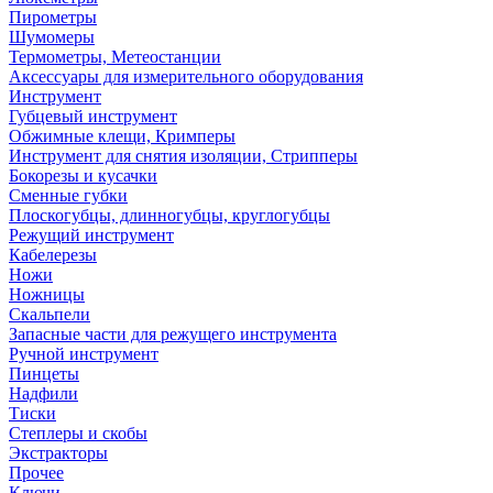
Пирометры
Шумомеры
Термометры, Метеостанции
Аксессуары для измерительного оборудования
Инструмент
Губцевый инструмент
Обжимные клещи, Кримперы
Инструмент для снятия изоляции, Стрипперы
Бокорезы и кусачки
Сменные губки
Плоскогубцы, длинногубцы, круглогубцы
Режущий инструмент
Кабелерезы
Ножи
Ножницы
Скальпели
Запасные части для режущего инструмента
Ручной инструмент
Пинцеты
Надфили
Тиски
Степлеры и скобы
Экстракторы
Прочее
Ключи