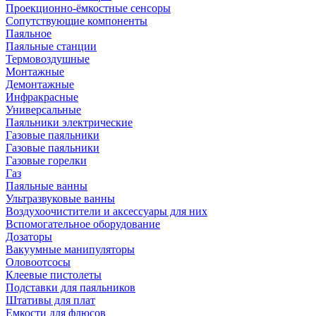
Проекционно-ёмкостные сенсоры
Сопутствующие компоненты
Паяльное
Паяльные станции
Термовоздушные
Монтажные
Демонтажные
Инфракрасные
Универсальные
Паяльники электрические
Газовые паяльники
Газовые паяльники
Газовые горелки
Газ
Паяльные ванны
Ультразвуковые ванны
Воздухоочистители и аксессуары для них
Вспомогательное оборудование
Дозаторы
Вакуумные манипуляторы
Оловоотсосы
Клеевые пистолеты
Подставки для паяльников
Штативы для плат
Емкости для флюсов