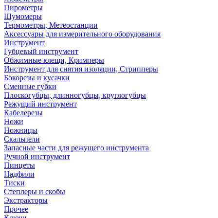
Пирометры
Шумомеры
Термометры, Метеостанции
Аксессуары для измерительного оборудования
Инструмент
Губцевый инструмент
Обжимные клещи, Кримперы
Инструмент для снятия изоляции, Стрипперы
Бокорезы и кусачки
Сменные губки
Плоскогубцы, длинногубцы, круглогубцы
Режущий инструмент
Кабелерезы
Ножи
Ножницы
Скальпели
Запасные части для режущего инструмента
Ручной инструмент
Пинцеты
Надфили
Тиски
Степлеры и скобы
Экстракторы
Прочее
Ключи