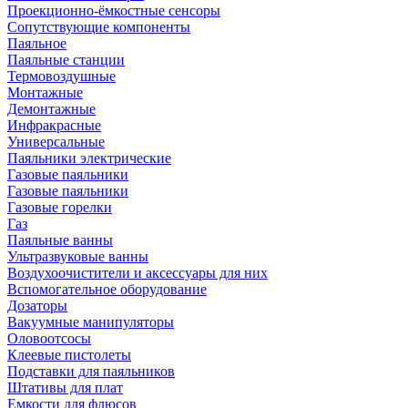
Проекционно-ёмкостные сенсоры
Сопутствующие компоненты
Паяльное
Паяльные станции
Термовоздушные
Монтажные
Демонтажные
Инфракрасные
Универсальные
Паяльники электрические
Газовые паяльники
Газовые паяльники
Газовые горелки
Газ
Паяльные ванны
Ультразвуковые ванны
Воздухоочистители и аксессуары для них
Вспомогательное оборудование
Дозаторы
Вакуумные манипуляторы
Оловоотсосы
Клеевые пистолеты
Подставки для паяльников
Штативы для плат
Емкости для флюсов