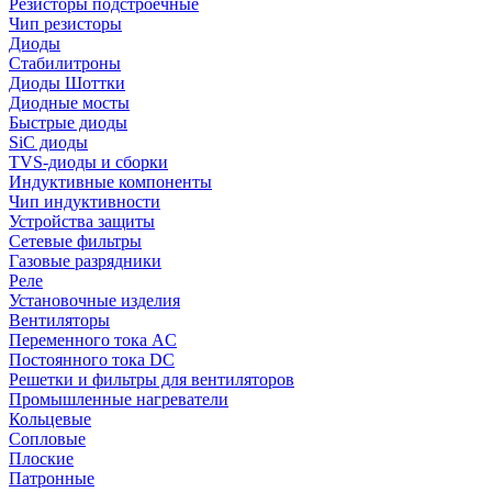
Резисторы подстроечные
Чип резисторы
Диоды
Стабилитроны
Диоды Шоттки
Диодные мосты
Быстрые диоды
SiC диоды
TVS-диоды и сборки
Индуктивные компоненты
Чип индуктивности
Устройства защиты
Сетевые фильтры
Газовые разрядники
Реле
Установочные изделия
Вентиляторы
Переменного тока AC
Постоянного тока DC
Решетки и фильтры для вентиляторов
Промышленные нагреватели
Кольцевые
Сопловые
Плоские
Патронные