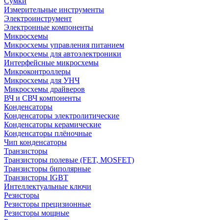
Сумки
Измерительные инструменты
Электроинструмент
Электронные компоненты
Микросхемы
Микросхемы управления питанием
Микросхемы для автоэлектроники
Интерфейсные микросхемы
Микроконтроллеры
Микросхемы для УНЧ
Микросхемы драйверов
ВЧ и СВЧ компоненты
Конденсаторы
Конденсаторы электролитические
Конденсаторы керамические
Конденсаторы плёночные
Чип конденсаторы
Транзисторы
Транзисторы полевые (FET, MOSFET)
Транзисторы биполярные
Транзисторы IGBT
Интеллектуальные ключи
Резисторы
Резисторы прецизионные
Резисторы мощные