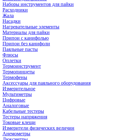
Наборы инструментов для пайки
Расходники
Жала
Насадки
Нагревательные элементы
Материалы для пайки
Припои с канифолью
Припои без канифоли
Паяльные пасты
Флюсы
Оплетки
Термоинструмент
Термопинцеты
Термофены
Аксессуары для паяльного оборудования
Измерительное
Мультиметры
Цифровые
Аналоговые
Кабельные тестеры
Тестеры напряжения
Токовые клещи
Измерители физических величин
Анемометры
Люксметры