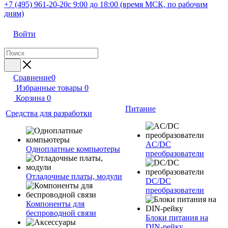
+7 (495) 961-20-20
с 9:00 до 18:00 (время МСК, по рабочим
дням)
Войти
Сравнение
0
Избранные товары
0
Корзина
0
Питание
Средства для разработки
AC/DC
Одноплатные компьютеры
преобразователи
Отладочные платы, модули
DC/DC
преобразователи
Компоненты для
беспроводной связи
Блоки питания на
DIN-рейку