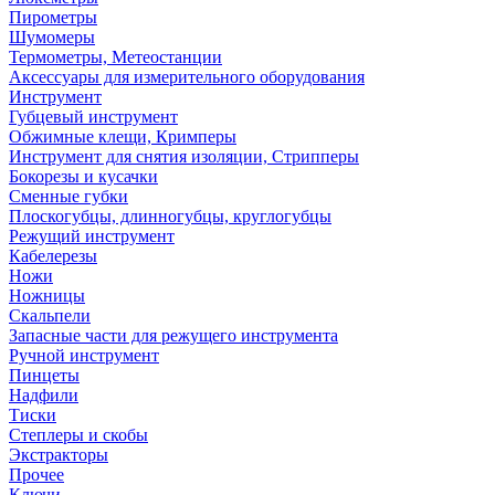
Пирометры
Шумомеры
Термометры, Метеостанции
Аксессуары для измерительного оборудования
Инструмент
Губцевый инструмент
Обжимные клещи, Кримперы
Инструмент для снятия изоляции, Стрипперы
Бокорезы и кусачки
Сменные губки
Плоскогубцы, длинногубцы, круглогубцы
Режущий инструмент
Кабелерезы
Ножи
Ножницы
Скальпели
Запасные части для режущего инструмента
Ручной инструмент
Пинцеты
Надфили
Тиски
Степлеры и скобы
Экстракторы
Прочее
Ключи