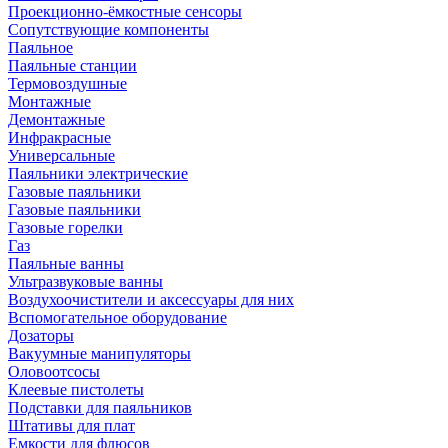
Проекционно-ёмкостные сенсоры
Сопутствующие компоненты
Паяльное
Паяльные станции
Термовоздушные
Монтажные
Демонтажные
Инфракрасные
Универсальные
Паяльники электрические
Газовые паяльники
Газовые паяльники
Газовые горелки
Газ
Паяльные ванны
Ультразвуковые ванны
Воздухоочистители и аксессуары для них
Вспомогательное оборудование
Дозаторы
Вакуумные манипуляторы
Оловоотсосы
Клеевые пистолеты
Подставки для паяльников
Штативы для плат
Емкости для флюсов