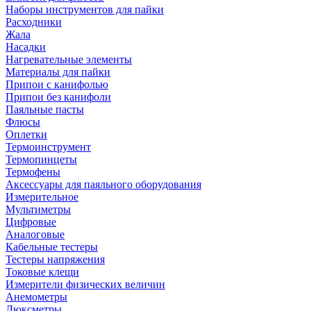
Наборы инструментов для пайки
Расходники
Жала
Насадки
Нагревательные элементы
Материалы для пайки
Припои с канифолью
Припои без канифоли
Паяльные пасты
Флюсы
Оплетки
Термоинструмент
Термопинцеты
Термофены
Аксессуары для паяльного оборудования
Измерительное
Мультиметры
Цифровые
Аналоговые
Кабельные тестеры
Тестеры напряжения
Токовые клещи
Измерители физических величин
Анемометры
Люксметры