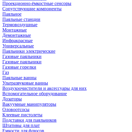
Проекционно-ёмкостные сенсоры
Сопутствующие компоненты
Паяльное
Паяльные станции
Термовоздушные
Монтажные
Демонтажные
Инфракрасные
Универсальные
Паяльники электрические
Газовые паяльники
Газовые паяльники
Газовые горелки
Газ
Паяльные ванны
Ультразвуковые ванны
Воздухоочистители и аксессуары для них
Вспомогательное оборудование
Дозаторы
Вакуумные манипуляторы
Оловоотсосы
Клеевые пистолеты
Подставки для паяльников
Штативы для плат
Емкости для флюсов