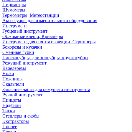
Пирометры
Шумомеры
Термометры, Метеостанции
Аксессуары для измерительного оборудования
Инструмент
Губцевый инструмент
Обжимные клещи, Кримперы
Инструмент для снятия изоляции, Стрипперы
Бокорезы и кусачки
Сменные губки
Плоскогубцы, длинногубцы, круглогубцы
Режущий инструмент
Кабелерезы
Ножи
Ножницы
Скальпели
Запасные части для режущего инструмента
Ручной инструмент
Пинцеты
Надфили
Тиски
Степлеры и скобы
Экстракторы
Прочее
Ключи