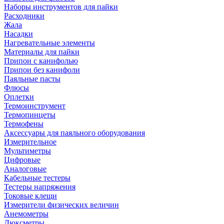
Наборы инструментов для пайки
Расходники
Жала
Насадки
Нагревательные элементы
Материалы для пайки
Припои с канифолью
Припои без канифоли
Паяльные пасты
Флюсы
Оплетки
Термоинструмент
Термопинцеты
Термофены
Аксессуары для паяльного оборудования
Измерительное
Мультиметры
Цифровые
Аналоговые
Кабельные тестеры
Тестеры напряжения
Токовые клещи
Измерители физических величин
Анемометры
Люксметры