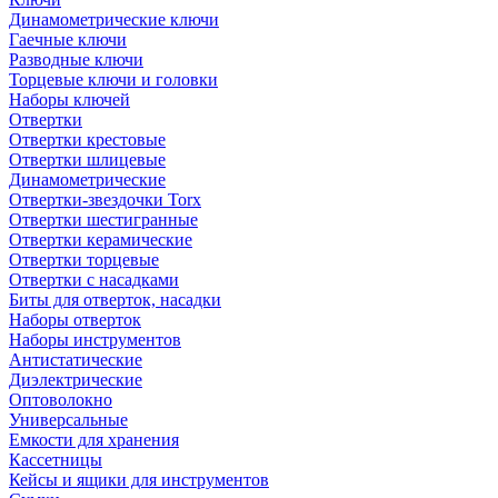
Динамометрические ключи
Гаечные ключи
Разводные ключи
Торцевые ключи и головки
Наборы ключей
Отвертки
Отвертки крестовые
Отвертки шлицевые
Динамометрические
Отвертки-звездочки Torx
Отвертки шестигранные
Отвертки керамические
Отвертки торцевые
Отвертки с насадками
Биты для отверток, насадки
Наборы отверток
Наборы инструментов
Антистатические
Диэлектрические
Оптоволокно
Универсальные
Емкости для хранения
Кассетницы
Кейсы и ящики для инструментов