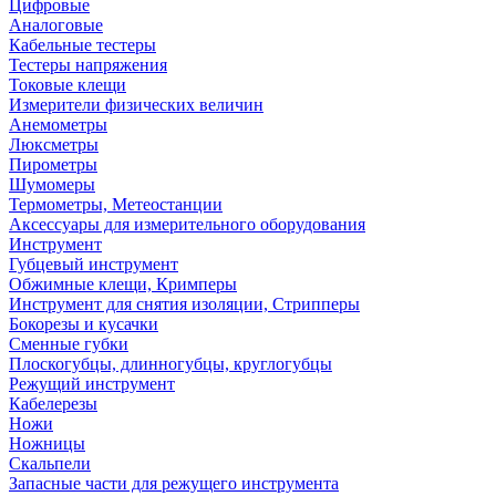
Цифровые
Аналоговые
Кабельные тестеры
Тестеры напряжения
Токовые клещи
Измерители физических величин
Анемометры
Люксметры
Пирометры
Шумомеры
Термометры, Метеостанции
Аксессуары для измерительного оборудования
Инструмент
Губцевый инструмент
Обжимные клещи, Кримперы
Инструмент для снятия изоляции, Стрипперы
Бокорезы и кусачки
Сменные губки
Плоскогубцы, длинногубцы, круглогубцы
Режущий инструмент
Кабелерезы
Ножи
Ножницы
Скальпели
Запасные части для режущего инструмента