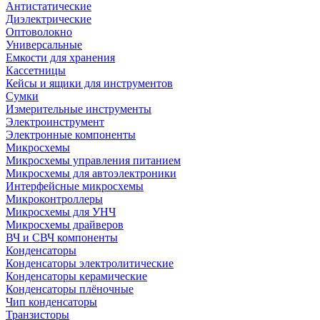
Антистатические
Диэлектрические
Оптоволокно
Универсальные
Емкости для хранения
Кассетницы
Кейсы и ящики для инструментов
Сумки
Измерительные инструменты
Электроинструмент
Электронные компоненты
Микросхемы
Микросхемы управления питанием
Микросхемы для автоэлектроники
Интерфейсные микросхемы
Микроконтроллеры
Микросхемы для УНЧ
Микросхемы драйверов
ВЧ и СВЧ компоненты
Конденсаторы
Конденсаторы электролитические
Конденсаторы керамические
Конденсаторы плёночные
Чип конденсаторы
Транзисторы