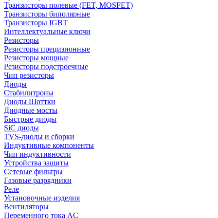
Транзисторы полевые (FET, MOSFET)
Транзисторы биполярные
Транзисторы IGBT
Интеллектуальные ключи
Резисторы
Резисторы прецизионные
Резисторы мощные
Резисторы подстроечные
Чип резисторы
Диоды
Стабилитроны
Диоды Шоттки
Диодные мосты
Быстрые диоды
SiC диоды
TVS-диоды и сборки
Индуктивные компоненты
Чип индуктивности
Устройства защиты
Сетевые фильтры
Газовые разрядники
Реле
Установочные изделия
Вентиляторы
Переменного тока AC