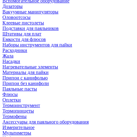
Вспомогательное оборудование
Дозаторы
Вакуумные манипуляторы
Оловоотсосы
Клеевые пистолеты
Подставки для паяльников
Штативы для плат
Емкости для флюсов
Наборы инструментов для пайки
Расходники
Жала
Насадки
Нагревательные элементы
Материалы для пайки
Припои с канифолью
Припои без канифоли
Паяльные пасты
Флюсы
Оплетки
Термоинструмент
Термопинцеты
Термофены
Аксессуары для паяльного оборудования
Измерительное
Мультиметры