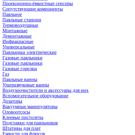
Проекционно-ёмкостные сенсоры
Сопутствующие компоненты
Паяльное
Паяльные станции
Термовоздушные
Монтажные
Демонтажные
Инфракрасные
Универсальные
Паяльники электрические
Газовые паяльники
Газовые паяльники
Газовые горелки
Газ
Паяльные ванны
Ультразвуковые ванны
Воздухоочистители и аксессуары для них
Вспомогательное оборудование
Дозаторы
Вакуумные манипуляторы
Оловоотсосы
Клеевые пистолеты
Подставки для паяльников
Штативы для плат
Емкости для флюсов