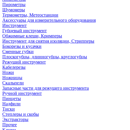
Пирометры
Шумомеры
Термометры, Метеостанции
Аксессуары для измерительного оборудования
Инструмент
Губцевый инструмент
Обжимные клещи, Кримперы
Инструмент для снятия изоляции, Стрипперы
Бокорезы и кусачки
Сменные губки
Плоскогубцы, длинногубцы, круглогубцы
Режущий инструмент
Кабелерезы
Ножи
Ножницы
Скальпели
Запасные части для режущего инструмента
Ручной инструмент
Пинцеты
Надфили
Тиски
Степлеры и скобы
Экстракторы
Прочее
Ключи