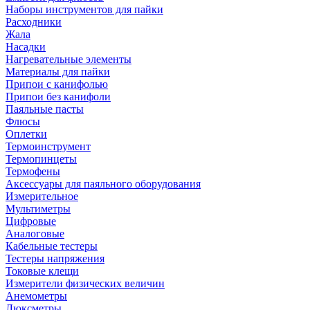
Наборы инструментов для пайки
Расходники
Жала
Насадки
Нагревательные элементы
Материалы для пайки
Припои с канифолью
Припои без канифоли
Паяльные пасты
Флюсы
Оплетки
Термоинструмент
Термопинцеты
Термофены
Аксессуары для паяльного оборудования
Измерительное
Мультиметры
Цифровые
Аналоговые
Кабельные тестеры
Тестеры напряжения
Токовые клещи
Измерители физических величин
Анемометры
Люксметры