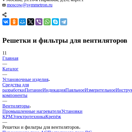
moscow@symmetron.ru
Решетки и фильтры для вентиляторов
11
Главная
—
Каталог
—
Установочные изделия
Средства для
разработки
Питание
Индикация
Паяльное
Измерительное
Инстру
компоненты
—
Вентиляторы
Промышленные нагреватели
Установки
КРМ
Электротехника
Крепёж
—
Решетки и фильтры для вентиляторов