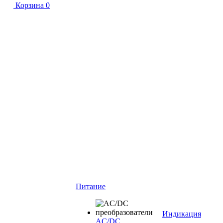
Корзина
0
Питание
Индикация
AC/DC