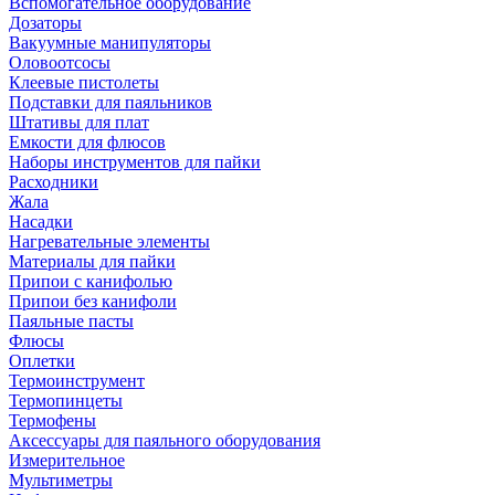
Вспомогательное оборудование
Дозаторы
Вакуумные манипуляторы
Оловоотсосы
Клеевые пистолеты
Подставки для паяльников
Штативы для плат
Емкости для флюсов
Наборы инструментов для пайки
Расходники
Жала
Насадки
Нагревательные элементы
Материалы для пайки
Припои с канифолью
Припои без канифоли
Паяльные пасты
Флюсы
Оплетки
Термоинструмент
Термопинцеты
Термофены
Аксессуары для паяльного оборудования
Измерительное
Мультиметры