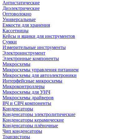
Антистатические
Диэлектрические
Оптоволокно
Универсальные
Емкости для хранения
Кассетницы
Кейсы и ящики для инструментов
Сумки
Измерительные инструменты
Электроинструмент
Электронные компоненты
Микросхемы
Микросхемы управления питанием
Микросхемы для автоэлектроники
Интерфейсные микросхемы
Микроконтроллеры
Микросхемы для УНЧ
Микросхемы драйверов
ВЧ и СВЧ компоненты
Конденсаторы
Конденсаторы электролитические
Конденсаторы керамические
Конденсаторы плёночные
Чип конденсаторы
Транзисторы