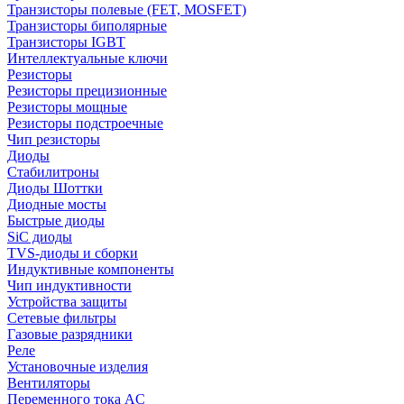
Транзисторы полевые (FET, MOSFET)
Транзисторы биполярные
Транзисторы IGBT
Интеллектуальные ключи
Резисторы
Резисторы прецизионные
Резисторы мощные
Резисторы подстроечные
Чип резисторы
Диоды
Стабилитроны
Диоды Шоттки
Диодные мосты
Быстрые диоды
SiC диоды
TVS-диоды и сборки
Индуктивные компоненты
Чип индуктивности
Устройства защиты
Сетевые фильтры
Газовые разрядники
Реле
Установочные изделия
Вентиляторы
Переменного тока AC