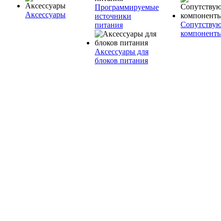
Программируемые
Аксессуары
источники
Сопутству
питания
компонент
Аксессуары для
блоков питания