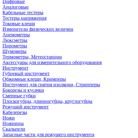
Цифровые
Аналоговые
Кабельные тестеры
Тестеры напряжения
Токовые клещи
Измерители физических величин
Анемометры
Люксметры
Пирометры
Шумомеры
Термометры, Метеостанции
Аксессуары для измерительного оборудования
Инструмент
Губцевый инструмент
Обжимные клещи, Кримперы
Инструмент для снятия изоляции, Стрипперы
Бокорезы и кусачки
Сменные губки
Плоскогубцы, длинногубцы, круглогубцы
Режущий инструмент
Кабелерезы
Ножи
Ножницы
Скальпели
Запасные части для режущего инструмента