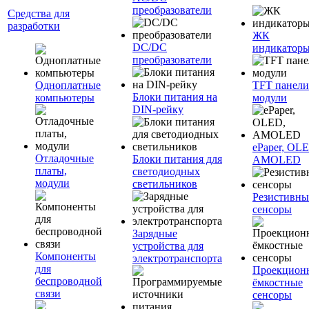
преобразователи
Средства для
разработки
ЖК
DC/DC
индикатор
преобразователи
Одноплатные
TFT панели
Блоки питания на
компьютеры
модули
DIN-рейку
ePaper, OL
Отладочные
Блоки питания для
AMOLED
платы,
светодиодных
модули
светильников
Резистивны
сенсоры
Зарядные
устройства для
Компоненты
электротранспорта
для
Проекцион
беспроводной
ёмкостные
связи
сенсоры