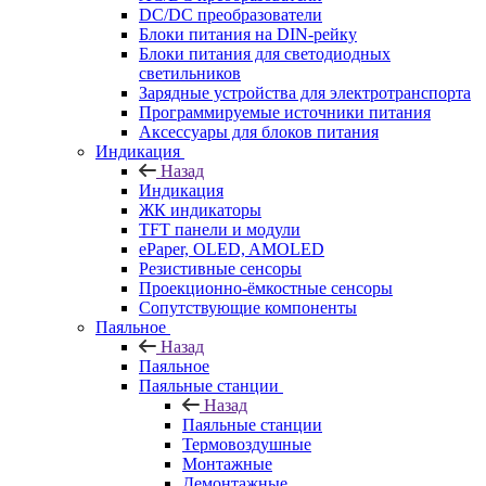
DC/DC преобразователи
Блоки питания на DIN-рейку
Блоки питания для светодиодных
светильников
Зарядные устройства для электротранспорта
Программируемые источники питания
Аксессуары для блоков питания
Индикация
Назад
Индикация
ЖК индикаторы
TFT панели и модули
ePaper, OLED, AMOLED
Резистивные сенсоры
Проекционно-ёмкостные сенсоры
Сопутствующие компоненты
Паяльное
Назад
Паяльное
Паяльные станции
Назад
Паяльные станции
Термовоздушные
Монтажные
Демонтажные