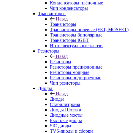
Конденсаторы плёночные
Чип конденсаторы
Транзисторы
Назад
Транзисторы
Транзисторы полевые (FET, MOSFET)
Транзисторы биполярные
Транзисторы IGBT
Интеллектуальные ключи
Резисторы
Назад
Резисторы
Резисторы прецизионные
Резисторы мощные
Резисторы подстроечные
Чип резисторы
Диоды
Назад
Диоды
Стабилитроны
Диоды Шоттки
Диодные мосты
Быстрые диоды
SiC диоды
TVS-диоды и сборки