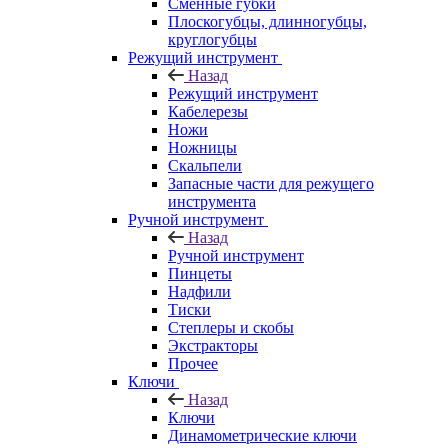
Сменные губки
Плоскогубцы, длинногубцы,
круглогубцы
Режущий инструмент
Назад
Режущий инструмент
Кабелерезы
Ножи
Ножницы
Скальпели
Запасные части для режущего
инструмента
Ручной инструмент
Назад
Ручной инструмент
Пинцеты
Надфили
Тиски
Степлеры и скобы
Экстракторы
Прочее
Ключи
Назад
Ключи
Динамометрические ключи