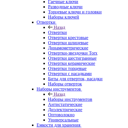
Гаечные ключи
Разводные ключи
Торцевые ключи и головки
Наборы ключей
Отвертки
Назад
Отвертки
Отвертки крестовые
Отвертки шлицевые
Динамометрические
Отвертки-звездочки Torx
Отвертки шестигранные
Отвертки керамические
Отвертки торцевые
Отвертки с насадками
Биты для отверток, насадки
Наборы отверток
Наборы инструментов
Назад
Наборы инструментов
Антистатические
Диэлектрические
Оптоволокно
Универсальные
Емкости для хранения