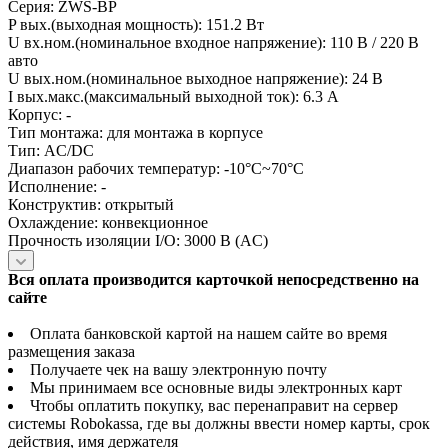
Серия: ZWS-BP
P вых.(выходная мощность): 151.2 Вт
U вх.ном.(номинальное входное напряжение): 110 В / 220 В
авто
U вых.ном.(номинальное выходное напряжение): 24 В
I вых.макс.(максимальный выходной ток): 6.3 А
Корпус: -
Тип монтажа: для монтажа в корпусе
Тип: AC/DC
Диапазон рабочих температур: -10°C~70°C
Исполнение: -
Конструктив: открытый
Охлаждение: конвекционное
Прочность изоляции I/O: 3000 В (AC)
Вся оплата производится карточкой непосредственно на
сайте
Оплата банковской картой на нашем сайте во время
размещения заказа
Получаете чек на вашу электронную почту
Мы принимаем все основные виды электронных карт
Чтобы оплатить покупку, вас перенаправит на сервер
системы Robokassa, где вы должны ввести номер карты, срок
действия, имя держателя