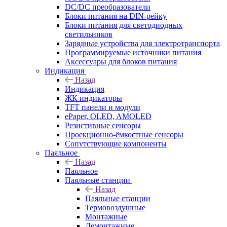
DC/DC преобразователи
Блоки питания на DIN-рейку
Блоки питания для светодиодных
светильников
Зарядные устройства для электротранспорта
Программируемые источники питания
Аксессуары для блоков питания
Индикация
Назад
Индикация
ЖК индикаторы
TFT панели и модули
ePaper, OLED, AMOLED
Резистивные сенсоры
Проекционно-ёмкостные сенсоры
Сопутствующие компоненты
Паяльное
Назад
Паяльное
Паяльные станции
Назад
Паяльные станции
Термовоздушные
Монтажные
Демонтажные