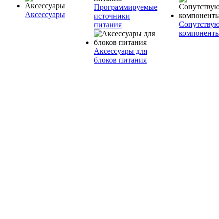
Программируемые
Аксессуары
источники
Сопутству
питания
компонент
Аксессуары для
блоков питания