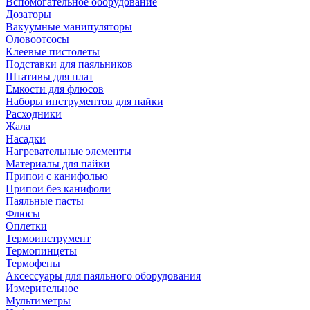
Вспомогательное оборудование
Дозаторы
Вакуумные манипуляторы
Оловоотсосы
Клеевые пистолеты
Подставки для паяльников
Штативы для плат
Емкости для флюсов
Наборы инструментов для пайки
Расходники
Жала
Насадки
Нагревательные элементы
Материалы для пайки
Припои с канифолью
Припои без канифоли
Паяльные пасты
Флюсы
Оплетки
Термоинструмент
Термопинцеты
Термофены
Аксессуары для паяльного оборудования
Измерительное
Мультиметры