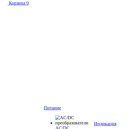
Корзина
0
Питание
Индикация
AC/DC