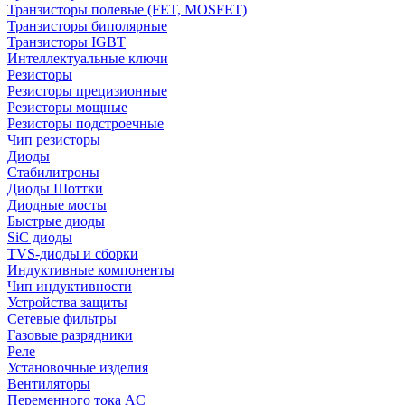
Транзисторы полевые (FET, MOSFET)
Транзисторы биполярные
Транзисторы IGBT
Интеллектуальные ключи
Резисторы
Резисторы прецизионные
Резисторы мощные
Резисторы подстроечные
Чип резисторы
Диоды
Стабилитроны
Диоды Шоттки
Диодные мосты
Быстрые диоды
SiC диоды
TVS-диоды и сборки
Индуктивные компоненты
Чип индуктивности
Устройства защиты
Сетевые фильтры
Газовые разрядники
Реле
Установочные изделия
Вентиляторы
Переменного тока AC