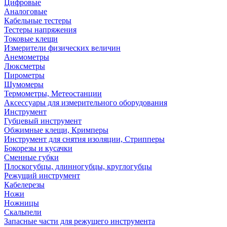
Цифровые
Аналоговые
Кабельные тестеры
Тестеры напряжения
Токовые клещи
Измерители физических величин
Анемометры
Люксметры
Пирометры
Шумомеры
Термометры, Метеостанции
Аксессуары для измерительного оборудования
Инструмент
Губцевый инструмент
Обжимные клещи, Кримперы
Инструмент для снятия изоляции, Стрипперы
Бокорезы и кусачки
Сменные губки
Плоскогубцы, длинногубцы, круглогубцы
Режущий инструмент
Кабелерезы
Ножи
Ножницы
Скальпели
Запасные части для режущего инструмента