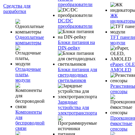
преобразователи
Средства для
разработки
ЖК
DC/DC
индикатор
преобразователи
Одноплатные
TFT панели
Блоки питания на
компьютеры
модули
DIN-рейку
ePaper, OL
Отладочные
Блоки питания для
AMOLED
платы,
светодиодных
модули
светильников
Резистивны
сенсоры
Зарядные
устройства для
Компоненты
электротранспорта
для
Проекцион
беспроводной
ёмкостные
связи
сенсоры