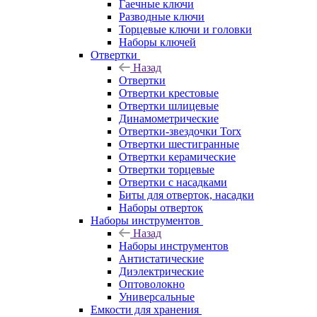
Гаечные ключи
Разводные ключи
Торцевые ключи и головки
Наборы ключей
Отвертки
Назад
Отвертки
Отвертки крестовые
Отвертки шлицевые
Динамометрические
Отвертки-звездочки Torx
Отвертки шестигранные
Отвертки керамические
Отвертки торцевые
Отвертки с насадками
Биты для отверток, насадки
Наборы отверток
Наборы инструментов
Назад
Наборы инструментов
Антистатические
Диэлектрические
Оптоволокно
Универсальные
Емкости для хранения