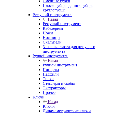
Сменные губки
Плоскогубцы, длинногубцы,
круглогубцы
Режущий инструмент
Назад
Режущий инструмент
Кабелерезы
Ножи
Ножницы
Скальпели
Запасные части для режущего
инструмента
Ручной инструмент
Назад
Ручной инструмент
Пинцеты
Надфили
Тиски
Степлеры и скобы
Экстракторы
Прочее
Ключи
Назад
Ключи
Динамометрические ключи