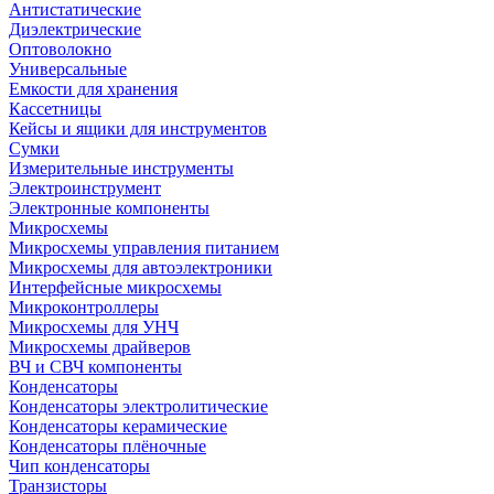
Антистатические
Диэлектрические
Оптоволокно
Универсальные
Емкости для хранения
Кассетницы
Кейсы и ящики для инструментов
Сумки
Измерительные инструменты
Электроинструмент
Электронные компоненты
Микросхемы
Микросхемы управления питанием
Микросхемы для автоэлектроники
Интерфейсные микросхемы
Микроконтроллеры
Микросхемы для УНЧ
Микросхемы драйверов
ВЧ и СВЧ компоненты
Конденсаторы
Конденсаторы электролитические
Конденсаторы керамические
Конденсаторы плёночные
Чип конденсаторы
Транзисторы