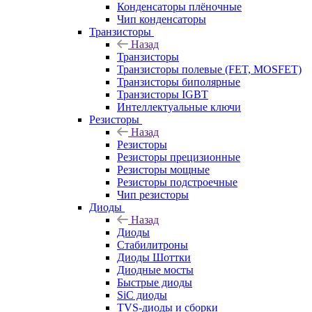
Конденсаторы плёночные
Чип конденсаторы
Транзисторы
Назад
Транзисторы
Транзисторы полевые (FET, MOSFET)
Транзисторы биполярные
Транзисторы IGBT
Интеллектуальные ключи
Резисторы
Назад
Резисторы
Резисторы прецизионные
Резисторы мощные
Резисторы подстроечные
Чип резисторы
Диоды
Назад
Диоды
Стабилитроны
Диоды Шоттки
Диодные мосты
Быстрые диоды
SiC диоды
TVS-диоды и сборки