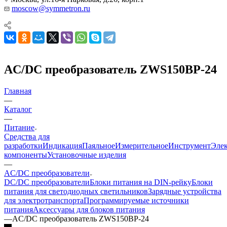
moscow@symmetron.ru
AC/DC преобразователь ZWS150BP-24
Главная
—
Каталог
—
Питание
Средства для
разработки
Индикация
Паяльное
Измерительное
Инструмент
Эле
компоненты
Установочные изделия
—
AC/DC преобразователи
DC/DC преобразователи
Блоки питания на DIN-рейку
Блоки
питания для светодиодных светильников
Зарядные устройства
для электротранспорта
Программируемые источники
питания
Аксессуары для блоков питания
—
AC/DC преобразователь ZWS150BP-24