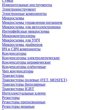
Сумки
Измерительные инструменты
Электроинструмент
Электронные компоненты
Микросхемы
Микросхемы управления питанием
Микросхемы для автоэлектроники
Интерфейсные микросхемы
Микроконтроллеры
Микросхемы для УНЧ
Микросхемы драйверов
ВЧ и СВЧ компоненты
Конденсаторы
Конденсаторы электролитические
Конденсаторы керамические
Конденсаторы плёночные
Чип конденсаторы
Транзисторы
Транзисторы полевые (FET, MOSFET)
Транзисторы биполярные
Транзисторы IGBT
Интеллектуальные ключи
Резисторы
Резисторы прецизионные
Резисторы мощные