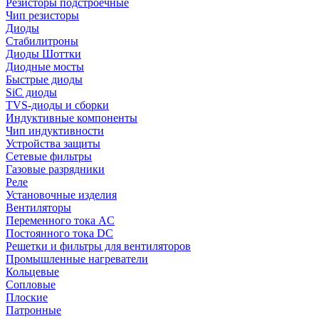
Резисторы подстроечные
Чип резисторы
Диоды
Стабилитроны
Диоды Шоттки
Диодные мосты
Быстрые диоды
SiC диоды
TVS-диоды и сборки
Индуктивные компоненты
Чип индуктивности
Устройства защиты
Сетевые фильтры
Газовые разрядники
Реле
Установочные изделия
Вентиляторы
Переменного тока AC
Постоянного тока DC
Решетки и фильтры для вентиляторов
Промышленные нагреватели
Кольцевые
Сопловые
Плоские
Патронные