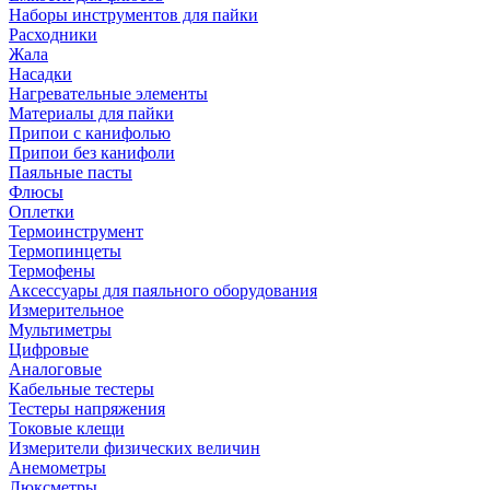
Наборы инструментов для пайки
Расходники
Жала
Насадки
Нагревательные элементы
Материалы для пайки
Припои с канифолью
Припои без канифоли
Паяльные пасты
Флюсы
Оплетки
Термоинструмент
Термопинцеты
Термофены
Аксессуары для паяльного оборудования
Измерительное
Мультиметры
Цифровые
Аналоговые
Кабельные тестеры
Тестеры напряжения
Токовые клещи
Измерители физических величин
Анемометры
Люксметры