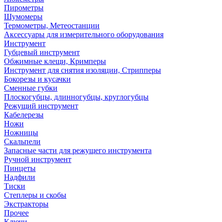
Пирометры
Шумомеры
Термометры, Метеостанции
Аксессуары для измерительного оборудования
Инструмент
Губцевый инструмент
Обжимные клещи, Кримперы
Инструмент для снятия изоляции, Стрипперы
Бокорезы и кусачки
Сменные губки
Плоскогубцы, длинногубцы, круглогубцы
Режущий инструмент
Кабелерезы
Ножи
Ножницы
Скальпели
Запасные части для режущего инструмента
Ручной инструмент
Пинцеты
Надфили
Тиски
Степлеры и скобы
Экстракторы
Прочее
Ключи