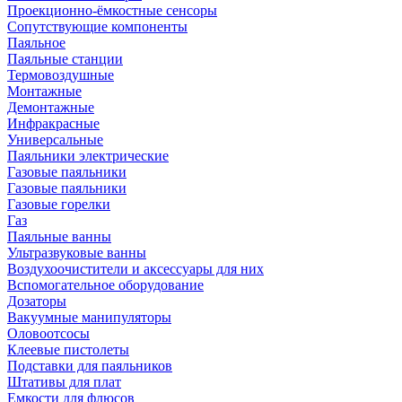
Проекционно-ёмкостные сенсоры
Сопутствующие компоненты
Паяльное
Паяльные станции
Термовоздушные
Монтажные
Демонтажные
Инфракрасные
Универсальные
Паяльники электрические
Газовые паяльники
Газовые паяльники
Газовые горелки
Газ
Паяльные ванны
Ультразвуковые ванны
Воздухоочистители и аксессуары для них
Вспомогательное оборудование
Дозаторы
Вакуумные манипуляторы
Оловоотсосы
Клеевые пистолеты
Подставки для паяльников
Штативы для плат
Емкости для флюсов