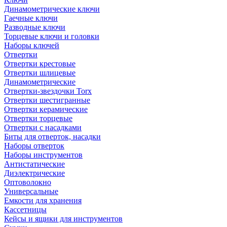
Динамометрические ключи
Гаечные ключи
Разводные ключи
Торцевые ключи и головки
Наборы ключей
Отвертки
Отвертки крестовые
Отвертки шлицевые
Динамометрические
Отвертки-звездочки Torx
Отвертки шестигранные
Отвертки керамические
Отвертки торцевые
Отвертки с насадками
Биты для отверток, насадки
Наборы отверток
Наборы инструментов
Антистатические
Диэлектрические
Оптоволокно
Универсальные
Емкости для хранения
Кассетницы
Кейсы и ящики для инструментов