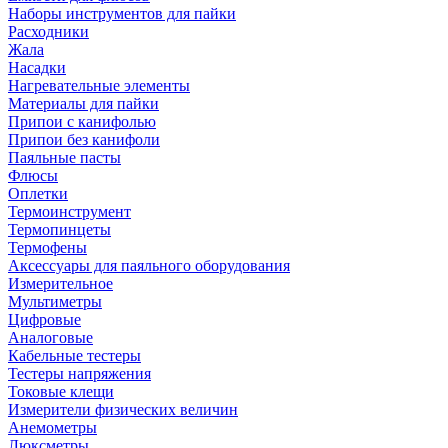
Наборы инструментов для пайки
Расходники
Жала
Насадки
Нагревательные элементы
Материалы для пайки
Припои с канифолью
Припои без канифоли
Паяльные пасты
Флюсы
Оплетки
Термоинструмент
Термопинцеты
Термофены
Аксессуары для паяльного оборудования
Измерительное
Мультиметры
Цифровые
Аналоговые
Кабельные тестеры
Тестеры напряжения
Токовые клещи
Измерители физических величин
Анемометры
Люксметры