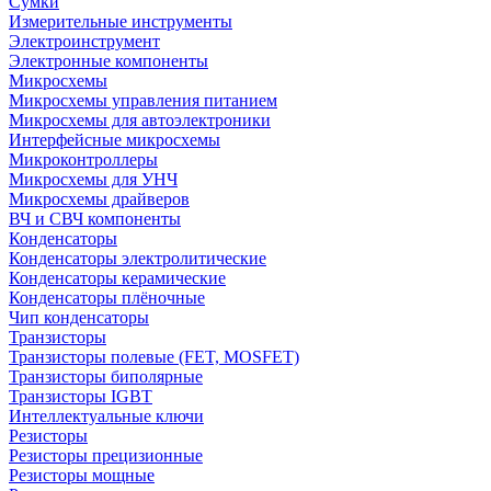
Сумки
Измерительные инструменты
Электроинструмент
Электронные компоненты
Микросхемы
Микросхемы управления питанием
Микросхемы для автоэлектроники
Интерфейсные микросхемы
Микроконтроллеры
Микросхемы для УНЧ
Микросхемы драйверов
ВЧ и СВЧ компоненты
Конденсаторы
Конденсаторы электролитические
Конденсаторы керамические
Конденсаторы плёночные
Чип конденсаторы
Транзисторы
Транзисторы полевые (FET, MOSFET)
Транзисторы биполярные
Транзисторы IGBT
Интеллектуальные ключи
Резисторы
Резисторы прецизионные
Резисторы мощные