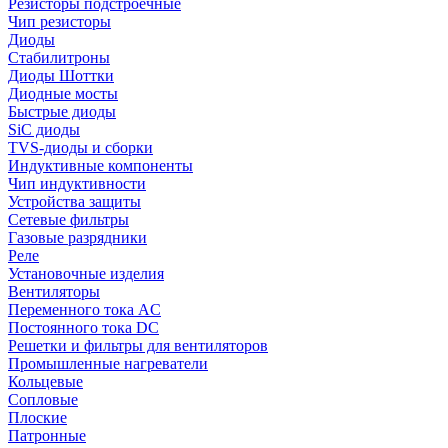
Резисторы подстроечные
Чип резисторы
Диоды
Стабилитроны
Диоды Шоттки
Диодные мосты
Быстрые диоды
SiC диоды
TVS-диоды и сборки
Индуктивные компоненты
Чип индуктивности
Устройства защиты
Сетевые фильтры
Газовые разрядники
Реле
Установочные изделия
Вентиляторы
Переменного тока AC
Постоянного тока DC
Решетки и фильтры для вентиляторов
Промышленные нагреватели
Кольцевые
Сопловые
Плоские
Патронные