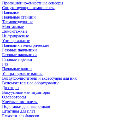
Проекционно-ёмкостные сенсоры
Сопутствующие компоненты
Паяльное
Паяльные станции
Термовоздушные
Монтажные
Демонтажные
Инфракрасные
Универсальные
Паяльники электрические
Газовые паяльники
Газовые паяльники
Газовые горелки
Газ
Паяльные ванны
Ультразвуковые ванны
Воздухоочистители и аксессуары для них
Вспомогательное оборудование
Дозаторы
Вакуумные манипуляторы
Оловоотсосы
Клеевые пистолеты
Подставки для паяльников
Штативы для плат
Емкости для флюсов