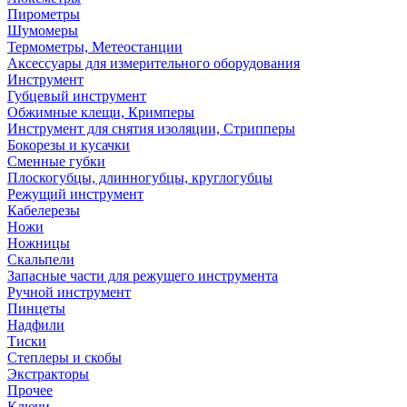
Пирометры
Шумомеры
Термометры, Метеостанции
Аксессуары для измерительного оборудования
Инструмент
Губцевый инструмент
Обжимные клещи, Кримперы
Инструмент для снятия изоляции, Стрипперы
Бокорезы и кусачки
Сменные губки
Плоскогубцы, длинногубцы, круглогубцы
Режущий инструмент
Кабелерезы
Ножи
Ножницы
Скальпели
Запасные части для режущего инструмента
Ручной инструмент
Пинцеты
Надфили
Тиски
Степлеры и скобы
Экстракторы
Прочее
Ключи