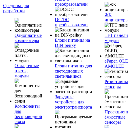
преобразователи
Средства для
разработки
ЖК
DC/DC
индикатор
преобразователи
Одноплатные
TFT панели
Блоки питания на
компьютеры
модули
DIN-рейку
ePaper, OL
Отладочные
Блоки питания для
AMOLED
платы,
светодиодных
модули
светильников
Резистивны
сенсоры
Зарядные
устройства для
Компоненты
электротранспорта
для
Проекцион
беспроводной
ёмкостные
связи
сенсоры