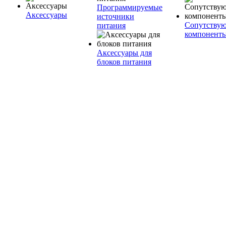
Программируемые
Аксессуары
источники
Сопутству
питания
компонент
Аксессуары для
блоков питания