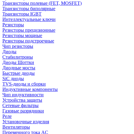
Транзисторы полевые (FET, MOSFET)
Транзисторы биполярные
Транзисторы IGBT
Интеллектуальные ключи
Резисторы
Резисторы прецизионные
Резисторы мощные
Резисторы подстроечные
Чип резисторы
Диоды
Стабилитроны
Диоды Шоттки
Диодные мосты
Быстрые диоды
SiC диоды
TVS-диоды и сборки
Индуктивные компоненты
Чип индуктивности
Устройства защиты
Сетевые фильтры
Газовые разрядники
Реле
Установочные изделия
Вентиляторы
Переменного тока AC