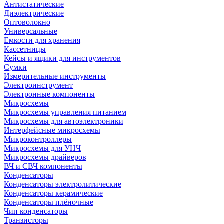
Антистатические
Диэлектрические
Оптоволокно
Универсальные
Емкости для хранения
Кассетницы
Кейсы и ящики для инструментов
Сумки
Измерительные инструменты
Электроинструмент
Электронные компоненты
Микросхемы
Микросхемы управления питанием
Микросхемы для автоэлектроники
Интерфейсные микросхемы
Микроконтроллеры
Микросхемы для УНЧ
Микросхемы драйверов
ВЧ и СВЧ компоненты
Конденсаторы
Конденсаторы электролитические
Конденсаторы керамические
Конденсаторы плёночные
Чип конденсаторы
Транзисторы