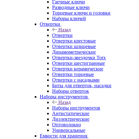
Гаечные ключи
Разводные ключи
Торцевые ключи и головки
Наборы ключей
Отвертки
Назад
Отвертки
Отвертки крестовые
Отвертки шлицевые
Динамометрические
Отвертки-звездочки Torx
Отвертки шестигранные
Отвертки керамические
Отвертки торцевые
Отвертки с насадками
Биты для отверток, насадки
Наборы отверток
Наборы инструментов
Назад
Наборы инструментов
Антистатические
Диэлектрические
Оптоволокно
Универсальные
Емкости для хранения