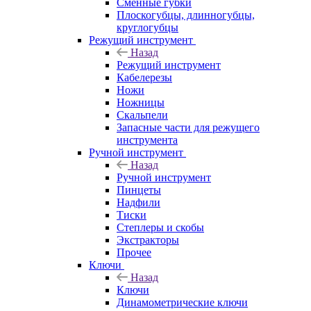
Сменные губки
Плоскогубцы, длинногубцы,
круглогубцы
Режущий инструмент
Назад
Режущий инструмент
Кабелерезы
Ножи
Ножницы
Скальпели
Запасные части для режущего
инструмента
Ручной инструмент
Назад
Ручной инструмент
Пинцеты
Надфили
Тиски
Степлеры и скобы
Экстракторы
Прочее
Ключи
Назад
Ключи
Динамометрические ключи