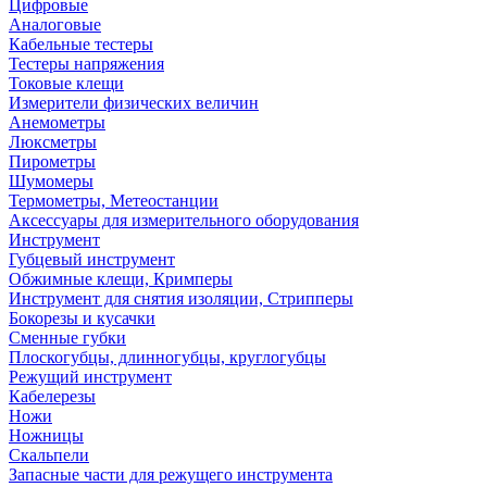
Цифровые
Аналоговые
Кабельные тестеры
Тестеры напряжения
Токовые клещи
Измерители физических величин
Анемометры
Люксметры
Пирометры
Шумомеры
Термометры, Метеостанции
Аксессуары для измерительного оборудования
Инструмент
Губцевый инструмент
Обжимные клещи, Кримперы
Инструмент для снятия изоляции, Стрипперы
Бокорезы и кусачки
Сменные губки
Плоскогубцы, длинногубцы, круглогубцы
Режущий инструмент
Кабелерезы
Ножи
Ножницы
Скальпели
Запасные части для режущего инструмента