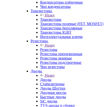
Конденсаторы плёночные
Чип конденсаторы
Транзисторы
Назад
Транзисторы
Транзисторы полевые (FET, MOSFET)
Транзисторы биполярные
Транзисторы IGBT
Интеллектуальные ключи
Резисторы
Назад
Резисторы
Резисторы прецизионные
Резисторы мощные
Резисторы подстроечные
Чип резисторы
Диоды
Назад
Диоды
Стабилитроны
Диоды Шоттки
Диодные мосты
Быстрые диоды
SiC диоды
TVS-диоды и сборки