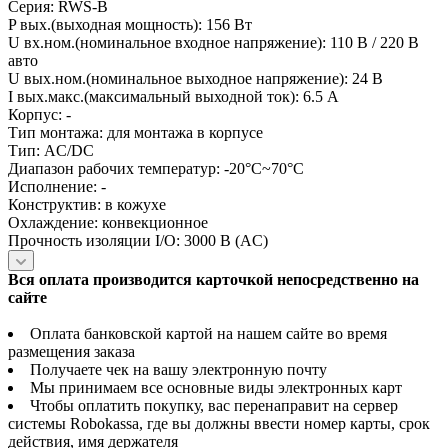
Серия: RWS-B
P вых.(выходная мощность): 156 Вт
U вх.ном.(номинальное входное напряжение): 110 В / 220 В
авто
U вых.ном.(номинальное выходное напряжение): 24 В
I вых.макс.(максимальный выходной ток): 6.5 А
Корпус: -
Тип монтажа: для монтажа в корпусе
Тип: AC/DC
Диапазон рабочих температур: -20°C~70°C
Исполнение: -
Конструктив: в кожухе
Охлаждение: конвекционное
Прочность изоляции I/O: 3000 В (AC)
Вся оплата производится карточкой непосредственно на
сайте
Оплата банковской картой на нашем сайте во время
размещения заказа
Получаете чек на вашу электронную почту
Мы принимаем все основные виды электронных карт
Чтобы оплатить покупку, вас перенаправит на сервер
системы Robokassa, где вы должны ввести номер карты, срок
действия, имя держателя