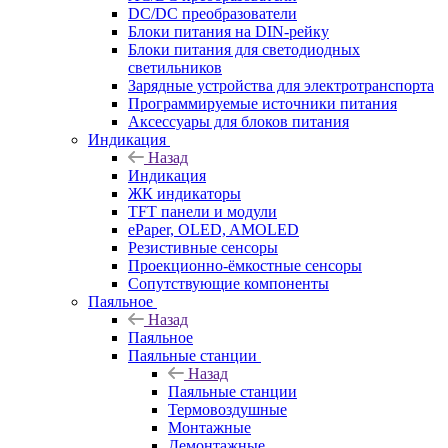
DC/DC преобразователи
Блоки питания на DIN-рейку
Блоки питания для светодиодных
светильников
Зарядные устройства для электротранспорта
Программируемые источники питания
Аксессуары для блоков питания
Индикация
Назад
Индикация
ЖК индикаторы
TFT панели и модули
ePaper, OLED, AMOLED
Резистивные сенсоры
Проекционно-ёмкостные сенсоры
Сопутствующие компоненты
Паяльное
Назад
Паяльное
Паяльные станции
Назад
Паяльные станции
Термовоздушные
Монтажные
Демонтажные