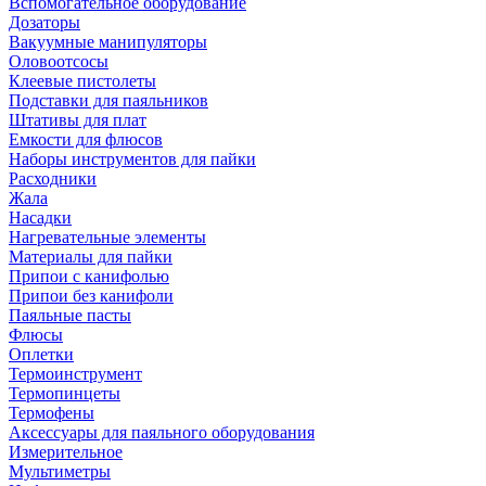
Вспомогательное оборудование
Дозаторы
Вакуумные манипуляторы
Оловоотсосы
Клеевые пистолеты
Подставки для паяльников
Штативы для плат
Емкости для флюсов
Наборы инструментов для пайки
Расходники
Жала
Насадки
Нагревательные элементы
Материалы для пайки
Припои с канифолью
Припои без канифоли
Паяльные пасты
Флюсы
Оплетки
Термоинструмент
Термопинцеты
Термофены
Аксессуары для паяльного оборудования
Измерительное
Мультиметры