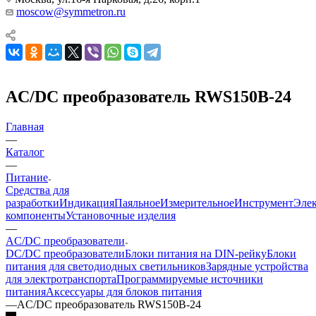
moscow@symmetron.ru
AC/DC преобразователь RWS150B-24
Главная
—
Каталог
—
Питание
Средства для
разработки
Индикация
Паяльное
Измерительное
Инструмент
Эле
компоненты
Установочные изделия
—
AC/DC преобразователи
DC/DC преобразователи
Блоки питания на DIN-рейку
Блоки
питания для светодиодных светильников
Зарядные устройства
для электротранспорта
Программируемые источники
питания
Аксессуары для блоков питания
—
AC/DC преобразователь RWS150B-24