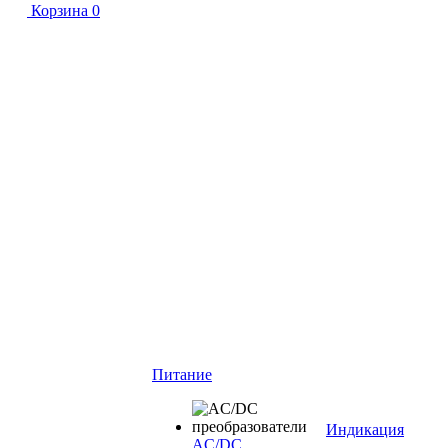
Корзина
0
Питание
Индикация
AC/DC