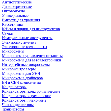
Антистатические
Диэлектрические
Оптоволокно
Универсальные
Емкости для хранения
Кассетницы
Кейсы и ящики для инструментов
Сумки
Измерительные инструменты
Электроинструмент
Электронные компоненты
Микросхемы
Микросхемы управления питанием
Микросхемы для автоэлектроники
Интерфейсные микросхемы
Микроконтроллеры
Микросхемы для УНЧ
Микросхемы драйверов
ВЧ и СВЧ компоненты
Конденсаторы
Конденсаторы электролитические
Конденсаторы керамические
Конденсаторы плёночные
Чип конденсаторы
Транзисторы