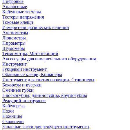
Цифровые
Аналоговые
Кабельные тестеры
Тестеры напряжения
Токовые клещи
Измерители физических величин
Анемометры
Люксметры
Пирометры
Шумомеры
Термометры, Метеостанции
Аксессуары для измерительного оборудования
Инструмент
Губцевый инструмент
Обжимные клещи, Кримперы
Инструмент для снятия изоляции, Стрипперы
Бокорезы и кусачки
Сменные губки
Плоскогубцы, длинногубцы, круглогубцы
Режущий инструмент
Кабелерезы
Ножи
Ножницы
Скальпели
Запасные части для режущего инструмента