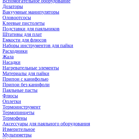
Вспомогательное оборудование
Дозаторы
Вакуумные манипуляторы
Оловоотсосы
Клеевые пистолеты
Подставки для паяльников
Штативы для плат
Емкости для флюсов
Наборы инструментов для пайки
Расходники
Жала
Насадки
Нагревательные элементы
Материалы для пайки
Припои с канифолью
Припои без канифоли
Паяльные пасты
Флюсы
Оплетки
Термоинструмент
Термопинцеты
Термофены
Аксессуары для паяльного оборудования
Измерительное
Мультиметры