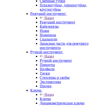
Сменные губки
Плоскогубцы, длинногубцы,
круглогубцы
Режущий инструмент
Назад
Режущий инструмент
Кабелерезы
Ножи
Ножницы
Скальпели
Запасные части для режущего
инструмента
Ручной инструмент
Назад
Ручной инструмент
Пинцеты
Надфили
Тиски
Степлеры и скобы
Экстракторы
Прочее
Ключи
Назад
Ключи
Динамометрические ключи