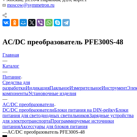
moscow@symmetron.ru
AC/DC преобразователь PFE300S-48
Главная
—
Каталог
—
Питание
Средства для
разработки
Индикация
Паяльное
Измерительное
Инструмент
Эле
компоненты
Установочные изделия
—
AC/DC преобразователи
DC/DC преобразователи
Блоки питания на DIN-рейку
Блоки
питания для светодиодных светильников
Зарядные устройства
для электротранспорта
Программируемые источники
питания
Аксессуары для блоков питания
—
AC/DC преобразователь PFE300S-48