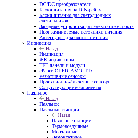
DC/DC преобразователи
Блоки питания на DIN-рейку
Блоки питания для светодиодных
светильников
Зарядные устройства для электротранспорта
Программируемые источники питания
Аксессуары для блоков питания
Индикация
Назад
Индикация
ЖК индикаторы
TFT панели и модули
ePaper, OLED, AMOLED
Резистивные сенсоры
Проекционно-ёмкостные сенсоры
Сопутствующие компоненты
Паяльное
Назад
Паяльное
Паяльные станции
Назад
Паяльные станции
Термовоздушные
Монтажные
Демонтажные