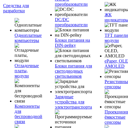
преобразователи
Средства для
разработки
ЖК
DC/DC
индикатор
преобразователи
Одноплатные
TFT панели
Блоки питания на
компьютеры
модули
DIN-рейку
ePaper, OL
Отладочные
Блоки питания для
AMOLED
платы,
светодиодных
модули
светильников
Резистивны
сенсоры
Зарядные
устройства для
Компоненты
электротранспорта
для
Проекцион
беспроводной
ёмкостные
связи
сенсоры