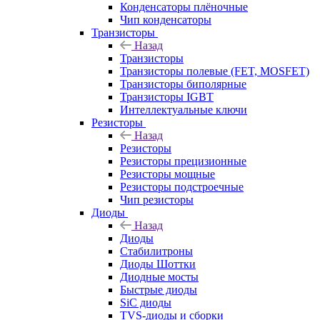
Конденсаторы плёночные
Чип конденсаторы
Транзисторы
Назад
Транзисторы
Транзисторы полевые (FET, MOSFET)
Транзисторы биполярные
Транзисторы IGBT
Интеллектуальные ключи
Резисторы
Назад
Резисторы
Резисторы прецизионные
Резисторы мощные
Резисторы подстроечные
Чип резисторы
Диоды
Назад
Диоды
Стабилитроны
Диоды Шоттки
Диодные мосты
Быстрые диоды
SiC диоды
TVS-диоды и сборки