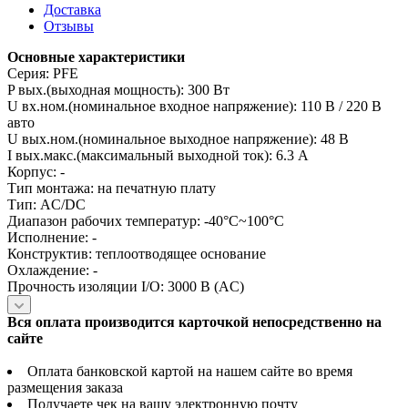
Доставка
Отзывы
Основные характеристики
Серия: PFE
P вых.(выходная мощность): 300 Вт
U вх.ном.(номинальное входное напряжение): 110 В / 220 В
авто
U вых.ном.(номинальное выходное напряжение): 48 В
I вых.макс.(максимальный выходной ток): 6.3 А
Корпус: -
Тип монтажа: на печатную плату
Тип: AC/DC
Диапазон рабочих температур: -40°C~100°C
Исполнение: -
Конструктив: теплоотводящее основание
Охлаждение: -
Прочность изоляции I/O: 3000 В (AC)
Вся оплата производится карточкой непосредственно на
сайте
Оплата банковской картой на нашем сайте во время
размещения заказа
Получаете чек на вашу электронную почту