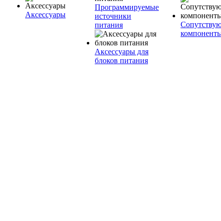
Программируемые
Аксессуары
источники
Сопутству
питания
компонент
Аксессуары для
блоков питания