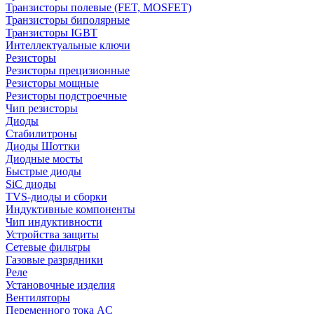
Транзисторы полевые (FET, MOSFET)
Транзисторы биполярные
Транзисторы IGBT
Интеллектуальные ключи
Резисторы
Резисторы прецизионные
Резисторы мощные
Резисторы подстроечные
Чип резисторы
Диоды
Стабилитроны
Диоды Шоттки
Диодные мосты
Быстрые диоды
SiC диоды
TVS-диоды и сборки
Индуктивные компоненты
Чип индуктивности
Устройства защиты
Сетевые фильтры
Газовые разрядники
Реле
Установочные изделия
Вентиляторы
Переменного тока AC