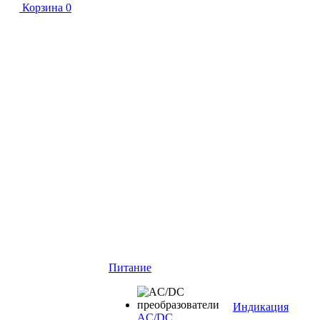
Корзина
0
Питание
Индикация
AC/DC