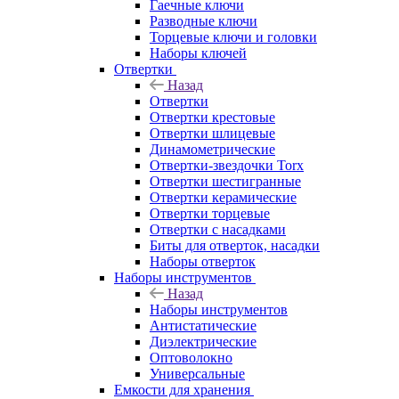
Гаечные ключи
Разводные ключи
Торцевые ключи и головки
Наборы ключей
Отвертки
Назад
Отвертки
Отвертки крестовые
Отвертки шлицевые
Динамометрические
Отвертки-звездочки Torx
Отвертки шестигранные
Отвертки керамические
Отвертки торцевые
Отвертки с насадками
Биты для отверток, насадки
Наборы отверток
Наборы инструментов
Назад
Наборы инструментов
Антистатические
Диэлектрические
Оптоволокно
Универсальные
Емкости для хранения