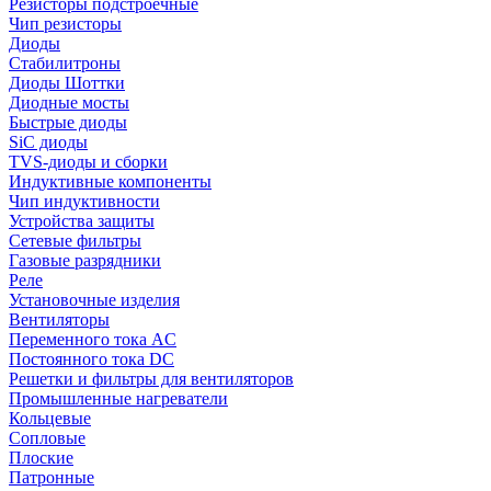
Резисторы подстроечные
Чип резисторы
Диоды
Стабилитроны
Диоды Шоттки
Диодные мосты
Быстрые диоды
SiC диоды
TVS-диоды и сборки
Индуктивные компоненты
Чип индуктивности
Устройства защиты
Сетевые фильтры
Газовые разрядники
Реле
Установочные изделия
Вентиляторы
Переменного тока AC
Постоянного тока DC
Решетки и фильтры для вентиляторов
Промышленные нагреватели
Кольцевые
Сопловые
Плоские
Патронные