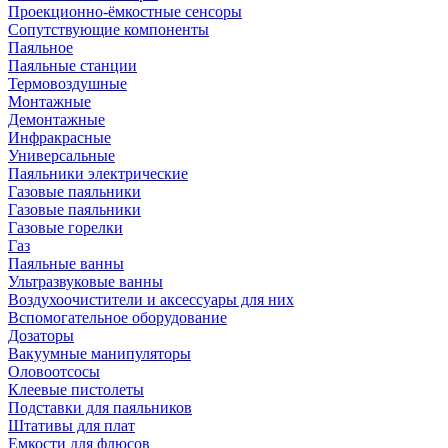
Проекционно-ёмкостные сенсоры
Сопутствующие компоненты
Паяльное
Паяльные станции
Термовоздушные
Монтажные
Демонтажные
Инфракрасные
Универсальные
Паяльники электрические
Газовые паяльники
Газовые паяльники
Газовые горелки
Газ
Паяльные ванны
Ультразвуковые ванны
Воздухоочистители и аксессуары для них
Вспомогательное оборудование
Дозаторы
Вакуумные манипуляторы
Оловоотсосы
Клеевые пистолеты
Подставки для паяльников
Штативы для плат
Емкости для флюсов