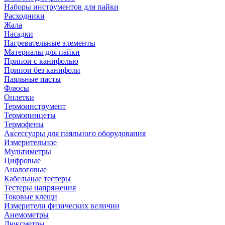
Наборы инструментов для пайки
Расходники
Жала
Насадки
Нагревательные элементы
Материалы для пайки
Припои с канифолью
Припои без канифоли
Паяльные пасты
Флюсы
Оплетки
Термоинструмент
Термопинцеты
Термофены
Аксессуары для паяльного оборудования
Измерительное
Мультиметры
Цифровые
Аналоговые
Кабельные тестеры
Тестеры напряжения
Токовые клещи
Измерители физических величин
Анемометры
Люксметры