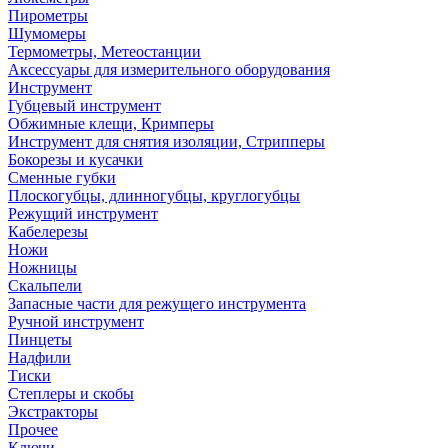
Пирометры
Шумомеры
Термометры, Метеостанции
Аксессуары для измерительного оборудования
Инструмент
Губцевый инструмент
Обжимные клещи, Кримперы
Инструмент для снятия изоляции, Стрипперы
Бокорезы и кусачки
Сменные губки
Плоскогубцы, длинногубцы, круглогубцы
Режущий инструмент
Кабелерезы
Ножи
Ножницы
Скальпели
Запасные части для режущего инструмента
Ручной инструмент
Пинцеты
Надфили
Тиски
Степлеры и скобы
Экстракторы
Прочее
Ключи