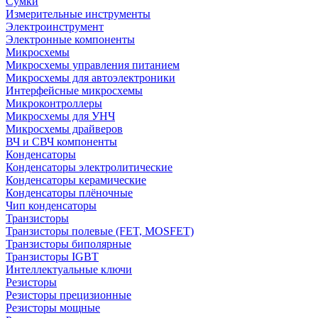
Сумки
Измерительные инструменты
Электроинструмент
Электронные компоненты
Микросхемы
Микросхемы управления питанием
Микросхемы для автоэлектроники
Интерфейсные микросхемы
Микроконтроллеры
Микросхемы для УНЧ
Микросхемы драйверов
ВЧ и СВЧ компоненты
Конденсаторы
Конденсаторы электролитические
Конденсаторы керамические
Конденсаторы плёночные
Чип конденсаторы
Транзисторы
Транзисторы полевые (FET, MOSFET)
Транзисторы биполярные
Транзисторы IGBT
Интеллектуальные ключи
Резисторы
Резисторы прецизионные
Резисторы мощные