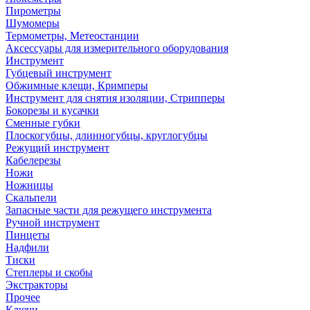
Пирометры
Шумомеры
Термометры, Метеостанции
Аксессуары для измерительного оборудования
Инструмент
Губцевый инструмент
Обжимные клещи, Кримперы
Инструмент для снятия изоляции, Стрипперы
Бокорезы и кусачки
Сменные губки
Плоскогубцы, длинногубцы, круглогубцы
Режущий инструмент
Кабелерезы
Ножи
Ножницы
Скальпели
Запасные части для режущего инструмента
Ручной инструмент
Пинцеты
Надфили
Тиски
Степлеры и скобы
Экстракторы
Прочее
Ключи