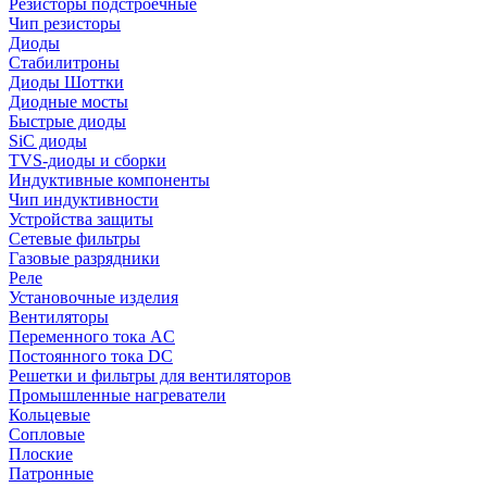
Резисторы подстроечные
Чип резисторы
Диоды
Стабилитроны
Диоды Шоттки
Диодные мосты
Быстрые диоды
SiC диоды
TVS-диоды и сборки
Индуктивные компоненты
Чип индуктивности
Устройства защиты
Сетевые фильтры
Газовые разрядники
Реле
Установочные изделия
Вентиляторы
Переменного тока AC
Постоянного тока DC
Решетки и фильтры для вентиляторов
Промышленные нагреватели
Кольцевые
Сопловые
Плоские
Патронные