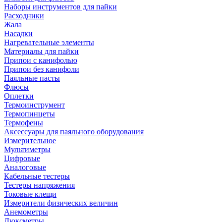
Наборы инструментов для пайки
Расходники
Жала
Насадки
Нагревательные элементы
Материалы для пайки
Припои с канифолью
Припои без канифоли
Паяльные пасты
Флюсы
Оплетки
Термоинструмент
Термопинцеты
Термофены
Аксессуары для паяльного оборудования
Измерительное
Мультиметры
Цифровые
Аналоговые
Кабельные тестеры
Тестеры напряжения
Токовые клещи
Измерители физических величин
Анемометры
Люксметры