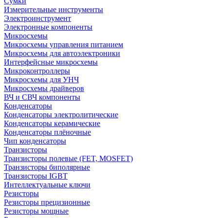
Сумки
Измерительные инструменты
Электроинструмент
Электронные компоненты
Микросхемы
Микросхемы управления питанием
Микросхемы для автоэлектроники
Интерфейсные микросхемы
Микроконтроллеры
Микросхемы для УНЧ
Микросхемы драйверов
ВЧ и СВЧ компоненты
Конденсаторы
Конденсаторы электролитические
Конденсаторы керамические
Конденсаторы плёночные
Чип конденсаторы
Транзисторы
Транзисторы полевые (FET, MOSFET)
Транзисторы биполярные
Транзисторы IGBT
Интеллектуальные ключи
Резисторы
Резисторы прецизионные
Резисторы мощные