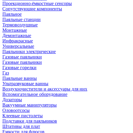
Проекционно-ёмкостные сенсоры
Сопутствующие компоненты
Паяльное
Паяльные станции
Термовоздушные
Монтажные
Демонтажные
Инфракрасные
Универсальные
Паяльники электрические
Газовые паяльники
Газовые паяльники
Газовые горелки
Газ
Паяльные ванны
Ультразвуковые ванны
Воздухоочистители и аксессуары для них
Вспомогательное оборудование
Дозаторы
Вакуумные манипуляторы
Оловоотсосы
Клеевые пистолеты
Подставки для паяльников
Штативы для плат
Емкости для флюсов