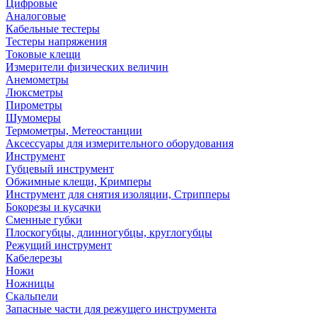
Цифровые
Аналоговые
Кабельные тестеры
Тестеры напряжения
Токовые клещи
Измерители физических величин
Анемометры
Люксметры
Пирометры
Шумомеры
Термометры, Метеостанции
Аксессуары для измерительного оборудования
Инструмент
Губцевый инструмент
Обжимные клещи, Кримперы
Инструмент для снятия изоляции, Стрипперы
Бокорезы и кусачки
Сменные губки
Плоскогубцы, длинногубцы, круглогубцы
Режущий инструмент
Кабелерезы
Ножи
Ножницы
Скальпели
Запасные части для режущего инструмента