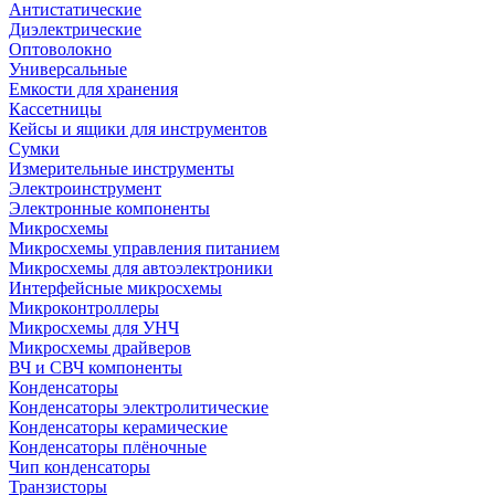
Антистатические
Диэлектрические
Оптоволокно
Универсальные
Емкости для хранения
Кассетницы
Кейсы и ящики для инструментов
Сумки
Измерительные инструменты
Электроинструмент
Электронные компоненты
Микросхемы
Микросхемы управления питанием
Микросхемы для автоэлектроники
Интерфейсные микросхемы
Микроконтроллеры
Микросхемы для УНЧ
Микросхемы драйверов
ВЧ и СВЧ компоненты
Конденсаторы
Конденсаторы электролитические
Конденсаторы керамические
Конденсаторы плёночные
Чип конденсаторы
Транзисторы