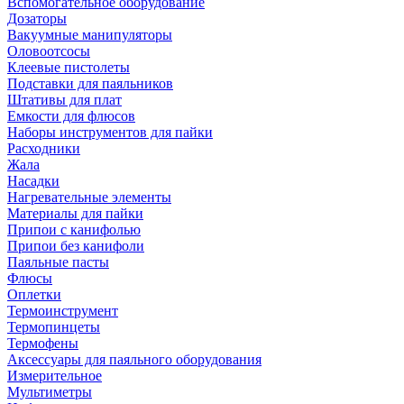
Вспомогательное оборудование
Дозаторы
Вакуумные манипуляторы
Оловоотсосы
Клеевые пистолеты
Подставки для паяльников
Штативы для плат
Емкости для флюсов
Наборы инструментов для пайки
Расходники
Жала
Насадки
Нагревательные элементы
Материалы для пайки
Припои с канифолью
Припои без канифоли
Паяльные пасты
Флюсы
Оплетки
Термоинструмент
Термопинцеты
Термофены
Аксессуары для паяльного оборудования
Измерительное
Мультиметры