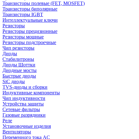
Транзисторы полевые (FET, MOSFET)
Транзисторы биполярные
Транзисторы IGBT
Интеллектуальные ключи
Резисторы
Резисторы прецизионные
Резисторы мощные
Резисторы подстроечные
Чип резисторы
Диоды
Стабилитроны
Диоды Шоттки
Диодные мосты
Быстрые диоды
SiC диоды
TVS-диоды и сборки
Индуктивные компоненты
Чип индуктивности
Устройства защиты
Сетевые фильтры
Газовые разрядники
Реле
Установочные изделия
Вентиляторы
Переменного тока AC