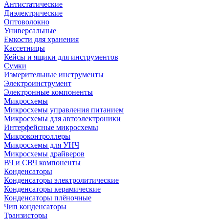
Антистатические
Диэлектрические
Оптоволокно
Универсальные
Емкости для хранения
Кассетницы
Кейсы и ящики для инструментов
Сумки
Измерительные инструменты
Электроинструмент
Электронные компоненты
Микросхемы
Микросхемы управления питанием
Микросхемы для автоэлектроники
Интерфейсные микросхемы
Микроконтроллеры
Микросхемы для УНЧ
Микросхемы драйверов
ВЧ и СВЧ компоненты
Конденсаторы
Конденсаторы электролитические
Конденсаторы керамические
Конденсаторы плёночные
Чип конденсаторы
Транзисторы