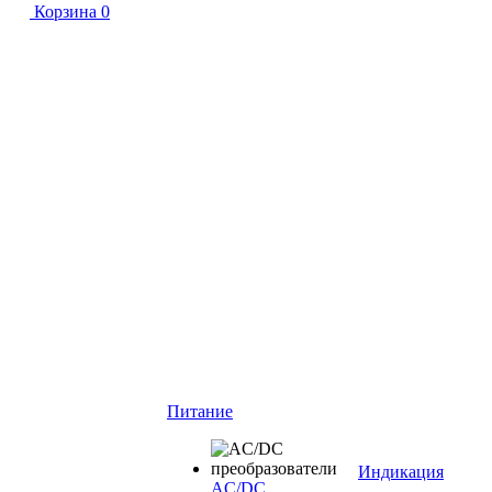
Корзина
0
Питание
Индикация
AC/DC