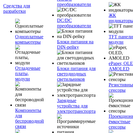
преобразователи
Средства для
разработки
ЖК
DC/DC
индикатор
преобразователи
Одноплатные
TFT панели
Блоки питания на
компьютеры
модули
DIN-рейку
ePaper, OL
Отладочные
Блоки питания для
AMOLED
платы,
светодиодных
модули
светильников
Резистивны
сенсоры
Зарядные
устройства для
Компоненты
электротранспорта
для
Проекцион
беспроводной
ёмкостные
связи
сенсоры