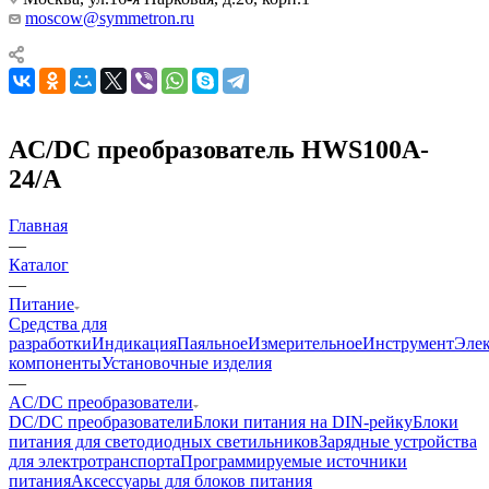
moscow@symmetron.ru
AC/DC преобразователь HWS100A-
24/A
Главная
—
Каталог
—
Питание
Средства для
разработки
Индикация
Паяльное
Измерительное
Инструмент
Эле
компоненты
Установочные изделия
—
AC/DC преобразователи
DC/DC преобразователи
Блоки питания на DIN-рейку
Блоки
питания для светодиодных светильников
Зарядные устройства
для электротранспорта
Программируемые источники
питания
Аксессуары для блоков питания