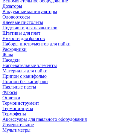
Вспомогательное оборудование
Дозаторы
Вакуумные манипуляторы
Оловоотсосы
Клеевые пистолеты
Подставки для паяльников
Штативы для плат
Емкости для флюсов
Наборы инструментов для пайки
Расходники
Жала
Насадки
Нагревательные элементы
Материалы для пайки
Припои с канифолью
Припои без канифоли
Паяльные пасты
Флюсы
Оплетки
Термоинструмент
Термопинцеты
Термофены
Аксессуары для паяльного оборудования
Измерительное
Мультиметры