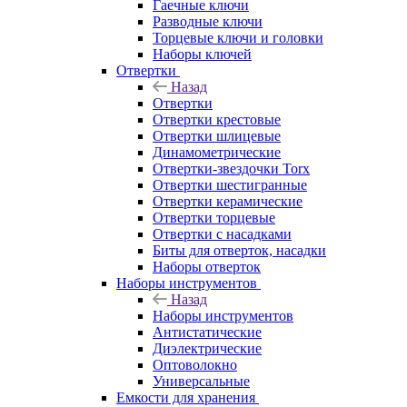
Гаечные ключи
Разводные ключи
Торцевые ключи и головки
Наборы ключей
Отвертки
Назад
Отвертки
Отвертки крестовые
Отвертки шлицевые
Динамометрические
Отвертки-звездочки Torx
Отвертки шестигранные
Отвертки керамические
Отвертки торцевые
Отвертки с насадками
Биты для отверток, насадки
Наборы отверток
Наборы инструментов
Назад
Наборы инструментов
Антистатические
Диэлектрические
Оптоволокно
Универсальные
Емкости для хранения