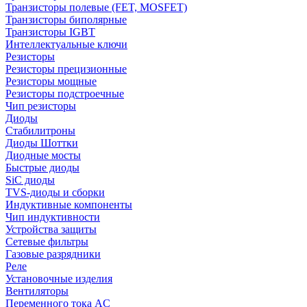
Транзисторы полевые (FET, MOSFET)
Транзисторы биполярные
Транзисторы IGBT
Интеллектуальные ключи
Резисторы
Резисторы прецизионные
Резисторы мощные
Резисторы подстроечные
Чип резисторы
Диоды
Стабилитроны
Диоды Шоттки
Диодные мосты
Быстрые диоды
SiC диоды
TVS-диоды и сборки
Индуктивные компоненты
Чип индуктивности
Устройства защиты
Сетевые фильтры
Газовые разрядники
Реле
Установочные изделия
Вентиляторы
Переменного тока AC