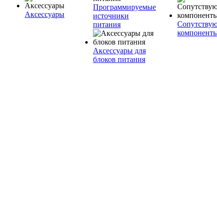
Программируемые
Аксессуары
источники
Сопутству
питания
компонент
Аксессуары для
блоков питания