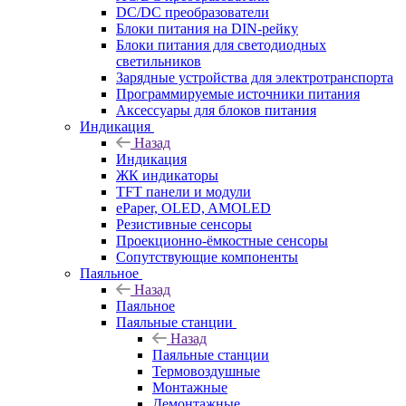
DC/DC преобразователи
Блоки питания на DIN-рейку
Блоки питания для светодиодных
светильников
Зарядные устройства для электротранспорта
Программируемые источники питания
Аксессуары для блоков питания
Индикация
Назад
Индикация
ЖК индикаторы
TFT панели и модули
ePaper, OLED, AMOLED
Резистивные сенсоры
Проекционно-ёмкостные сенсоры
Сопутствующие компоненты
Паяльное
Назад
Паяльное
Паяльные станции
Назад
Паяльные станции
Термовоздушные
Монтажные
Демонтажные