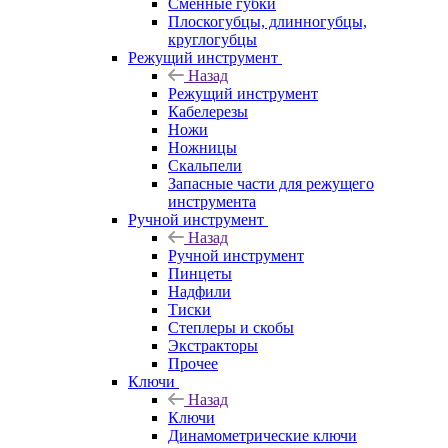
Сменные губки
Плоскогубцы, длинногубцы,
круглогубцы
Режущий инструмент
Назад
Режущий инструмент
Кабелерезы
Ножи
Ножницы
Скальпели
Запасные части для режущего
инструмента
Ручной инструмент
Назад
Ручной инструмент
Пинцеты
Надфили
Тиски
Степлеры и скобы
Экстракторы
Прочее
Ключи
Назад
Ключи
Динамометрические ключи