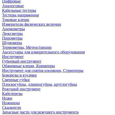
Цифровые
Аналоговые
Кабельные тестеры
Тестеры напряжения
Токовые клещи
Измерители физических величин
Анемометры
Люксметры
Пирометры
Шумомеры
Термометры, Метеостанции
Аксессуары для измерительного оборудования
Инструмент
Губцевый инструмент
Обжимные клещи, Кримперы
Инструмент для снятия изоляции, Стрипперы
Бокорезы и кусачки
Сменные губки
Плоскогубцы, длинногубцы, круглогубцы
Режущий инструмент
Кабелерезы
Ножи
Ножницы
Скальпели
Запасные части для режущего инструмента