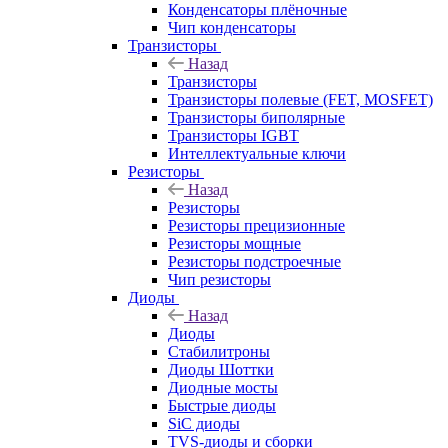
Конденсаторы плёночные
Чип конденсаторы
Транзисторы
Назад
Транзисторы
Транзисторы полевые (FET, MOSFET)
Транзисторы биполярные
Транзисторы IGBT
Интеллектуальные ключи
Резисторы
Назад
Резисторы
Резисторы прецизионные
Резисторы мощные
Резисторы подстроечные
Чип резисторы
Диоды
Назад
Диоды
Стабилитроны
Диоды Шоттки
Диодные мосты
Быстрые диоды
SiC диоды
TVS-диоды и сборки