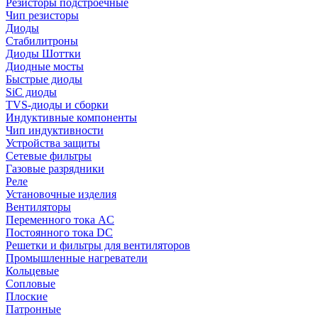
Резисторы подстроечные
Чип резисторы
Диоды
Стабилитроны
Диоды Шоттки
Диодные мосты
Быстрые диоды
SiC диоды
TVS-диоды и сборки
Индуктивные компоненты
Чип индуктивности
Устройства защиты
Сетевые фильтры
Газовые разрядники
Реле
Установочные изделия
Вентиляторы
Переменного тока AC
Постоянного тока DC
Решетки и фильтры для вентиляторов
Промышленные нагреватели
Кольцевые
Сопловые
Плоские
Патронные