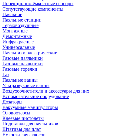
Проекционно-ёмкостные сенсоры
Сопутствующие компоненты
Паяльное
Паяльные станции
Термовоздушные
Монтажные
Демонтажные
Инфракрасные
Универсальные
Паяльники электрические
Газовые паяльники
Газовые паяльники
Газовые горелки
Газ
Паяльные ванны
Ультразвуковые ванны
Воздухоочистители и аксессуары для них
Вспомогательное оборудование
Дозаторы
Вакуумные манипуляторы
Оловоотсосы
Клеевые пистолеты
Подставки для паяльников
Штативы для плат
Емкости для флюсов