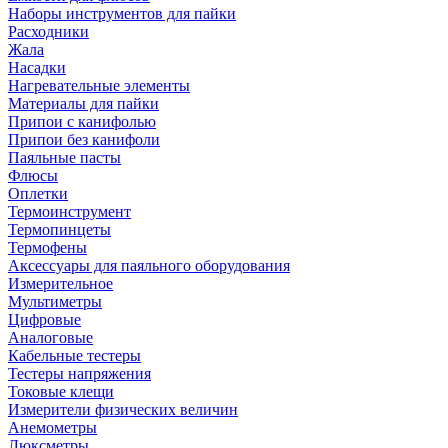
Наборы инструментов для пайки
Расходники
Жала
Насадки
Нагревательные элементы
Материалы для пайки
Припои с канифолью
Припои без канифоли
Паяльные пасты
Флюсы
Оплетки
Термоинструмент
Термопинцеты
Термофены
Аксессуары для паяльного оборудования
Измерительное
Мультиметры
Цифровые
Аналоговые
Кабельные тестеры
Тестеры напряжения
Токовые клещи
Измерители физических величин
Анемометры
Люксметры