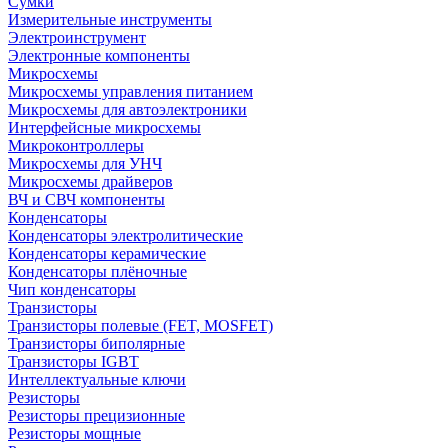
Сумки
Измерительные инструменты
Электроинструмент
Электронные компоненты
Микросхемы
Микросхемы управления питанием
Микросхемы для автоэлектроники
Интерфейсные микросхемы
Микроконтроллеры
Микросхемы для УНЧ
Микросхемы драйверов
ВЧ и СВЧ компоненты
Конденсаторы
Конденсаторы электролитические
Конденсаторы керамические
Конденсаторы плёночные
Чип конденсаторы
Транзисторы
Транзисторы полевые (FET, MOSFET)
Транзисторы биполярные
Транзисторы IGBT
Интеллектуальные ключи
Резисторы
Резисторы прецизионные
Резисторы мощные