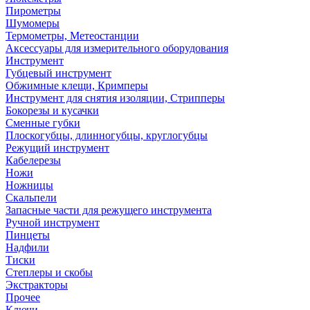
Пирометры
Шумомеры
Термометры, Метеостанции
Аксессуары для измерительного оборудования
Инструмент
Губцевый инструмент
Обжимные клещи, Кримперы
Инструмент для снятия изоляции, Стрипперы
Бокорезы и кусачки
Сменные губки
Плоскогубцы, длинногубцы, круглогубцы
Режущий инструмент
Кабелерезы
Ножи
Ножницы
Скальпели
Запасные части для режущего инструмента
Ручной инструмент
Пинцеты
Надфили
Тиски
Степлеры и скобы
Экстракторы
Прочее
Ключи