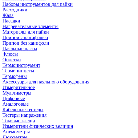
Наборы инструментов для пайки
Расходники
Жала
Насадки
Нагревательные элементы
Материалы для пайки
Припои с канифолью
Припои без канифоли
Паяльные пасты
Флюсы
Оплетки
Термоинструмент
Термопинцеты
Термофены
Аксессуары для паяльного оборудования
Измерительное
Мультиметры
Цифровые
Аналоговые
Кабельные тестеры
Тестеры напряжения
Токовые клещи
Измерители физических величин
Анемометры
Люксметры