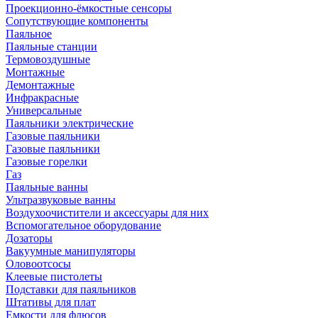
Проекционно-ёмкостные сенсоры
Сопутствующие компоненты
Паяльное
Паяльные станции
Термовоздушные
Монтажные
Демонтажные
Инфракрасные
Универсальные
Паяльники электрические
Газовые паяльники
Газовые паяльники
Газовые горелки
Газ
Паяльные ванны
Ультразвуковые ванны
Воздухоочистители и аксессуары для них
Вспомогательное оборудование
Дозаторы
Вакуумные манипуляторы
Оловоотсосы
Клеевые пистолеты
Подставки для паяльников
Штативы для плат
Емкости для флюсов