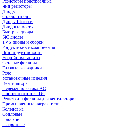
Резисторы подстроечные
Чип резисторы
Диоды
Стабилитроны
Диоды Шоттки
Диодные мосты
Быстрые диоды
SiC диоды
TVS-диоды и сборки
Индуктивные компоненты
Чип индуктивности
Устройства защиты
Сетевые фильтры
Газовые разрядники
Реле
Установочные изделия
Вентиляторы
Переменного тока AC
Постоянного тока DC
Решетки и фильтры для вентиляторов
Промышленные нагреватели
Кольцевые
Сопловые
Плоские
Патронные