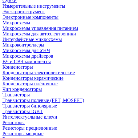
Сумки
Измерительные инструменты
Электроинструмент
Электронные компоненты
Микросхемы
Микросхемы управления питанием
Микросхемы для автоэлектроники
Интерфейсные микросхемы
Микроконтроллеры
Микросхемы для УНЧ
Микросхемы драйверов
ВЧ и СВЧ компоненты
Конденсаторы
Конденсаторы электролитические
Конденсаторы керамические
Конденсаторы плёночные
Чип конденсаторы
Транзисторы
Транзисторы полевые (FET, MOSFET)
Транзисторы биполярные
Транзисторы IGBT
Интеллектуальные ключи
Резисторы
Резисторы прецизионные
Резисторы мощные