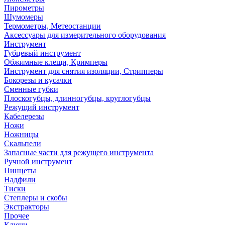
Пирометры
Шумомеры
Термометры, Метеостанции
Аксессуары для измерительного оборудования
Инструмент
Губцевый инструмент
Обжимные клещи, Кримперы
Инструмент для снятия изоляции, Стрипперы
Бокорезы и кусачки
Сменные губки
Плоскогубцы, длинногубцы, круглогубцы
Режущий инструмент
Кабелерезы
Ножи
Ножницы
Скальпели
Запасные части для режущего инструмента
Ручной инструмент
Пинцеты
Надфили
Тиски
Степлеры и скобы
Экстракторы
Прочее
Ключи