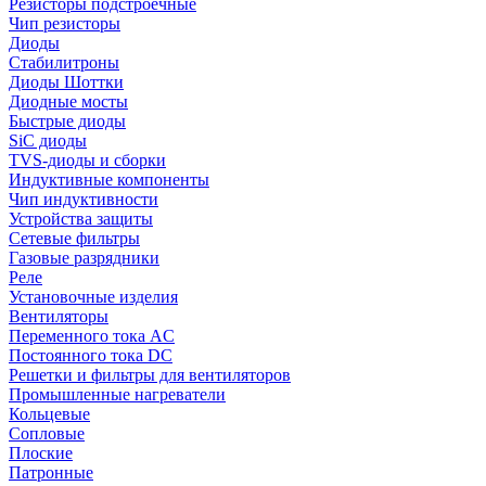
Резисторы подстроечные
Чип резисторы
Диоды
Стабилитроны
Диоды Шоттки
Диодные мосты
Быстрые диоды
SiC диоды
TVS-диоды и сборки
Индуктивные компоненты
Чип индуктивности
Устройства защиты
Сетевые фильтры
Газовые разрядники
Реле
Установочные изделия
Вентиляторы
Переменного тока AC
Постоянного тока DC
Решетки и фильтры для вентиляторов
Промышленные нагреватели
Кольцевые
Сопловые
Плоские
Патронные