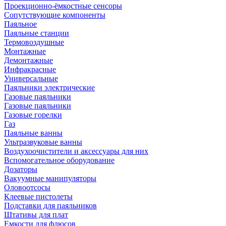
Проекционно-ёмкостные сенсоры
Сопутствующие компоненты
Паяльное
Паяльные станции
Термовоздушные
Монтажные
Демонтажные
Инфракрасные
Универсальные
Паяльники электрические
Газовые паяльники
Газовые паяльники
Газовые горелки
Газ
Паяльные ванны
Ультразвуковые ванны
Воздухоочистители и аксессуары для них
Вспомогательное оборудование
Дозаторы
Вакуумные манипуляторы
Оловоотсосы
Клеевые пистолеты
Подставки для паяльников
Штативы для плат
Емкости для флюсов