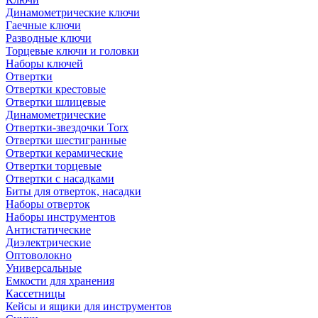
Динамометрические ключи
Гаечные ключи
Разводные ключи
Торцевые ключи и головки
Наборы ключей
Отвертки
Отвертки крестовые
Отвертки шлицевые
Динамометрические
Отвертки-звездочки Torx
Отвертки шестигранные
Отвертки керамические
Отвертки торцевые
Отвертки с насадками
Биты для отверток, насадки
Наборы отверток
Наборы инструментов
Антистатические
Диэлектрические
Оптоволокно
Универсальные
Емкости для хранения
Кассетницы
Кейсы и ящики для инструментов