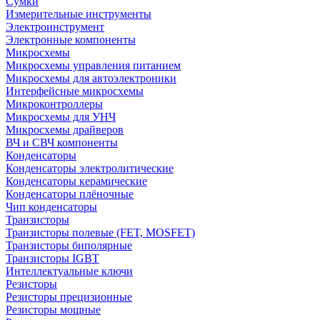
Сумки
Измерительные инструменты
Электроинструмент
Электронные компоненты
Микросхемы
Микросхемы управления питанием
Микросхемы для автоэлектроники
Интерфейсные микросхемы
Микроконтроллеры
Микросхемы для УНЧ
Микросхемы драйверов
ВЧ и СВЧ компоненты
Конденсаторы
Конденсаторы электролитические
Конденсаторы керамические
Конденсаторы плёночные
Чип конденсаторы
Транзисторы
Транзисторы полевые (FET, MOSFET)
Транзисторы биполярные
Транзисторы IGBT
Интеллектуальные ключи
Резисторы
Резисторы прецизионные
Резисторы мощные