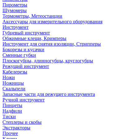
Пирометры
Шумомеры
Термометры, Метеостанции
Аксессуары для измерительного оборудования
Инструмент
Губцевый инструмент
Обжимные клещи, Кримперы
Инструмент для снятия изоляции, Стрипперы
Бокорезы и кусачки
Сменные губки
Плоскогубцы, длинногубцы, круглогубцы
Режущий инструмент
Кабелерезы
Ножи
Ножницы
Скальпели
Запасные части для режущего инструмента
Ручной инструмент
Пинцеты
Надфили
Тиски
Степлеры и скобы
Экстракторы
Прочее
Ключи