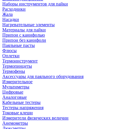
Наборы инструментов для пайки
Расходники
Жала
Насадки
Нагревательные элементы
Материалы для пайки
Припои с канифолью
Припои без канифоли
Паяльные пасты
Флюсы
Оплетки
Термоинструмент
Термопинцеты
Термофены
Аксессуары для паяльного оборудования
Измерительное
Мультиметры
Цифровые
Аналоговые
Кабельные тестеры
Тестеры напряжения
Токовые клещи
Измерители физических величин
Анемометры
Люксметры